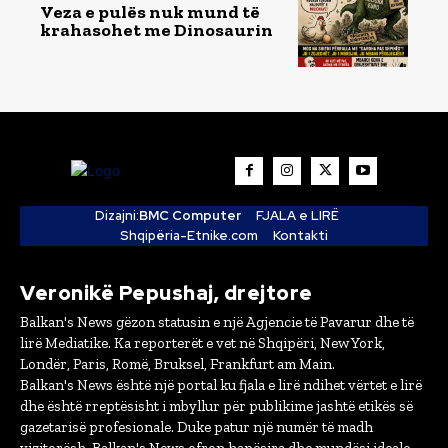
Veza e pulës nuk mund të
krahasohet me Dinosaurin
Dizajni:
BMC Computer
FJALA e LIRË
Shqipëria-Etnike.com
Kontakti
Veronikë Pepushaj, drejtore
Balkan's News gëzon statusin e një Agjencie të Pavarur dhe të
lirë Mediatike. Ka reporterët e vet në Shqipëri, New York,
Londër, Paris, Romë, Bruksel, Frankfurt am Main.
Balkan's News është një portal ku fjala e lirë ndihet vërtet e lirë
dhe është rreptësisht i mbyllur për publikime jashtë etikës së
gazetarisë profesionale. Duke patur një numër të madh
vizitorësh, Balkan's News ofron hapësira dhe mundësi ideale