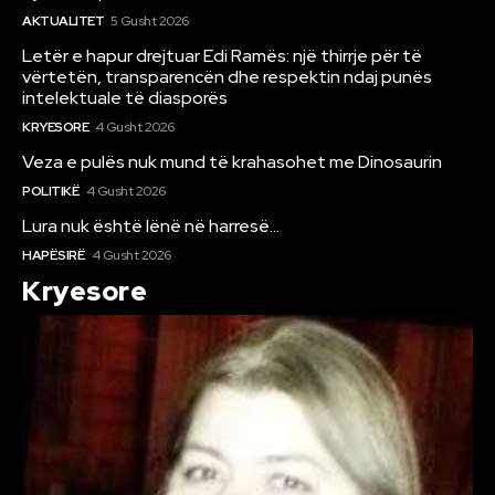
AKTUALITET
5 Gusht 2026
Letër e hapur drejtuar Edi Ramës: një thirrje për të
vërtetën, transparencën dhe respektin ndaj punës
intelektuale të diasporës
KRYESORE
4 Gusht 2026
Veza e pulës nuk mund të krahasohet me Dinosaurin
POLITIKË
4 Gusht 2026
Lura nuk është lënë në harresë…
HAPËSIRË
4 Gusht 2026
Kryesore