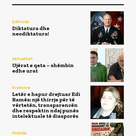
Editorial
Diktatura dhe
neodiktatura!
Aktualitet
Ujërat e qeta – shëmbin
edhe urat
Kryesore
Letër e hapur drejtuar Edi
Ramës: një thirrje për të
vërtetën, transparencën
dhe respektin ndaj punës
intelektuale të diasporës
Politikë