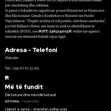
për marketing dhe reklama.
Si pjesë e Subjekti të regjistruar pranë Ministrisë së Financave
dhe Ekonomisë, Qëndra Kombëtare e Biznesit me Fushë
Veprimtarie: “
Tregëti artikuj të ndryshëm, shërbime mediatike
”,
portali Balkan's News, me numrin unik të identifikimit të
subjektit (NUIS), ose
NIPT: L96314005N
, është një agjenci
serioze me elementë fiskalë sipas ligjit.
Adresa - Telefoni
Shkoder.
Tel.: +355 67 67 33 163
Më të fundit
Diktatura dhe neodiktatura!
EDITORIAL
7 Gusht 2026
Ujërat e qeta – shëmbin edhe urat