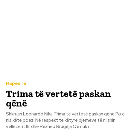
Hapësirë
Trima të vertetë paskan
qënë
Shkruan Leonardo Nika Trima të vertetë paskan qënë Po e
nis këtë poezi Në respekt të këtyre djemëve të ri Ishin
vëllezërit Ilir dhe Rexhep Rrugeja Që nuk i...