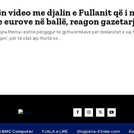
n video me djalin e Fullanit që i 
e eurove në ballë, reagon gazetar
na Mema i është përgjigjur të gjitha kritikave për deklaratat e saj 
n’, për të cilat ajo thotë se...
i:
BMC Computer
FJALA e LIRË
Shqipëria-Etnike.com
Ko