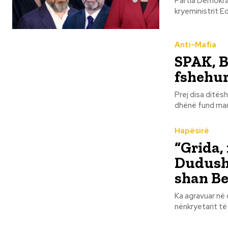
Partia Demokrat
Anti-Mafia
SPAK, B
fshehur
Prej disa ditësh
Hapësirë
“Grida,
Dudushi
shan Be
Ka agravuar në
nënkryetarit të