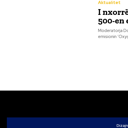
Aktualitet
I nxorrë
500-en 
Moderatorja Doj
emisionin ‘Oxyge
Dizajn