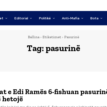
tet
Editorial
Politikë
Anti-Mafia
Bota
Ballina
Etiketimet
Pasurinë
Tag:
pasurinë
at e Edi Ramës 6-fishuan pasurin
 hetojë