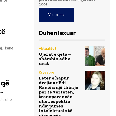
ar të
2001.
Vizito ⟶
të
Duhen lexuar
j, i kanë
Aktualitet
Ujërat e qeta –
shëmbin edhe
urat
Kryesore
Letër e hapur
 që
drejtuar Edi
Ramës: një thirrje
…
për të vërtetën,
transparencën
shi dhe
dhe respektin
ndaj punës
intelektuale të
diasporës