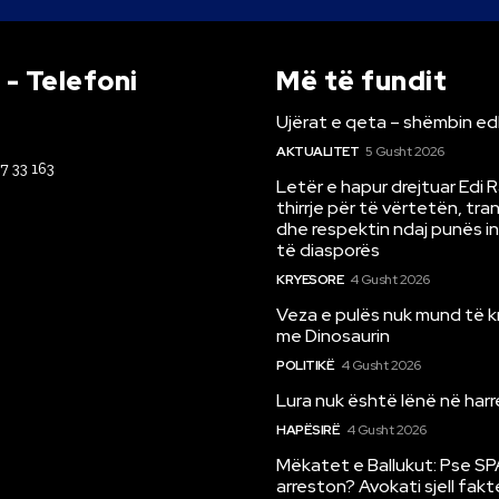
- Telefoni
Më të fundit
Ujërat e qeta – shëmbin ed
AKTUALITET
5 Gusht 2026
67 33 163
Letër e hapur drejtuar Edi 
thirrje për të vërtetën, tr
dhe respektin ndaj punës i
të diasporës
KRYESORE
4 Gusht 2026
Veza e pulës nuk mund të 
me Dinosaurin
POLITIKË
4 Gusht 2026
Lura nuk është lënë në har
HAPËSIRË
4 Gusht 2026
Mëkatet e Ballukut: Pse SP
arreston? Avokati sjell fakt