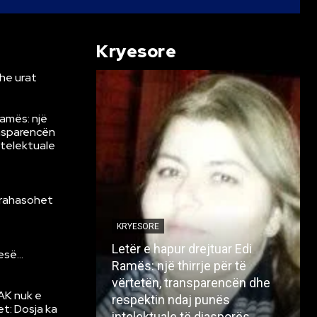
Kryesore
he urat
Ramës: një
ansparencën
ntelektuale
krahasohet
KRYESORE
Letër e hapur drejtuar Edi
resë…
Ramës: një thirrje për të
vërtetën, transparencën dhe
AK nuk e
respektin ndaj punës
et: Dosja ka
intelektuale të diasporës