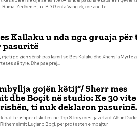
ike ka bërë me dije se është 6-fishuar pasuria e kabinetit qeverit
kryeministrit Edi Rama. Zëdhënësja e PD Genta Vangjeli, me anë të...
es Kallaku u nda nga gruaja për 
 pasuritë
, rrjeti po zien sërish pas lajmit se Bes Kallaku dhe Xhensila Myrteza
dhënë fund martesës së tyre. Dhe pse prej...
 mbyllja gojën këtij”/ Sherr mes
t dhe Boçit në studio: Ke 30 vite
rishën, ti nuk deklaron pasurinë
 debat të ashpër diskutimi në Top Story mes gazetarit Alban Dudu
 Rithemelimit Luçiano Boçi, për protestën e mbajtur...