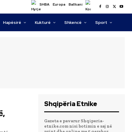
SHBA
Europa
Ballkani
Hapësirë
Kukturë
Shkencë
Sport
Shqipëria Etnike
ë,
Gazeta e pavarur Shqiperia-
etnike.com nisi botimin e saj në
print dhe online me 5 qershor