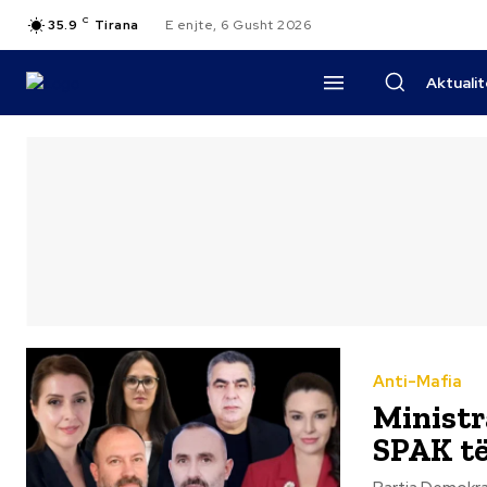
C
35.9
Tirana
E enjte, 6 Gusht 2026
Aktuali
Anti-Mafia
Ministr
SPAK të