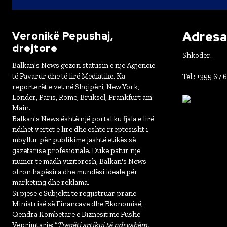
Adresa 
Veronikë Pepushaj,
drejtore
Shkoder.
Balkan's News gëzon statusin e një Agjencie
të Pavarur dhe të lirë Mediatike. Ka
Tel.: +355 67 
reporterët e vet në Shqipëri, New York,
Londër, Paris, Romë, Bruksel, Frankfurt am
Main.
Balkan's News është një portal ku fjala e lirë
ndihet vërtet e lirë dhe është rreptësisht i
mbyllur për publikime jashtë etikës së
gazetarisë profesionale. Duke patur një
numër të madh vizitorësh, Balkan's News
ofron hapësira dhe mundësi ideale për
marketing dhe reklama.
Si pjesë e Subjekti të regjistruar pranë
Ministrisë së Financave dhe Ekonomisë,
Qëndra Kombëtare e Biznesit me Fushë
Veprimtarie: “
Tregëti artikuj të ndryshëm,