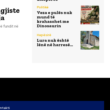
Politikë
ngjiste
Veza e pulës nuk
ja
mund të
krahasohet me
Dinosaurin
të fundit në
Hapësirë
Lura nuk është
lënë në harresë…
ntakti