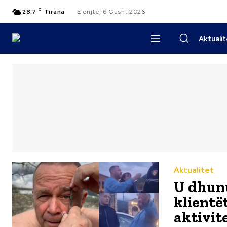
C
28.7
Tirana
E enjte, 6 Gusht 2026
Aktuali
Aktualitet
U dhunu
klientë
aktivit