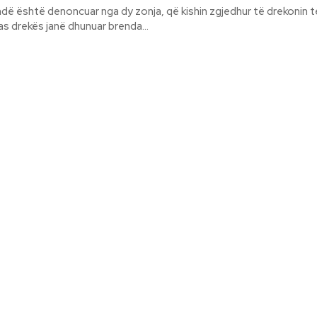
ëndë është denoncuar nga dy zonja, që kishin zgjedhur të drekonin 
as drekës janë dhunuar brenda...