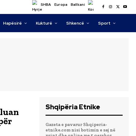
SHBA
Europa
Ballkani
Hapësirë
Kukturë
Shkencë
Sport
Shqipëria Etnike
uluan
për
Gazeta e pavarur Shqiperia-
etnike.com nisi botimin e saj në
print dhe online me 5 qershor