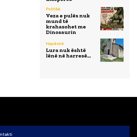
Politikë
Veza e pulës nuk
mund të
krahasohet me
Dinosaurin
Hapësirë
Lura nuk është
lënë në harresë…
ntakti