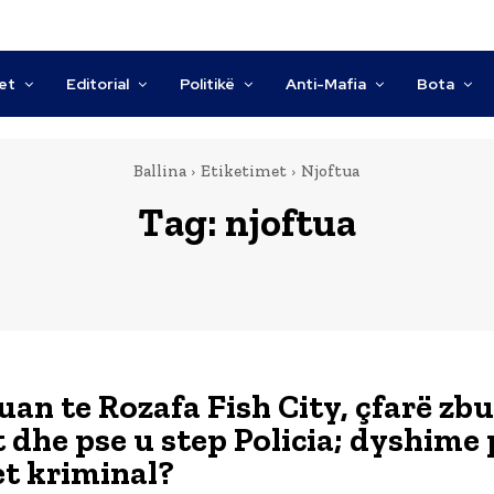
tet
Editorial
Politikë
Anti-Mafia
Bota
Ballina
Etiketimet
Njoftua
Tag:
njoftua
an te Rozafa Fish City, çfarë zb
t dhe pse u step Policia; dyshime 
et kriminal?