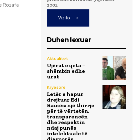
te Rozafa
2001.
Vizito ⟶
Duhen lexuar
Aktualitet
Ujërat e qeta –
shëmbin edhe
urat
Kryesore
Letër e hapur
drejtuar Edi
Ramës: një thirrje
për të vërtetën,
transparencën
dhe respektin
ndaj punës
intelektuale të
diasporës