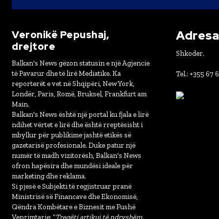
Adresa 
Veronikë Pepushaj,
drejtore
Shkoder.
Balkan's News gëzon statusin e një Agjencie
të Pavarur dhe të lirë Mediatike. Ka
Tel.: +355 67 
reporterët e vet në Shqipëri, New York,
Londër, Paris, Romë, Bruksel, Frankfurt am
Main.
Balkan's News është një portal ku fjala e lirë
ndihet vërtet e lirë dhe është rreptësisht i
mbyllur për publikime jashtë etikës së
gazetarisë profesionale. Duke patur një
numër të madh vizitorësh, Balkan's News
ofron hapësira dhe mundësi ideale për
marketing dhe reklama.
Si pjesë e Subjekti të regjistruar pranë
Ministrisë së Financave dhe Ekonomisë,
Qëndra Kombëtare e Biznesit me Fushë
Veprimtarie: “
Tregëti artikuj të ndryshëm,