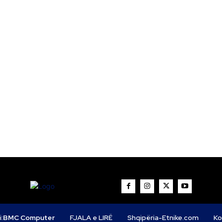
i:
BMC Computer
FJALA e LIRË
Shqipëria-Etnike.com
Ko