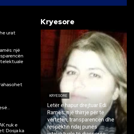
Kryesore
he urat
Ramës: një
ansparencën
ntelektuale
krahasohet
KRYESORE
Letër e hapur drejtuar Edi
resë…
Ramës: një thirrje për të
vërtetën, transparencën dhe
AK nuk e
respektin ndaj punës
et: Dosja ka
intelektuale të diasporës