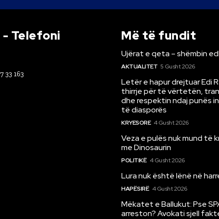
- Telefoni
Më të fundit
Ujërat e qeta – shëmbin ed
AKTUALITET
5 Gusht 2026
67 33 163
Letër e hapur drejtuar Edi 
thirrje për të vërtetën, tr
dhe respektin ndaj punës i
të diasporës
KRYESORE
4 Gusht 2026
Veza e pulës nuk mund të 
me Dinosaurin
POLITIKË
4 Gusht 2026
Lura nuk është lënë në har
HAPËSIRË
4 Gusht 2026
Mëkatet e Ballukut: Pse SP
arreston? Avokati sjell fakt