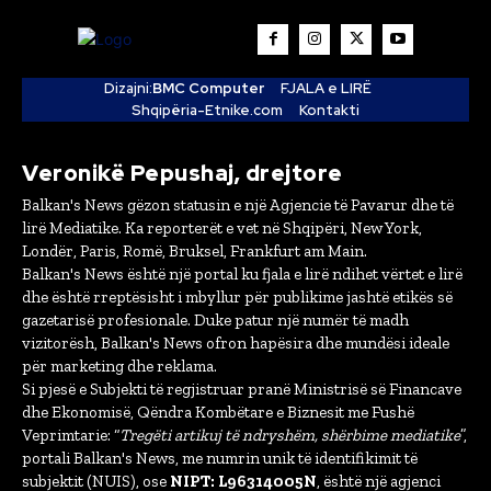
Dizajni:
BMC Computer
FJALA e LIRË
Shqipëria-Etnike.com
Kontakti
Veronikë Pepushaj, drejtore
Balkan's News gëzon statusin e një Agjencie të Pavarur dhe të
lirë Mediatike. Ka reporterët e vet në Shqipëri, New York,
Londër, Paris, Romë, Bruksel, Frankfurt am Main.
Balkan's News është një portal ku fjala e lirë ndihet vërtet e lirë
dhe është rreptësisht i mbyllur për publikime jashtë etikës së
gazetarisë profesionale. Duke patur një numër të madh
vizitorësh, Balkan's News ofron hapësira dhe mundësi ideale
për marketing dhe reklama.
Si pjesë e Subjekti të regjistruar pranë Ministrisë së Financave
dhe Ekonomisë, Qëndra Kombëtare e Biznesit me Fushë
Veprimtarie: “
Tregëti artikuj të ndryshëm, shërbime mediatike
”,
portali Balkan's News, me numrin unik të identifikimit të
subjektit (NUIS), ose
NIPT: L96314005N
, është një agjenci