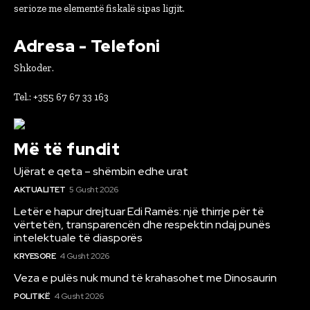
serioze me elementë fiskalë sipas ligjit.
Adresa - Telefoni
Shkoder.
Tel.: +355 67 67 33 163
Më të fundit
Ujërat e qeta – shëmbin edhe urat
AKTUALITET
5 Gusht 2026
Letër e hapur drejtuar Edi Ramës: një thirrje për të
vërtetën, transparencën dhe respektin ndaj punës
intelektuale të diasporës
KRYESORE
4 Gusht 2026
Veza e pulës nuk mund të krahasohet me Dinosaurin
POLITIKË
4 Gusht 2026