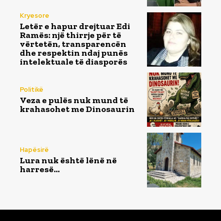
Kryesore
Letër e hapur drejtuar Edi
Ramës: një thirrje për të
vërtetën, transparencën
dhe respektin ndaj punës
intelektuale të diasporës
Politikë
Veza e pulës nuk mund të
krahasohet me Dinosaurin
Hapësirë
Lura nuk është lënë në
harresë…