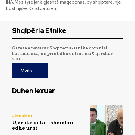
INA. Mes tyre janë gjashtë maqedonas, dy shqiptarë, një
boshnjake. Kandidaturën...
Shqipëria Etnike
Gazeta e pavarur Shqiperia-etnike.com nisi
botimin e saj në print dhe online me 5 qershor
2001.
Vizito ⟶
Duhen lexuar
Aktualitet
Ujërat e qeta – shëmbin
edhe urat