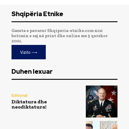
Shqipëria Etnike
Gazeta e pavarur Shqiperia-etnike.com nisi
botimin e saj në print dhe online me 5 qershor
2001.
Vizito ⟶
Duhen lexuar
Editorial
Diktatura dhe
neodiktatura!