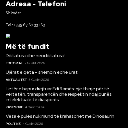
Adresa - Telefoni
Shkoder.
Tel.: +355 67 67 33 163
Më të fundit
Diktatura dhe neodiktatura!
EDITORIAL
7 Gusht 2026
Ujërat e qeta – shëmbin edhe urat
AKTUALITET
5 Gusht 2026
Letër e hapur drejtuar Edi Ramës: një thirrje për të
vërtetën, transparencën dhe respektin ndaj punës
intelektuale të diasporës
KRYESORE
4 Gusht 2026
Veza e pulës nuk mund të krahasohet me Dinosaurin
POLITIKË
4 Gusht 2026