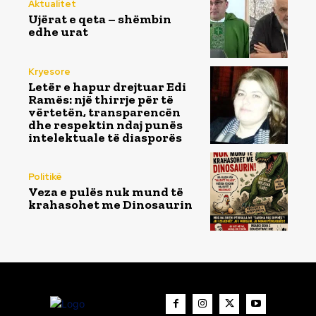
Aktualitet
Ujërat e qeta – shëmbin
edhe urat
Kryesore
Letër e hapur drejtuar Edi
Ramës: një thirrje për të
vërtetën, transparencën
dhe respektin ndaj punës
intelektuale të diasporës
Politikë
Veza e pulës nuk mund të
krahasohet me Dinosaurin