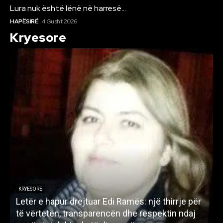
Lura nuk është lënë në harresë…
HAPËSIRË
4 Gusht 2026
Kryesore
KRYESORE
Letër e hapur drejtuar Edi Ramës: një thirrje për
A
të vërtetën, transparencën dhe respektin ndaj