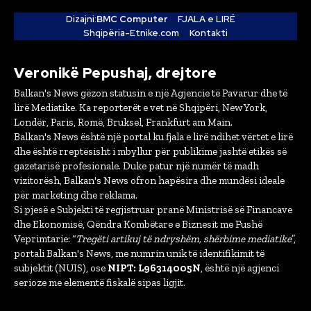
Dizajni:
BMC Computer
FJALA e LIRË
Shqipëria-Etnike.com
Kontakti
Veronikë Pepushaj, drejtore
Balkan's News gëzon statusin e një Agjencie të Pavarur dhe të
lirë Mediatike. Ka reporterët e vet në Shqipëri, New York,
Londër, Paris, Romë, Bruksel, Frankfurt am Main.
Balkan's News është një portal ku fjala e lirë ndihet vërtet e lirë
dhe është rreptësisht i mbyllur për publikime jashtë etikës së
gazetarisë profesionale. Duke patur një numër të madh
vizitorësh, Balkan's News ofron hapësira dhe mundësi ideale
për marketing dhe reklama.
Si pjesë e Subjekti të regjistruar pranë Ministrisë së Financave
dhe Ekonomisë, Qëndra Kombëtare e Biznesit me Fushë
Veprimtarie: “
Tregëti artikuj të ndryshëm, shërbime mediatike
”,
portali Balkan's News, me numrin unik të identifikimit të
subjektit (NUIS), ose
NIPT: L96314005N
, është një agjenci
serioze me elementë fiskalë sipas ligjit.