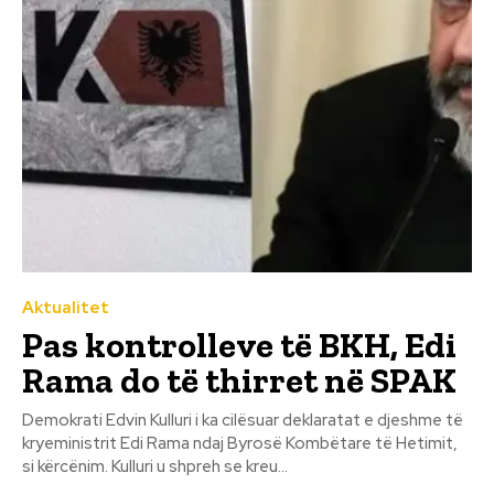
Aktualitet
Pas kontrolleve të BKH, Edi
Rama do të thirret në SPAK
Demokrati Edvin Kulluri i ka cilësuar deklaratat e djeshme të
kryeministrit Edi Rama ndaj Byrosë Kombëtare të Hetimit,
si kërcënim. Kulluri u shpreh se kreu...