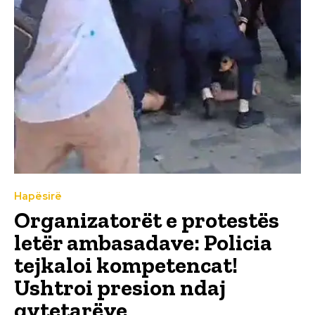
Hapësirë
Organizatorët e protestës
letër ambasadave: Policia
tejkaloi kompetencat!
Ushtroi presion ndaj
qytetarëve