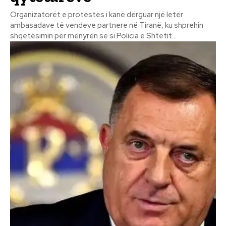
Organizatorët e protestës i kanë dërguar një letër
ambasadave të vendeve partnere në Tiranë, ku shprehin
shqetësimin për mënyrën se si Policia e Shtetit...