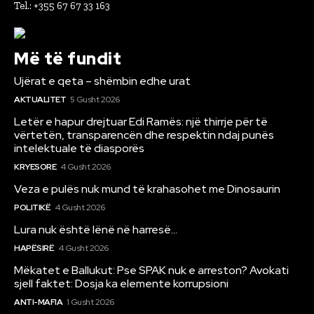
Tel.: +355 67 67 33 163
Më të fundit
Ujërat e qeta – shëmbin edhe urat
AKTUALITET
5 Gusht 2026
Letër e hapur drejtuar Edi Ramës: një thirrje për të
vërtetën, transparencën dhe respektin ndaj punës
intelektuale të diasporës
KRYESORE
4 Gusht 2026
Veza e pulës nuk mund të krahasohet me Dinosaurin
POLITIKË
4 Gusht 2026
Lura nuk është lënë në harresë…
HAPËSIRË
4 Gusht 2026
Mëkatet e Ballukut: Pse SPAK nuk e arreston? Avokati
sjell faktet: Dosja ka elemente korrupsioni
ANTI-MAFIA
1 Gusht 2026