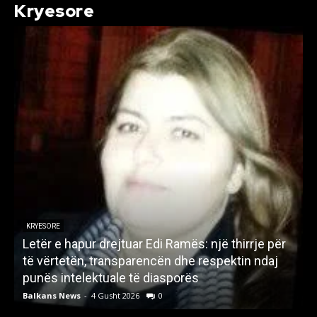
Kryesore
KRYESORE
Letër e hapur drejtuar Edi Ramës: një thirrje për
A
të vërtetën, transparencën dhe respektin ndaj
punës intelektuale të diasporës
p
Balkans News
-
4 Gusht 2026
0
B