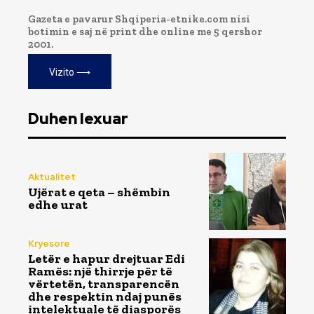
Gazeta e pavarur Shqiperia-etnike.com nisi
botimin e saj në print dhe online me 5 qershor
2001.
Vizito ⟶
Duhen lexuar
Aktualitet
Ujërat e qeta – shëmbin
edhe urat
Kryesore
Letër e hapur drejtuar Edi
Ramës: një thirrje për të
vërtetën, transparencën
dhe respektin ndaj punës
intelektuale të diasporës