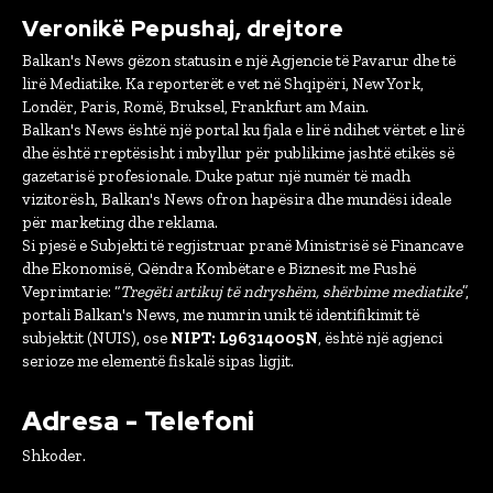
Veronikë Pepushaj, drejtore
Balkan's News gëzon statusin e një Agjencie të Pavarur dhe të
lirë Mediatike. Ka reporterët e vet në Shqipëri, New York,
Londër, Paris, Romë, Bruksel, Frankfurt am Main.
Balkan's News është një portal ku fjala e lirë ndihet vërtet e lirë
dhe është rreptësisht i mbyllur për publikime jashtë etikës së
gazetarisë profesionale. Duke patur një numër të madh
vizitorësh, Balkan's News ofron hapësira dhe mundësi ideale
për marketing dhe reklama.
Si pjesë e Subjekti të regjistruar pranë Ministrisë së Financave
dhe Ekonomisë, Qëndra Kombëtare e Biznesit me Fushë
Veprimtarie: “
Tregëti artikuj të ndryshëm, shërbime mediatike
”,
portali Balkan's News, me numrin unik të identifikimit të
subjektit (NUIS), ose
NIPT: L96314005N
, është një agjenci
serioze me elementë fiskalë sipas ligjit.
Adresa - Telefoni
Shkoder.