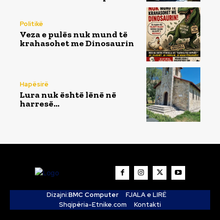
Politikë
Veza e pulës nuk mund të
krahasohet me Dinosaurin
Hapësirë
Lura nuk është lënë në
harresë…
Dizajni:
BMC Computer
FJALA e LIRË
Shqipëria-Etnike.com
Kontakti