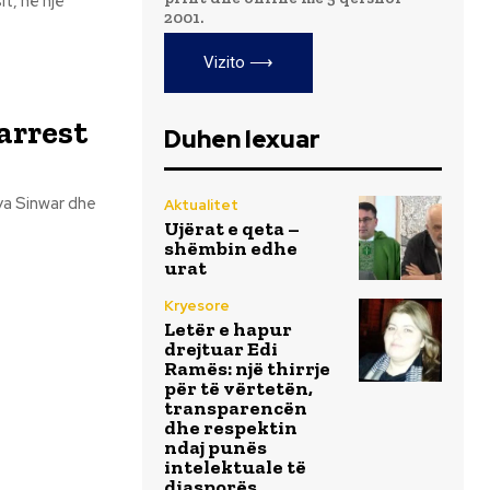
t, në një
2001.
Vizito ⟶
arrest
Duhen lexuar
ya Sinwar dhe
Aktualitet
Ujërat e qeta –
shëmbin edhe
urat
Kryesore
Letër e hapur
drejtuar Edi
Ramës: një thirrje
për të vërtetën,
transparencën
dhe respektin
ndaj punës
intelektuale të
diasporës