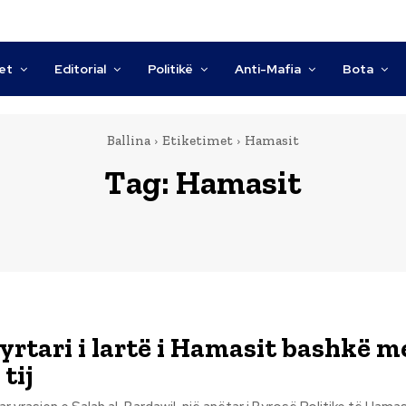
tet
Editorial
Politikë
Anti-Mafia
Bota
Ballina
Etiketimet
Hamasit
Tag:
Hamasit
zyrtari i lartë i Hamasit bashkë m
tij