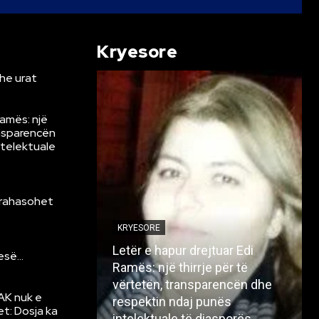
Kryesore
he urat
Ramës: një
ansparencën
ntelektuale
krahasohet
KRYESORE
Letër e hapur drejtuar Edi
resë…
Ramës: një thirrje për të
vërtetën, transparencën dhe
AK nuk e
respektin ndaj punës
et: Dosja ka
intelektuale të diasporës