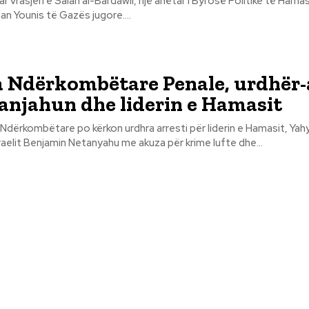
r vrasjen e Salah al-Bardawil, një anëtar i Byrosë Politike të Hamasi
an Younis të Gazës jugore....
 Ndërkombëtare Penale, urdhër-
anjahun dhe liderin e Hamasit
Ndërkombëtare po kërkon urdhra arresti për liderin e Hamasit, Yah
zraelit Benjamin Netanyahu me akuza për krime lufte dhe...