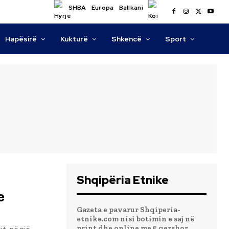
SHBA
Europa
Ballkani
Hapësirë
Kukturë
Shkencë
Sport
Shqipëria Etnike
e
Gazeta e pavarur Shqiperia-
etnike.com nisi botimin e saj në
print dhe online me 5 qershor