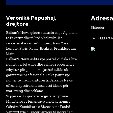
Adresa 
Veronikë Pepushaj,
drejtore
Shkoder.
Balkan's News gëzon statusin e një Agjencie
të Pavarur dhe të lirë Mediatike. Ka
Tel.: +355 67 
reporterët e vet në Shqipëri, New York,
Londër, Paris, Romë, Bruksel, Frankfurt am
Main.
Balkan's News është një portal ku fjala e lirë
ndihet vërtet e lirë dhe është rreptësisht i
mbyllur për publikime jashtë etikës së
gazetarisë profesionale. Duke patur një
numër të madh vizitorësh, Balkan's News
ofron hapësira dhe mundësi ideale për
marketing dhe reklama.
Si pjesë e Subjekti të regjistruar pranë
Ministrisë së Financave dhe Ekonomisë,
Qëndra Kombëtare e Biznesit me Fushë
Veprimtarie: “
Tregëti artikuj të ndryshëm,