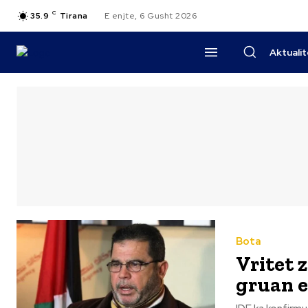
C
35.9
Tirana
E enjte, 6 Gusht 2026
Aktuali
Bota
Vritet 
gruan e 