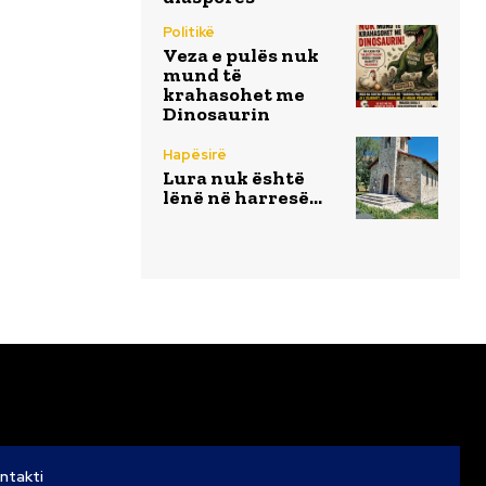
Politikë
Veza e pulës nuk
mund të
krahasohet me
Dinosaurin
Hapësirë
Lura nuk është
lënë në harresë…
ntakti