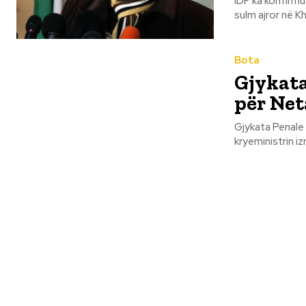
IDF ka konfirmua
sulm ajror në Kh
Bota
Gjykata
për Net
Gjykata Penale 
kryeministrin i