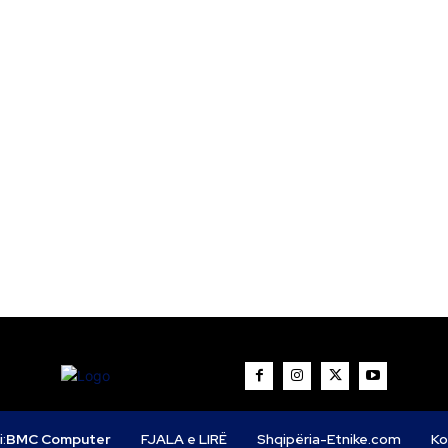
i:
BMC Computer
FJALA e LIRË
Shqipëria-Etnike.com
Ko