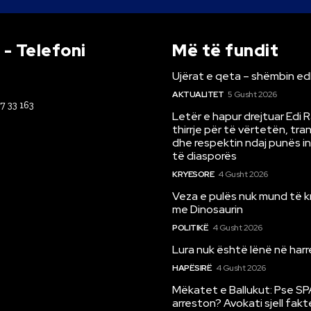
- Telefoni
Më të fundit
Ujërat e qeta – shëmbin ed
AKTUALITET
5 Gusht 2026
67 33 163
Letër e hapur drejtuar Edi 
thirrje për të vërtetën, tr
dhe respektin ndaj punës i
të diasporës
KRYESORE
4 Gusht 2026
Veza e pulës nuk mund të 
me Dinosaurin
POLITIKË
4 Gusht 2026
Lura nuk është lënë në har
HAPËSIRË
4 Gusht 2026
Mëkatet e Ballukut: Pse SP
arreston? Avokati sjell fakt