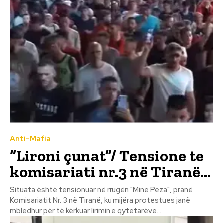
Anti-Mafia
“Lironi çunat”/ Tensione te
komisariati nr.3 në Tiranë…
Situata është tensionuar në rrugën "Mine Peza", pranë
Komisariatit Nr. 3 në Tiranë, ku mijëra protestues janë
mbledhur për të kërkuar lirimin e qytetarëve...