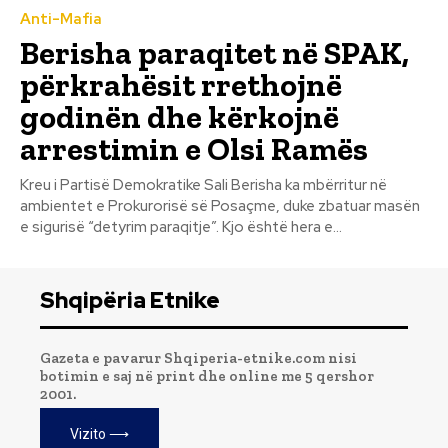
Anti-Mafia
Berisha paraqitet në SPAK,
përkrahësit rrethojnë
godinën dhe kërkojnë
arrestimin e Olsi Ramës
Kreu i Partisë Demokratike Sali Berisha ka mbërritur në
ambientet e Prokurorisë së Posaçme, duke zbatuar masën
e sigurisë “detyrim paraqitje”. Kjo është hera e...
Shqipëria Etnike
Gazeta e pavarur Shqiperia-etnike.com nisi
botimin e saj në print dhe online me 5 qershor
2001.
Vizito ⟶