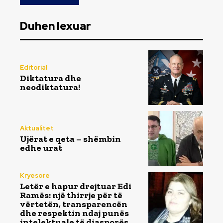
Duhen lexuar
Editorial
Diktatura dhe
neodiktatura!
Aktualitet
Ujërat e qeta – shëmbin
edhe urat
Kryesore
Letër e hapur drejtuar Edi
Ramës: një thirrje për të
vërtetën, transparencën
dhe respektin ndaj punës
intelektuale të diasporës