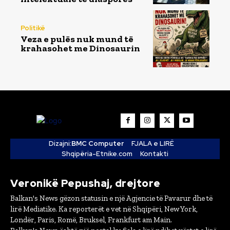
Politikë
Veza e pulës nuk mund të
krahasohet me Dinosaurin
Dizajni:
BMC Computer
FJALA e LIRË
Shqipëria-Etnike.com
Kontakti
Veronikë Pepushaj, drejtore
Balkan's News gëzon statusin e një Agjencie të Pavarur dhe të
lirë Mediatike. Ka reporterët e vet në Shqipëri, New York,
Londër, Paris, Romë, Bruksel, Frankfurt am Main.