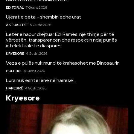
EDITORIAL
7 Gusht 2026
Ujërat e qeta – shëmbin edhe urat
AKTUALITET
5 Gusht 2026
Letër e hapur drejtuar Edi Ramës: një thirrje për të
vërtetën, transparencën dhe respektin ndaj punës
intelektuale të diasporës
KRYESORE
4 Gusht 2026
Veza e pulës nuk mund të krahasohet me Dinosaurin
POLITIKË
4 Gusht 2026
Lura nuk është lënë në harresë…
HAPËSIRË
4 Gusht 2026
Kryesore