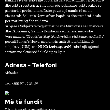
Balkan's News është një portal ku fjala e lirë ndihet vërtet e lirë
dhe është rreptësisht i mbyllur për publikime jashtë etikës së
gazetarisë profesionale. Duke patur një numër të madh
vizitorësh, Balkan's News ofron hapësira dhe mundësi ideale
për marketing dhe reklama.
Si pjesë e Subjekti të regjistruar pranë Ministrisë së Financave
dhe Ekonomisë, Qëndra Kombëtare e Biznesit me Fushë
Veprimtarie: “
Tregëti artikuj të ndryshëm, shërbime mediatike
”,
portali Balkan's News, me numrin unik të identifikimit të
subjektit (NUIS), ose
NIPT: L96314005N
, është një agjenci
serioze me elementë fiskalë sipas ligjit.
Adresa - Telefoni
Shkoder.
Tel.: +355 67 67 33 163
Më të fundit
Diktatura dhe neodiktatura!