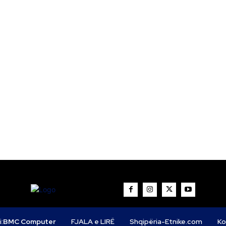
i:
BMC Computer
FJALA e LIRË
Shqipëria-Etnike.com
Ko