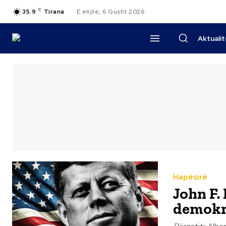
C
35.9
Tirana
E enjte, 6 Gusht 2026
Aktuali
Hapësirë
John F.
demokra