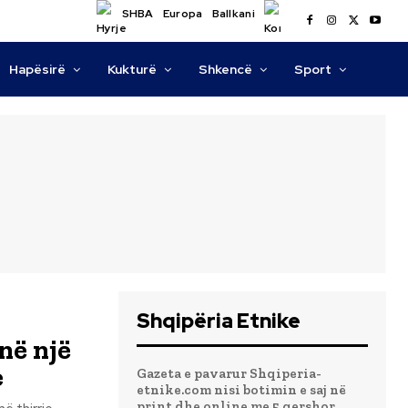
SHBA
Europa
Ballkani
Hapësirë
Kukturë
Shkencë
Sport
Shqipëria Etnike
në një
e
Gazeta e pavarur Shqiperia-
etnike.com nisi botimin e saj në
print dhe online me 5 qershor