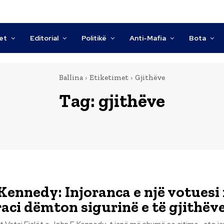
tet
Editorial
Politikë
Anti-Mafia
Bota
Ballina
Etiketimet
Gjithëve
Tag:
gjithëve
 Kennedy: Injoranca e një votuesi 
ci dëmton sigurinë e të gjithëv