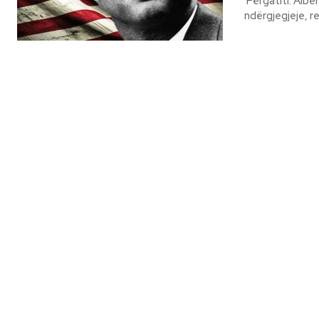
Përgatiti: Albert Vataj Fjalët e John F. Kennedy-t janë më shumë
ndërgjegjeje, ref