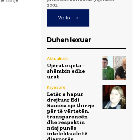
2001.
Vizito ⟶
Duhen lexuar
Aktualitet
Ujërat e qeta –
shëmbin edhe
urat
Kryesore
Letër e hapur
drejtuar Edi
Ramës: një thirrje
për të vërtetën,
transparencën
dhe respektin
ndaj punës
intelektuale të
diasporës