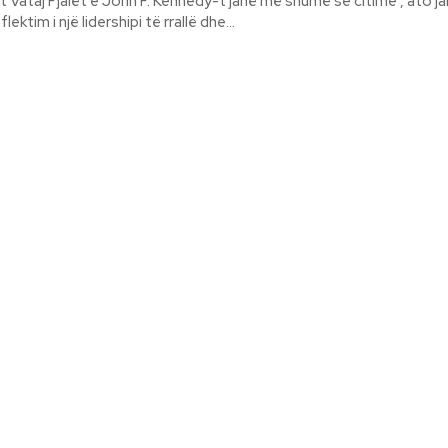
 se citime , ato janë thirrje
lektim i një lidershipi të rrallë dhe...