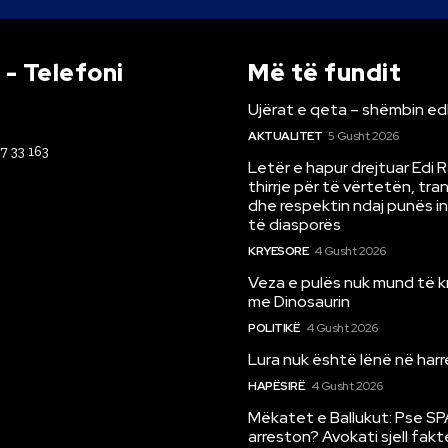
- Telefoni
Më të fundit
Ujërat e qeta – shëmbin ed
AKTUALITET
5 Gusht 2026
67 33 163
Letër e hapur drejtuar Edi 
thirrje për të vërtetën, tr
dhe respektin ndaj punës i
të diasporës
KRYESORE
4 Gusht 2026
Veza e pulës nuk mund të 
me Dinosaurin
POLITIKË
4 Gusht 2026
Lura nuk është lënë në har
HAPËSIRË
4 Gusht 2026
Mëkatet e Ballukut: Pse SP
arreston? Avokati sjell fakt