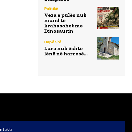
Politikë
Veza e pulës nuk
mund të
krahasohet me
Dinosaurin
Hapësirë
Lura nuk është
lënë në harresë…
ntakti