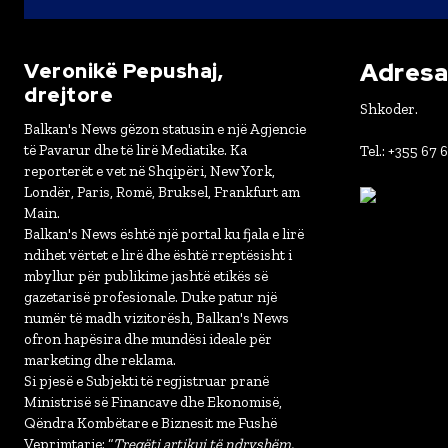
Adresa 
Veronikë Pepushaj,
drejtore
Shkoder.
Balkan's News gëzon statusin e një Agjencie
të Pavarur dhe të lirë Mediatike. Ka
Tel.: +355 67 
reporterët e vet në Shqipëri, New York,
Londër, Paris, Romë, Bruksel, Frankfurt am
Main.
Balkan's News është një portal ku fjala e lirë
ndihet vërtet e lirë dhe është rreptësisht i
mbyllur për publikime jashtë etikës së
gazetarisë profesionale. Duke patur një
numër të madh vizitorësh, Balkan's News
ofron hapësira dhe mundësi ideale për
marketing dhe reklama.
Si pjesë e Subjekti të regjistruar pranë
Ministrisë së Financave dhe Ekonomisë,
Qëndra Kombëtare e Biznesit me Fushë
Veprimtarie: “
Tregëti artikuj të ndryshëm,