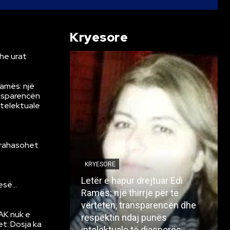
Kryesore
he urat
Ramës: një
ansparencën
ntelektuale
krahasohet
KRYESORE
Letër e hapur drejtuar Edi
resë…
Ramës: një thirrje për të
vërtetën, transparencën dhe
AK nuk e
respektin ndaj punës
et: Dosja ka
intelektuale të diasporës