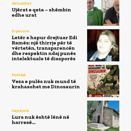
Aktualitet
Ujërat e qeta – shëmbin
edhe urat
Kryesore
Letër e hapur drejtuar Edi
Ramës: një thirrje për të
vërtetën, transparencën
dhe respektin ndaj punës
intelektuale të diasporës
Politikë
Veza e pulës nuk mund të
krahasohet me Dinosaurin
Hapësirë
Lura nuk është lënë në
harresë…