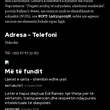
dhe Ekonomisë, Qëndra Kombëtare e Biznesit me Fushë
Veprimtarie: “
Tregëti artikuj të ndryshëm, shërbime mediatike
”,
portali Balkan's News, me numrin unik të identifikimit të
subjektit (NUIS), ose
NIPT: L96314005N
, është një agjenci
serioze me elementë fiskalë sipas ligjit.
Adresa - Telefoni
Shkoder.
Tel.: +355 67 67 33 163
Më të fundit
Ujërat e qeta – shëmbin edhe urat
AKTUALITET
5 Gusht 2026
Letër e hapur drejtuar Edi Ramës: një thirrje për të
vërtetën, transparencën dhe respektin ndaj punës
intelektuale të diasporës
KRYESORE
4 Gusht 2026