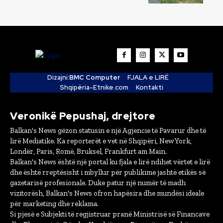
Dizajni:
BMC Computer
FJALA e LIRË
Shqipëria-Etnike.com
Kontakti
Veronikë Pepushaj, drejtore
Balkan's News gëzon statusin e një Agjencie të Pavarur dhe të
lirë Mediatike. Ka reporterët e vet në Shqipëri, New York,
Londër, Paris, Romë, Bruksel, Frankfurt am Main.
Balkan's News është një portal ku fjala e lirë ndihet vërtet e lirë
dhe është rreptësisht i mbyllur për publikime jashtë etikës së
gazetarisë profesionale. Duke patur një numër të madh
vizitorësh, Balkan's News ofron hapësira dhe mundësi ideale
për marketing dhe reklama.
Si pjesë e Subjekti të regjistruar pranë Ministrisë së Financave