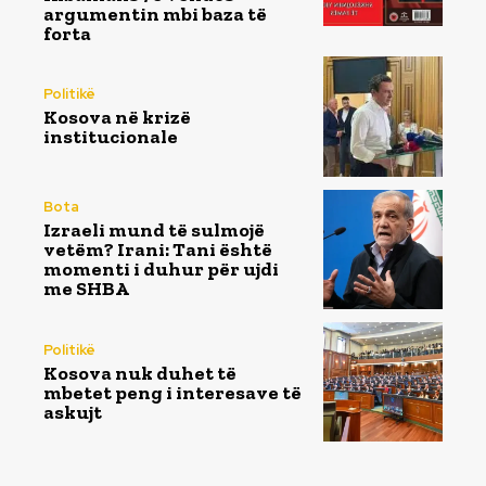
argumentin mbi baza të
forta
Politikë
Kosova në krizë
institucionale
Bota
Izraeli mund të sulmojë
vetëm? Irani: Tani është
momenti i duhur për ujdi
me SHBA
Politikë
Kosova nuk duhet të
mbetet peng i interesave të
askujt