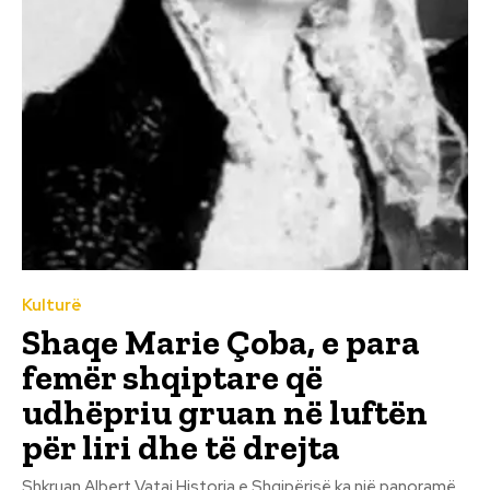
Kulturë
Shaqe Marie Çoba, e para
femër shqiptare që
udhëpriu gruan në luftën
për liri dhe të drejta
Shkruan Albert Vataj Historia e Shqipërisë ka një panoramë