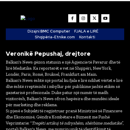
Dizajni:
BMC Computer
FJALA e LIRË
Shqipëria-Etnike.com
Kontakti
Veronikë Pepushaj, drejtore
Balkan's News gëzon statusin e një Agjencie të Pavarur dhe të
lirë Mediatike. Ka reporterët e vet në Shqipëri, New York,
Londër, Paris, Romë, Bruksel, Frankfurt am Main.
Balkan's News është një portal ku fjala e lirë ndihet vërtet e lirë
dhe është rreptësisht i mbyllur për publikime jashtë etikës së
gazetarisë profesionale. Duke patur një numër të madh
vizitorësh, Balkan's News ofron hapësira dhe mundësi ideale
për marketing dhe reklama.
Si pjesë e Subjekti të regjistruar pranë Ministrisë së Financave
dhe Ekonomisë, Qëndra Kombëtare e Biznesit me Fushë
Veprimtarie: “
Tregëti artikuj të ndryshëm, shërbime mediatike
”,
portali Balkan's News, me numrin unik të identifikimit të