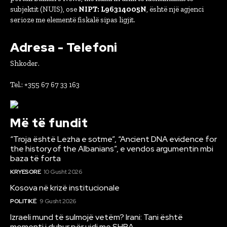
subjektit (NUIS), ose
NIPT: L96314005N
, është një agjenci
serioze me elementë fiskalë sipas ligjit.
Adresa - Telefoni
Shkoder.
Tel.: +355 67 67 33 163
Më të fundit
“Troja është Lezha e sotme”, “Ancient DNA evidence for
the history of the Albanians”, e vendos argumentin mbi
baza të forta
KRYESORE
10 Gusht 2026
Kosova në krizë institucionale
POLITIKË
9 Gusht 2026
Izraeli mund të sulmojë vetëm? Irani: Tani është
momenti i duhur për ujdi me SHBA