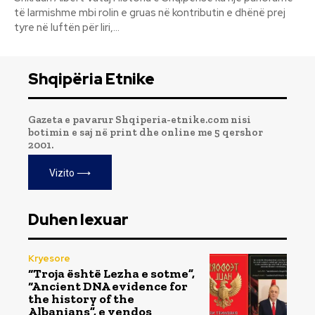
të larmishme mbi rolin e gruas në kontributin e dhënë prej
tyre në luftën për liri,...
Shqipëria Etnike
Gazeta e pavarur Shqiperia-etnike.com nisi
botimin e saj në print dhe online me 5 qershor
2001.
Vizito ⟶
Duhen lexuar
Kryesore
“Troja është Lezha e sotme”,
“Ancient DNA evidence for
the history of the
Albanians”, e vendos