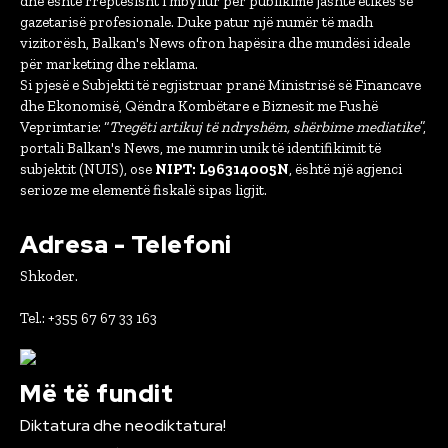
dhe është rreptësisht i mbyllur për publikime jashtë etikës së
gazetarisë profesionale. Duke patur një numër të madh
vizitorësh, Balkan's News ofron hapësira dhe mundësi ideale
për marketing dhe reklama.
Si pjesë e Subjekti të regjistruar pranë Ministrisë së Financave
dhe Ekonomisë, Qëndra Kombëtare e Biznesit me Fushë
Veprimtarie: “
Tregëti artikuj të ndryshëm, shërbime mediatike
”,
portali Balkan's News, me numrin unik të identifikimit të
subjektit (NUIS), ose
NIPT: L96314005N
, është një agjenci
serioze me elementë fiskalë sipas ligjit.
Adresa - Telefoni
Shkoder.
Tel.: +355 67 67 33 163
Më të fundit
Diktatura dhe neodiktatura!