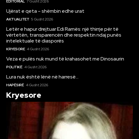
EDITORIAL
7 Gusht 2026
Ujërat e qeta – shëmbin edhe urat
AKTUALITET
5 Gusht 2026
Letër e hapur drejtuar Edi Ramës: një thirrje për të
vërtetën, transparencën dhe respektin ndaj punës
intelektuale të diasporës
KRYESORE
4 Gusht 2026
Veza e pulës nuk mund të krahasohet me Dinosaurin
POLITIKË
4 Gusht 2026
Lura nuk është lënë në harresë…
HAPËSIRË
4 Gusht 2026
Kryesore