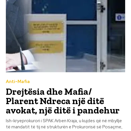
Anti-Mafia
Drejtësia dhe Mafia/
Plarent Ndreca një ditë
avokat, një ditë i pandehur
Ish-kryeprokurori i SPAK Arben Kraja, u kujdes që në mbyllje
të mandatit të tij në strukturën e Prokurorisë së Posaçme,