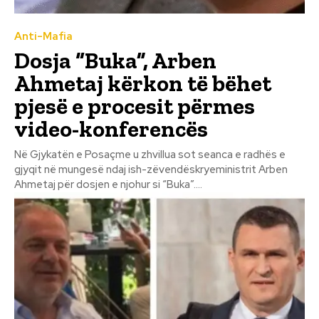
Anti-Mafia
Dosja “Buka”, Arben
Ahmetaj kërkon të bëhet
pjesë e procesit përmes
video-konferencës
Në Gjykatën e Posaçme u zhvillua sot seanca e radhës e
gjyqit në mungesë ndaj ish-zëvendëskryeministrit Arben
Ahmetaj për dosjen e njohur si “Buka”....