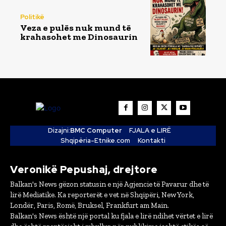
Politikë
Veza e pulës nuk mund të
krahasohet me Dinosaurin
Dizajni:
BMC Computer
FJALA e LIRË
Shqipëria-Etnike.com
Kontakti
Veronikë Pepushaj, drejtore
Balkan's News gëzon statusin e një Agjencie të Pavarur dhe të
lirë Mediatike. Ka reporterët e vet në Shqipëri, New York,
Londër, Paris, Romë, Bruksel, Frankfurt am Main.
Balkan's News është një portal ku fjala e lirë ndihet vërtet e lirë