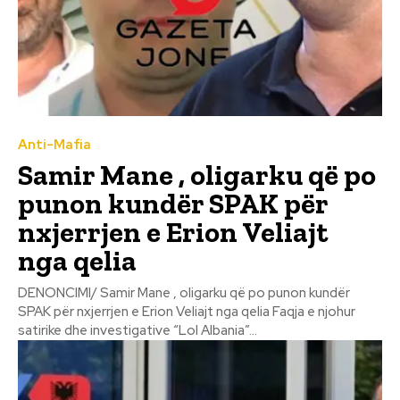
Anti-Mafia
Samir Mane , oligarku që po
punon kundër SPAK për
nxjerrjen e Erion Veliajt
nga qelia
DENONCIMI/ Samir Mane , oligarku që po punon kundër
SPAK për nxjerrjen e Erion Veliajt nga qelia Faqja e njohur
satirike dhe investigative “Lol Albania”...