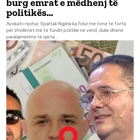
burg emrat e mëdhenj të
politikës…
Avokati i njohur, Spartak Ngjela ka folur me tone të forta
për zhvillimet më të fundit politike në vend, duke dhënë
paralajmërime të qarta...