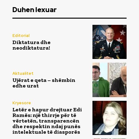
Duhen lexuar
Editorial
Diktatura dhe
neodiktatura!
Aktualitet
Ujërat e qeta – shëmbin
edhe urat
Kryesore
Letër e hapur drejtuar Edi
Ramës: një thirrje për të
vërtetën, transparencën
dhe respektin ndaj punës
intelektuale të diasporës