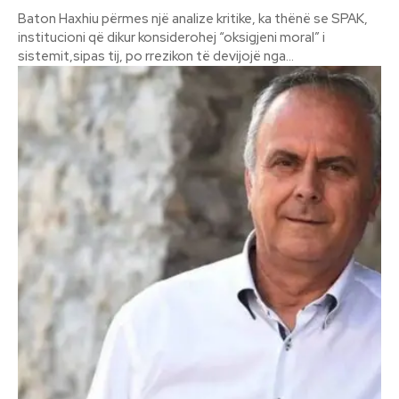
Baton Haxhiu përmes një analize kritike, ka thënë se SPAK,
institucioni që dikur konsiderohej “oksigjeni moral” i
sistemit,sipas tij, po rrezikon të devijojë nga...