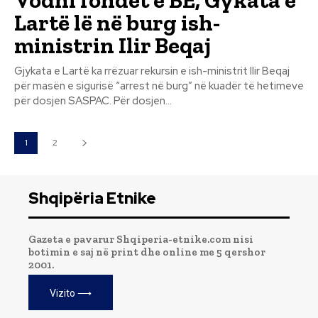
Lartë lë në burg ish-
ministrin Ilir Beqaj
Gjykata e Lartë ka rrëzuar rekursin e ish-ministrit Ilir Beqaj
për masën e sigurisë “arrest në burg” në kuadër të hetimeve
për dosjen SASPAC. Për dosjen...
1
2
Shqipëria Etnike
Gazeta e pavarur Shqiperia-etnike.com nisi
botimin e saj në print dhe online me 5 qershor
2001.
Vizito ⟶