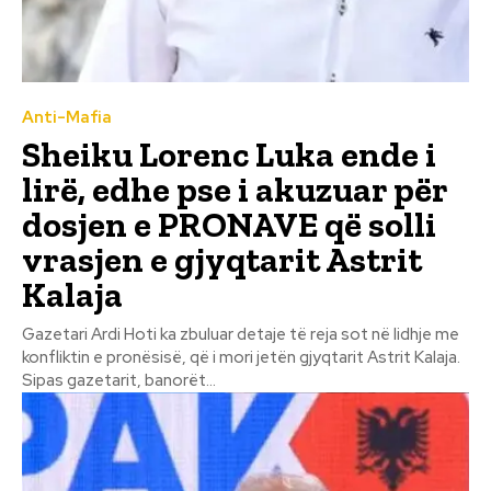
Anti-Mafia
Sheiku Lorenc Luka ende i
lirë, edhe pse i akuzuar për
dosjen e PRONAVE që solli
vrasjen e gjyqtarit Astrit
Kalaja
Gazetari Ardi Hoti ka zbuluar detaje të reja sot në lidhje me
konfliktin e pronësisë, që i mori jetën gjyqtarit Astrit Kalaja.
Sipas gazetarit, banorët...