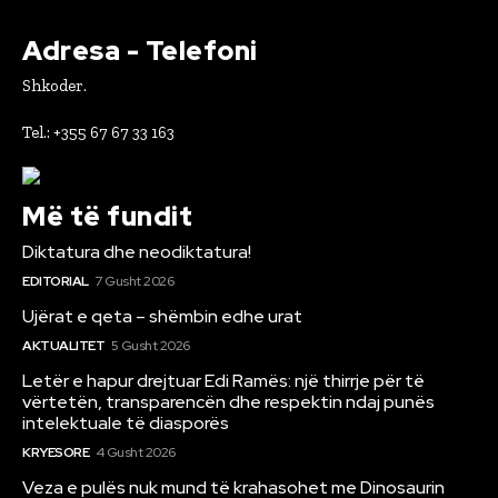
Adresa - Telefoni
Shkoder.
Tel.: +355 67 67 33 163
Më të fundit
Diktatura dhe neodiktatura!
EDITORIAL
7 Gusht 2026
Ujërat e qeta – shëmbin edhe urat
AKTUALITET
5 Gusht 2026
Letër e hapur drejtuar Edi Ramës: një thirrje për të
vërtetën, transparencën dhe respektin ndaj punës
intelektuale të diasporës
KRYESORE
4 Gusht 2026
Veza e pulës nuk mund të krahasohet me Dinosaurin