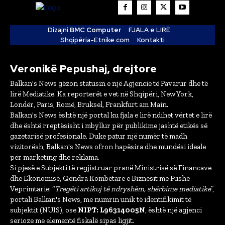
Dizajni:
BMC Computer
FJALA e LIRË
Shqipëria-Etnike.com
Kontakti
Veronikë Pepushaj, drejtore
Balkan's News gëzon statusin e një Agjencie të Pavarur dhe të
lirë Mediatike. Ka reporterët e vet në Shqipëri, New York,
Londër, Paris, Romë, Bruksel, Frankfurt am Main.
Balkan's News është një portal ku fjala e lirë ndihet vërtet e lirë
dhe është rreptësisht i mbyllur për publikime jashtë etikës së
gazetarisë profesionale. Duke patur një numër të madh
vizitorësh, Balkan's News ofron hapësira dhe mundësi ideale
për marketing dhe reklama.
Si pjesë e Subjekti të regjistruar pranë Ministrisë së Financave
dhe Ekonomisë, Qëndra Kombëtare e Biznesit me Fushë
Veprimtarie: “
Tregëti artikuj të ndryshëm, shërbime mediatike
”,
portali Balkan's News, me numrin unik të identifikimit të
subjektit (NUIS), ose
NIPT: L96314005N
, është një agjenci
serioze me elementë fiskalë sipas ligjit.