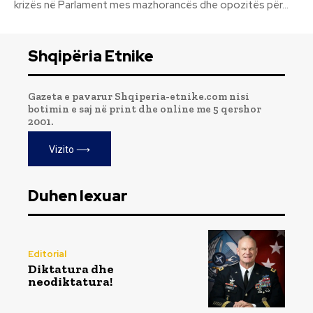
krizës në Parlament mes mazhorancës dhe opozitës për...
Shqipëria Etnike
Gazeta e pavarur Shqiperia-etnike.com nisi
botimin e saj në print dhe online me 5 qershor
2001.
Vizito ⟶
Duhen lexuar
Editorial
Diktatura dhe
neodiktatura!