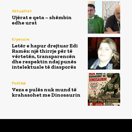
Aktualitet
Ujërat e qeta – shëmbin
edhe urat
Kryesore
Letër e hapur drejtuar Edi
Ramës: një thirrje për të
vërtetën, transparencën
dhe respektin ndaj punës
intelektuale të diasporës
Politikë
Veza e pulës nuk mund të
krahasohet me Dinosaurin