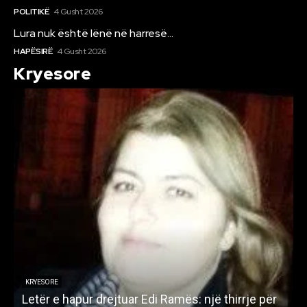
POLITIKË
4 Gusht 2026
Lura nuk është lënë në harresë…
HAPËSIRË
4 Gusht 2026
Kryesore
KRYESORE
Letër e hapur drejtuar Edi Ramës: një thirrje për
A