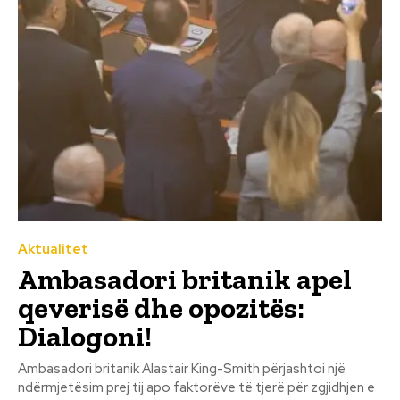
Aktualitet
Ambasadori britanik apel
qeverisë dhe opozitës:
Dialogoni!
Ambasadori britanik Alastair King-Smith përjashtoi një
ndërmjetësim prej tij apo faktorëve të tjerë për zgjidhjen e