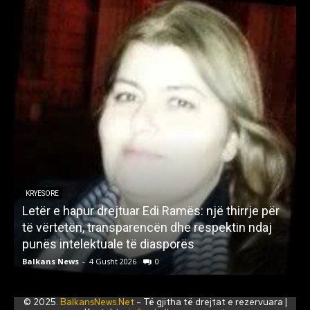
KRYESORE
Letër e hapur drejtuar Edi Ramës: një thirrje për
A
të vërtetën, transparencën dhe respektin ndaj
punës intelektuale të diasporës
p
Balkans News
-
4 Gusht 2026
0
B
© 2025.
BalkansNews.Net
- Të gjitha të drejtat e rezervuara |