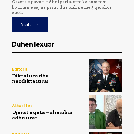
Gazeta e pavarur Shqiperia-etnike.com nisi
botimin e saj në print dhe online me 5 qershor
2001.
Vizito ⟶
Duhen lexuar
Editorial
Diktatura dhe
neodiktatura!
Aktualitet
Ujërat e qeta – shëmbin
edhe urat