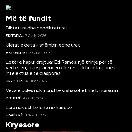
Më të fundit
Diktatura dhe neodiktatura!
EDITORIAL
7 Gusht 2026
Ujërat e qeta – shëmbin edhe urat
AKTUALITET
5 Gusht 2026
Letër e hapur drejtuar Edi Ramës: një thirrje për të
vërtetën, transparencën dhe respektin ndaj punës
intelektuale të diasporës
KRYESORE
4 Gusht 2026
Veza e pulës nuk mund të krahasohet me Dinosaurin
POLITIKË
4 Gusht 2026
Lura nuk është lënë në harresë…
HAPËSIRË
4 Gusht 2026
Kryesore