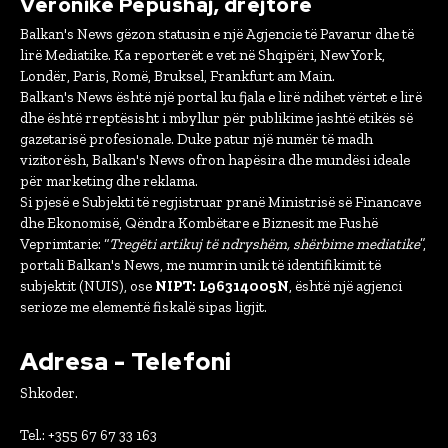
Veronikë Pepushaj, drejtore
Balkan's News gëzon statusin e një Agjencie të Pavarur dhe të
lirë Mediatike. Ka reporterët e vet në Shqipëri, New York,
Londër, Paris, Romë, Bruksel, Frankfurt am Main.
Balkan's News është një portal ku fjala e lirë ndihet vërtet e lirë
dhe është rreptësisht i mbyllur për publikime jashtë etikës së
gazetarisë profesionale. Duke patur një numër të madh
vizitorësh, Balkan's News ofron hapësira dhe mundësi ideale
për marketing dhe reklama.
Si pjesë e Subjekti të regjistruar pranë Ministrisë së Financave
dhe Ekonomisë, Qëndra Kombëtare e Biznesit me Fushë
Veprimtarie: “
Tregëti artikuj të ndryshëm, shërbime mediatike
”,
portali Balkan's News, me numrin unik të identifikimit të
subjektit (NUIS), ose
NIPT: L96314005N
, është një agjenci
serioze me elementë fiskalë sipas ligjit.
Adresa - Telefoni
Shkoder.
Tel.: +355 67 67 33 163