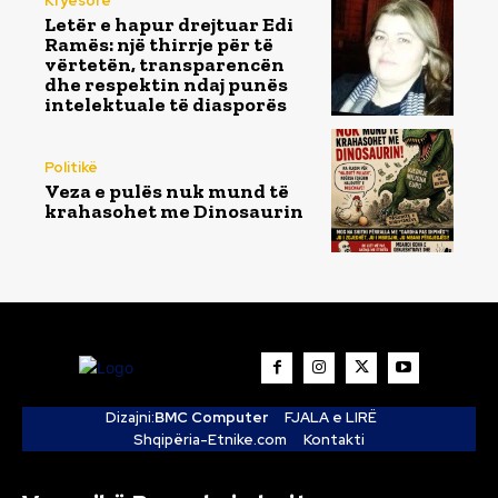
Kryesore
Letër e hapur drejtuar Edi
Ramës: një thirrje për të
vërtetën, transparencën
dhe respektin ndaj punës
intelektuale të diasporës
Politikë
Veza e pulës nuk mund të
krahasohet me Dinosaurin
Dizajni:
BMC Computer
FJALA e LIRË
Shqipëria-Etnike.com
Kontakti