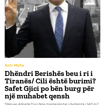
Anti-Mafia
Dhëndri Berishës beu i ri i
Tiranës/ Cili është burimi?
Safet Gjici po bën burg për
një muhabet qensh
Shkruan Adriatik Doçi Nga trashëgimtar i dyshimtë i 140 m2