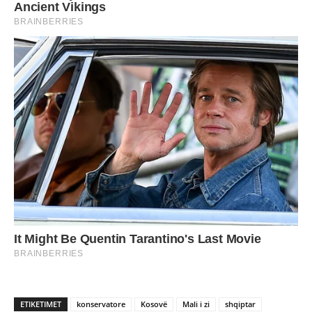
ETIKETIMET
konservatore
Kosovë
Mali i zi
shqiptar