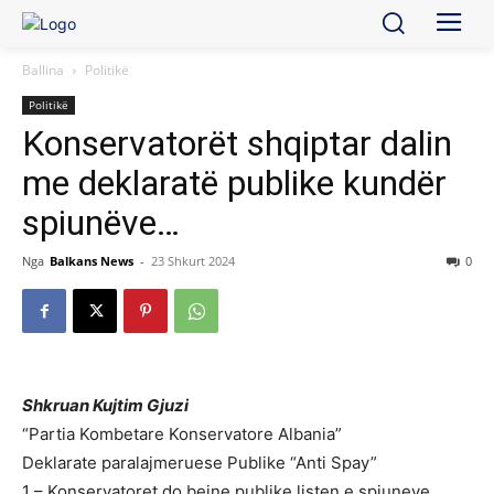
Ballina
Politikë
Politikë
Konservatorët shqiptar dalin
me deklaratë publike kundër
spiunëve…
Nga
Balkans News
-
23 Shkurt 2024
0
Shkruan Kujtim Gjuzi
“Partia Kombetare Konservatore Albania”
Deklarate paralajmeruese Publike “Anti Spay”
1 – Konservatoret do bejne publike listen e spiuneve