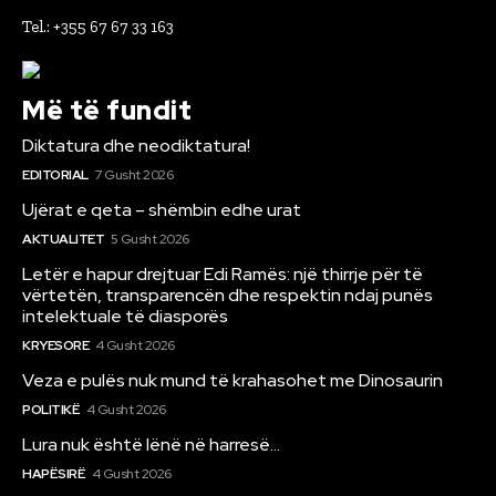
Tel.: +355 67 67 33 163
Më të fundit
Diktatura dhe neodiktatura!
EDITORIAL
7 Gusht 2026
Ujërat e qeta – shëmbin edhe urat
AKTUALITET
5 Gusht 2026
Letër e hapur drejtuar Edi Ramës: një thirrje për të
vërtetën, transparencën dhe respektin ndaj punës
intelektuale të diasporës
KRYESORE
4 Gusht 2026
Veza e pulës nuk mund të krahasohet me Dinosaurin
POLITIKË
4 Gusht 2026
Lura nuk është lënë në harresë…
HAPËSIRË
4 Gusht 2026