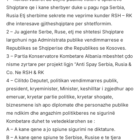
Shqiptare qe i kane sherbyer duke u pagu nga Serbia,
Rusia Etj sherbime sekrete me veprime kunder RSH – RK
dhe interesave gjitheshqiptare per shtetformim.
2 – Ju agjente Serbe, Ruse, etj me shtetesi Shqiptare
largohuni nga Administrata publike vendimmarrese e
Republikes se Shqiperise dhe Republikes se Kosoves.
3 – Partia Konservatore Kombetare Albania mbeshtet çdo
nisme zyrtare per projekt ligjn “Anti Spay Serbia, Rusia &
Co. Ne RSH & RK
4 – Cilitdo Deputet, politikan vendimmarres publik,
president, kryeminister, Minister, keshilltar i zgjedhur apo
emeruar, kryetar partie politike, kryetar shoqate,
biznesmene ish apo diplomate dhe personazhe publike
me ndikim dhe angazhim politikberes ne sigurinë
Kombetare duhet te vetedeklarohen se :
A – A kane qene a jo spiune sigurimi ne diktature.
B – A kane qene spiune te Serbise, Rusise e te tjera