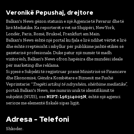
Veronikë Pepushaj, drejtore
Balkan's News gëzon statusin e një Agjencie të Pavarur dhe të
lirë Mediatike. Ka reporterët e vet në Shqipëri, New York,
Londër, Paris, Romë, Bruksel, Frankfurt am Main.
Balkan's News është një portal ku fjala e lirë ndihet vërtet e lirë
dhe është rreptësisht i mbyllur për publikime jashtë etikës së
gazetarisë profesionale. Duke patur një numër të madh
vizitorësh, Balkan's News ofron hapësira dhe mundësi ideale
për marketing dhe reklama.
Si pjesë e Subjekti të regjistruar pranë Ministrisë së Financave
dhe Ekonomisë, Qëndra Kombëtare e Biznesit me Fushë
Veprimtarie: “
Tregëti artikuj të ndryshëm, shërbime mediatike
”,
portali Balkan's News, me numrin unik të identifikimit të
subjektit (NUIS), ose
NIPT: L96314005N
, është një agjenci
serioze me elementë fiskalë sipas ligjit.
Adresa - Telefoni
Shkoder.