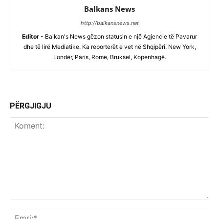
Balkans News
http://balkansnews.net
Editor
- Balkan's News gëzon statusin e një Agjencie të Pavarur
dhe të lirë Mediatike. Ka reporterët e vet në Shqipëri, New York,
Londër, Paris, Romë, Bruksel, Kopenhagë.
PËRGJIGJU