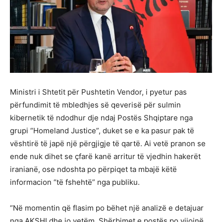
Ministri i Shtetit për Pushtetin Vendor, i pyetur pas
përfundimit të mbledhjes së qeverisë për sulmin
kibernetik të ndodhur dje ndaj Postës Shqiptare nga
grupi “Homeland Justice”, duket se e ka pasur pak të
vështirë të japë një përgjigje të qartë. Ai vetë pranon se
ende nuk dihet se çfarë kanë arritur të vjedhin hakerët
iranianë, ose ndoshta po përpiqet ta mbajë këtë
informacion “të fshehtë” nga publiku.
“Në momentin që flasim po bëhet një analizë e detajuar
nga AKSHI dhe jo vetëm. Shërbimet e postës po vijojnë