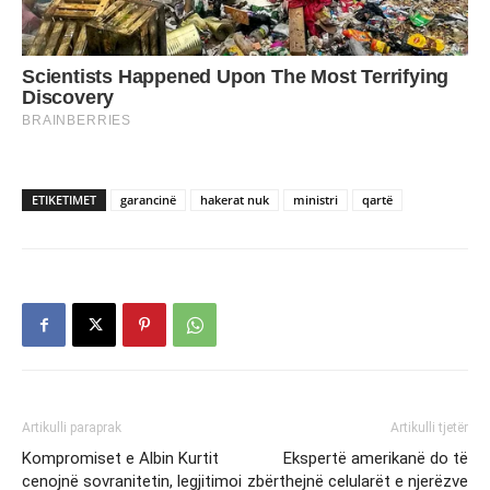
ETIKETIMET
garancinë
hakerat nuk
ministri
qartë
Artikulli paraprak
Artikulli tjetër
Kompromiset e Albin Kurtit
Ekspertë amerikanë do të
cenojnë sovranitetin, legjitimoi
zbërthejnë celularët e njerëzve