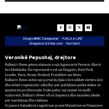
Dizajni:
BMC Computer
FJALA e LIRË
Shqipëria-Etnike.com
Kontakti
Veronikë Pepushaj, drejtore
Balkan's News gëzon statusin e një Agjencie të Pavarur dhe të
lirë Mediatike. Ka reporterët e vet në Shqipëri, New York,
Londër, Paris, Romë, Bruksel, Frankfurt am Main.
Balkan's News është një portal ku fjala e lirë ndihet vërtet e lirë
dhe është rreptësisht i mbyllur për publikime jashtë etikës së
gazetarisë profesionale. Duke patur një numër të madh
vizitorësh, Balkan's News ofron hapësira dhe mundësi ideale
për marketing dhe reklama.
Si pjesë e Subjekti të regjistruar pranë Ministrisë së Financave