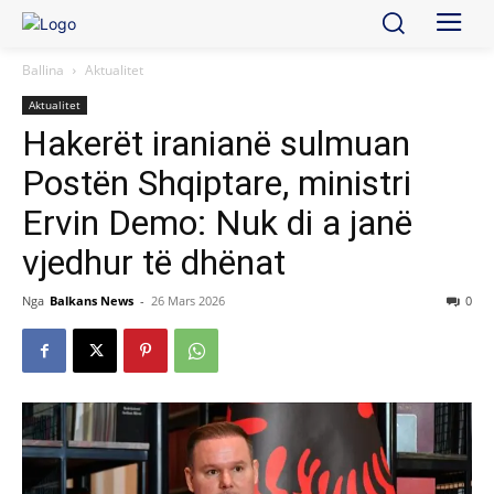
Ballina
Aktualitet
Aktualitet
Hakerët iranianë sulmuan
Postën Shqiptare, ministri
Ervin Demo: Nuk di a janë
vjedhur të dhënat
Nga
Balkans News
-
26 Mars 2026
0