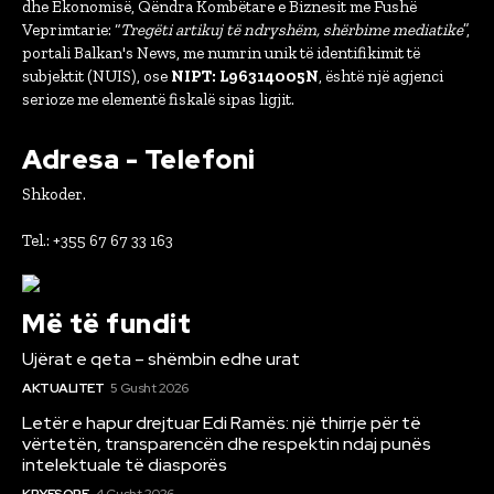
dhe Ekonomisë, Qëndra Kombëtare e Biznesit me Fushë
Veprimtarie: “
Tregëti artikuj të ndryshëm, shërbime mediatike
”,
portali Balkan's News, me numrin unik të identifikimit të
subjektit (NUIS), ose
NIPT: L96314005N
, është një agjenci
serioze me elementë fiskalë sipas ligjit.
Adresa - Telefoni
Shkoder.
Tel.: +355 67 67 33 163
Më të fundit
Ujërat e qeta – shëmbin edhe urat
AKTUALITET
5 Gusht 2026
Letër e hapur drejtuar Edi Ramës: një thirrje për të
vërtetën, transparencën dhe respektin ndaj punës
intelektuale të diasporës
KRYESORE
4 Gusht 2026