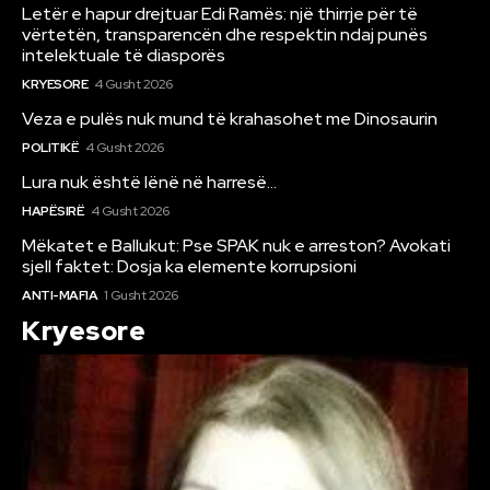
Letër e hapur drejtuar Edi Ramës: një thirrje për të
vërtetën, transparencën dhe respektin ndaj punës
intelektuale të diasporës
KRYESORE
4 Gusht 2026
Veza e pulës nuk mund të krahasohet me Dinosaurin
POLITIKË
4 Gusht 2026
Lura nuk është lënë në harresë…
HAPËSIRË
4 Gusht 2026
Mëkatet e Ballukut: Pse SPAK nuk e arreston? Avokati
sjell faktet: Dosja ka elemente korrupsioni
ANTI-MAFIA
1 Gusht 2026
Kryesore