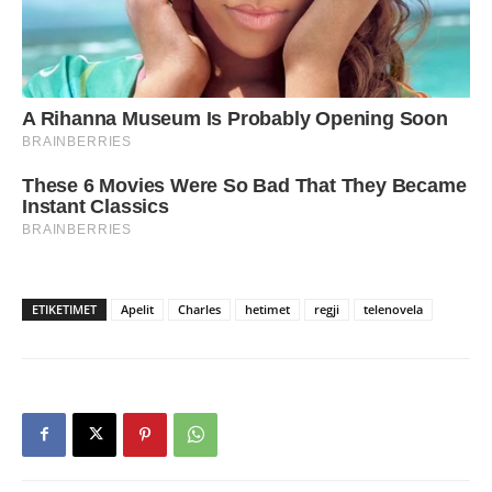
ETIKETIMET
Apelit
Charles
hetimet
regji
telenovela