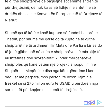
të gjithë shqiptarëve që paguajnë sot shumë shtrenjtë
për drejtësinë, që nuk ka asnjë lidhje me shtetin e së
drejtës dhe as me Konventën Europiane të të Drejtave të
Njeriut.
Shumë qartë këtë e kanë kuptuar së fundmi banorët e
Thethit, por shumë më qartë do ta kuptojnë të gjithë
shqiptarët në të ardhmen. Ilir Meta dhe Partia e Lirisë do
të jenë gjithmonë në anën e shqiptarëve, në mbrojtje të
Kushtetutës dhe sovranitetit, kundër mercenarëve
shqipfolës që kanë vetëm një projekt, shpopullimin e
Shqipërisë. Meqënëse disa nga këto qëndrime i keni
dëgjuar më përpara, mos përtoni të lexoni lajmin e
freskët se si 270 milion euro të USAID u përdorën nga
sorosistët për kapjen e sistemit të drejtësisë.