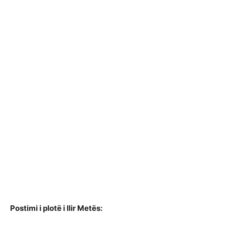
Postimi i plotë i Ilir Metës: