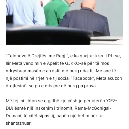
“Telenovelë Drejtësi me Regji”, e ka quajtur kreu i PL-së,
Ilir Meta vendimin e Apelit të GJKKO-së për të mos
ndryshuar masën e arrestit me burg ndaj tij. Me anë të
një postimi në rrjetin e tij social “Facebook”, Meta akuzon
drejtësinë se po e mbajnë në burg pa prova.
Më tej, ai shton se e gjithë kjo çështje për aferën ‘CEZ-
DIA’ është një inskenim i trinomit, Rama-McGonigal-
Dumani, të cilët sipas tij, hapën një hetim për ta
shantazhuar.