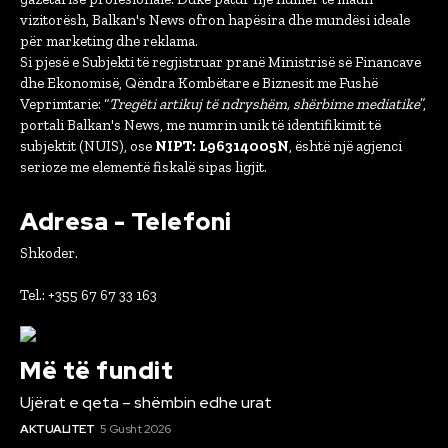
vizitorësh, Balkan's News ofron hapësira dhe mundësi ideale
për marketing dhe reklama.
Si pjesë e Subjekti të regjistruar pranë Ministrisë së Financave
dhe Ekonomisë, Qëndra Kombëtare e Biznesit me Fushë
Veprimtarie: “
Tregëti artikuj të ndryshëm, shërbime mediatike
”,
portali Balkan's News, me numrin unik të identifikimit të
subjektit (NUIS), ose
NIPT: L96314005N
, është një agjenci
serioze me elementë fiskalë sipas ligjit.
Adresa - Telefoni
Shkoder.
Tel.: +355 67 67 33 163
Më të fundit
Ujërat e qeta – shëmbin edhe urat
AKTUALITET
5 Gusht 2026