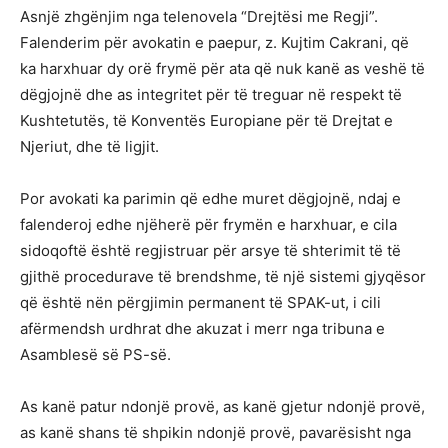
Asnjë zhgënjim nga telenovela “Drejtësi me Regji”.
Falenderim për avokatin e paepur, z. Kujtim Cakrani, që
ka harxhuar dy orë frymë për ata që nuk kanë as veshë të
dëgjojnë dhe as integritet për të treguar në respekt të
Kushtetutës, të Konventës Europiane për të Drejtat e
Njeriut, dhe të ligjit.
Por avokati ka parimin që edhe muret dëgjojnë, ndaj e
falenderoj edhe njëherë për frymën e harxhuar, e cila
sidoqoftë është regjistruar për arsye të shterimit të të
gjithë procedurave të brendshme, të një sistemi gjyqësor
që është nën përgjimin permanent të SPAK-ut, i cili
afërmendsh urdhrat dhe akuzat i merr nga tribuna e
Asamblesë së PS-së.
As kanë patur ndonjë provë, as kanë gjetur ndonjë provë,
as kanë shans të shpikin ndonjë provë, pavarësisht nga