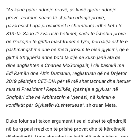
“As kanë patur ndonjë provë, as kanë gjetur ndonjë
provë, as kanë shans të shpikin ndonjë provë,
pavarësisht nga provokimet e shëmtuara edhe këtu te
313-ta. Sado t’i zvarrisin hetimet, sado të fshehin prova
që rrëzojnë të gjitha mashtrimet e tyre, përballja është e
pashmangshme dhe ne mezi presim të nisë gjykimi, që e
gjithë Shqipëria edhe bota ta dijë se kush janë ata që
dinë anglishten e Charles McGonigalit, i cili bashkë me
Edi Ramën dhe Altin Dumanin, regjistruan që në Dhjetor
2019 çështjen CEZ-DIA për të më shantazhuar dhe hetuar
mua si President i Republikës, (çështje e gjykuar në
Shqipëri dhe në Arbitrazhin e Vjenës), në kulmin e
konfliktit për Gjykatën Kushtetuese”,
shkruan Meta.
Duke folur sa i takon argumentit se ai duhet të qëndrojë
në burg pasi rrezikon të prishë provat dhe të kërcënojë
dëshmitarët, Meta shprehet se këtë gjë nuk e bën ai, por