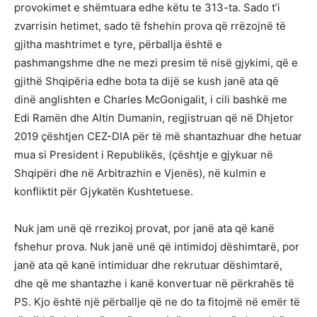
provokimet e shëmtuara edhe këtu te 313-ta. Sado t’i
zvarrisin hetimet, sado të fshehin prova që rrëzojnë të
gjitha mashtrimet e tyre, përballja është e
pashmangshme dhe ne mezi presim të nisë gjykimi, që e
gjithë Shqipëria edhe bota ta dijë se kush janë ata që
dinë anglishten e Charles McGonigalit, i cili bashkë me
Edi Ramën dhe Altin Dumanin, regjistruan që në Dhjetor
2019 çështjen CEZ-DIA për të më shantazhuar dhe hetuar
mua si President i Republikës, (çështje e gjykuar në
Shqipëri dhe në Arbitrazhin e Vjenës), në kulmin e
konfliktit për Gjykatën Kushtetuese.
Nuk jam unë që rrezikoj provat, por janë ata që kanë
fshehur prova. Nuk janë unë që intimidoj dëshimtarë, por
janë ata që kanë intimiduar dhe rekrutuar dëshimtarë,
dhe që me shantazhe i kanë konvertuar në përkrahës të
PS. Kjo është një përballje që ne do ta fitojmë në emër të