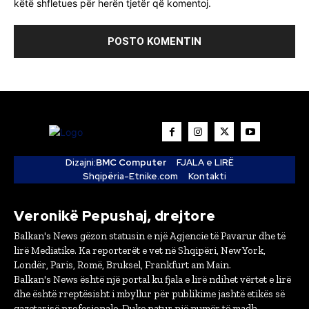
këtë shfletues për herën tjetër që komentoj.
Dizajni:
BMC Computer
FJALA e LIRË
Shqipëria-Etnike.com
Kontakti
Veronikë Pepushaj, drejtore
Balkan's News gëzon statusin e një Agjencie të Pavarur dhe të
lirë Mediatike. Ka reporterët e vet në Shqipëri, New York,
Londër, Paris, Romë, Bruksel, Frankfurt am Main.
Balkan's News është një portal ku fjala e lirë ndihet vërtet e lirë
dhe është rreptësisht i mbyllur për publikime jashtë etikës së
gazetarisë profesionale. Duke patur një numër të madh