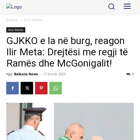
Ballina
Anti-Mafia
Anti-Mafia
GJKKO e la në burg, reagon
Ilir Meta: Drejtësi me regji të
Ramës dhe McGonigalit!
Nga
Balkans News
-
17 Korrik 2025
0