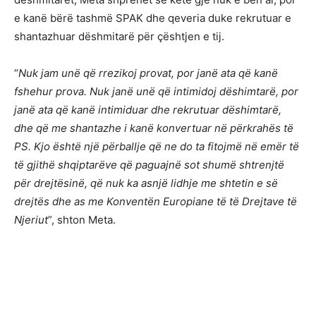
e kanë bërë tashmë SPAK dhe qeveria duke rekrutuar e
shantazhuar dëshmitarë për çështjen e tij.
“
Nuk jam unë që rrezikoj provat, por janë ata që kanë
fshehur prova. Nuk janë unë që intimidoj dëshimtarë, por
janë ata që kanë intimiduar dhe rekrutuar dëshimtarë,
dhe që me shantazhe i kanë konvertuar në përkrahës të
PS. Kjo është një përballje që ne do ta fitojmë në emër të
të gjithë shqiptarëve që paguajnë sot shumë shtrenjtë
për drejtësinë, që nuk ka asnjë lidhje me shtetin e së
drejtës dhe as me Konventën Europiane të të Drejtave të
Njeriut
”, shton Meta.