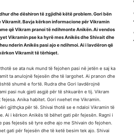
dhur dhe dëshiron të zgjidhë këtë problem. Gori bën
he Vikramit. Bavja kërkon informacione për Vikramin
tshme që Vikram pranoi të ndihmonte Anikën. Ai vendos
pyet Vikramin pse ka hyrë mes Anikës dhe Shivait dhe
theu nderin Anikës pasi ajo e ndihmoi. Ai i lavdëron që
kërkon Vikramit të tërhiqet.
thotë se ata nuk mund të fejohen pasi në jetën e saj ka
amit ta anulojnë fejesën dhe të largohet. Ai pranon dhe
 është shumë e fortë. Rudra dhe Gori lavdërojnë
mi pasi nuk gjeti asgjë për të shkuarën e tij. Vikram
 fejesa. Anika habitet. Gori nxehet me Vikramin.
ri gjithçka për të. Shivai thotë se e ndaloi Vikramin të
 Ai i kërkon Anikës të bëhet gati për fejesën. Ragni i
 pas fejesës së tyre edhe ajo me Shivain do fejohen.
het gati për fejesën dhe të ketë besim tek ajo. Shivai