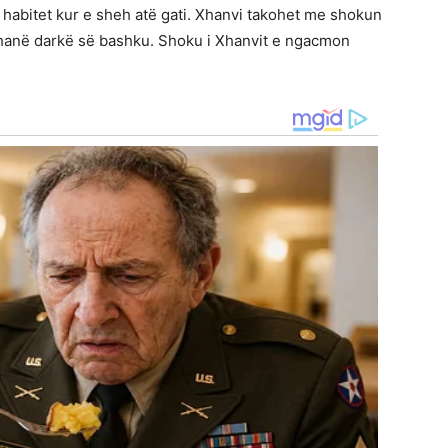
habitet kur e sheh atë gati. Xhanvi takohet me shokun
 hanë darkë së bashku. Shoku i Xhanvit e ngacmon