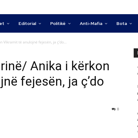
tet
Editorial
Politikë
Anti-Mafia
Bota
 Vikramit të anulojnë fejesën, ja ç’do...
inë/ Anika i kërkon
jnë fejesën, ja ç’do
0