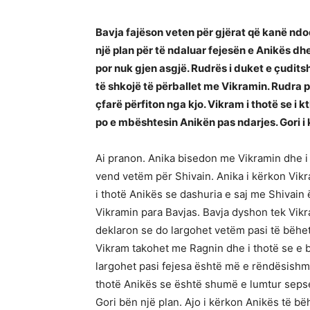
Bavja fajëson veten për gjërat që kanë ndo
një plan për të ndaluar fejesën e Anikës d
por nuk gjen asgjë. Rudrës i duket e çudi
të shkojë të përballet me Vikramin. Rudra 
çfarë përfiton nga kjo. Vikram i thotë se i k
po e mbështesin Anikën pas ndarjes. Gori i 
Ai pranon. Anika bisedon me Vikramin dhe i 
vend vetëm për Shivain. Anika i kërkon Vikr
i thotë Anikës se dashuria e saj me Shivain
Vikramin para Bavjas. Bavja dyshon tek Vikra
deklaron se do largohet vetëm pasi të bëhet
Vikram takohet me Ragnin dhe i thotë se e bë
largohet pasi fejesa është më e rëndësishme.
thotë Anikës se është shumë e lumtur sepse
Gori bën një plan. Ajo i kërkon Anikës të bë