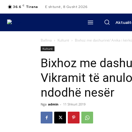
C
36.6
Tirana
E shtunë, 8 Gusht 2026
Aktuali
Ballina
Kulturë
Bixhoz me dashurinë/ Anika i kërkon
Kulturë
Bixhoz me dashur
Vikramit të anulo
ndodhë nesër
Nga
admin
-
11 Shkurt 2019