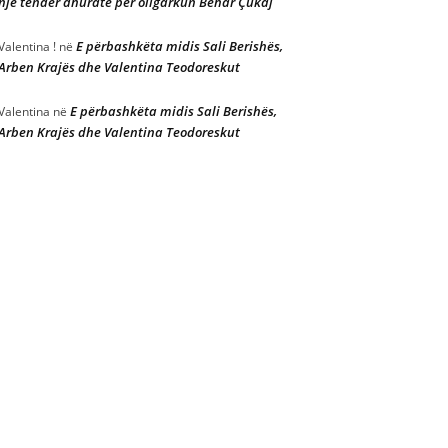
një tender dhuratë për oligarkun Behar Çukaj
E përbashkëta midis Sali Berishës,
Valentina !
në
Arben Krajës dhe Valentina Teodoreskut
E përbashkëta midis Sali Berishës,
Valentina
në
Arben Krajës dhe Valentina Teodoreskut