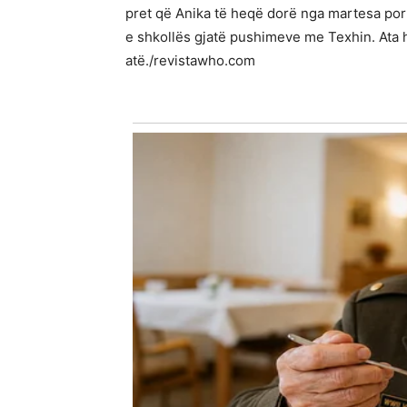
pret që Anika të heqë dorë nga martesa por 
e shkollës gjatë pushimeve me Texhin. Ata
atë./revistawho.com