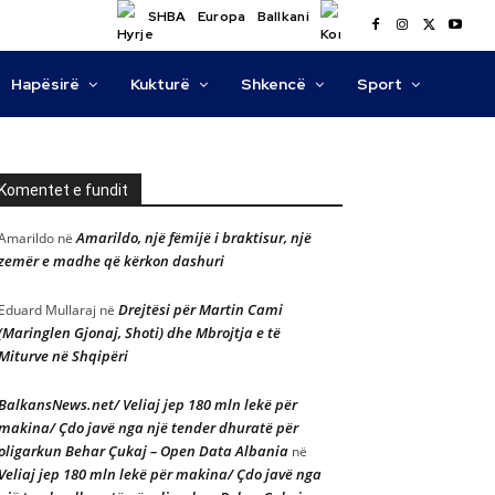
SHBA
Europa
Ballkani
Hapësirë
Kukturë
Shkencë
Sport
Komentet e fundit
Amarildo, një fëmijë i braktisur, një
Amarildo
në
zemër e madhe që kërkon dashuri
Drejtësi për Martin Cami
Eduard Mullaraj
në
(Maringlen Gjonaj, Shoti) dhe Mbrojtja e të
Miturve në Shqipëri
BalkansNews.net/ Veliaj jep 180 mln lekë për
makina/ Çdo javë nga një tender dhuratë për
oligarkun Behar Çukaj – Open Data Albania
në
Veliaj jep 180 mln lekë për makina/ Çdo javë nga