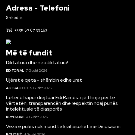
Adresa - Telefoni
Shkoder.
Tel.: +355 67 67 33 163
Më të fundit
Diktatura dhe neodiktatura!
EDITORIAL
7 Gusht 2026
Ujërat e qeta – shëmbin edhe urat
AKTUALITET
5 Gusht 2026
Letër e hapur drejtuar Edi Ramës: një thirrje për të
vërtetën, transparencën dhe respektin ndaj punës
intelektuale të diasporës
KRYESORE
4 Gusht 2026
Veza e pulës nuk mund të krahasohet me Dinosaurin
POLITIKË
4 Gusht 2026