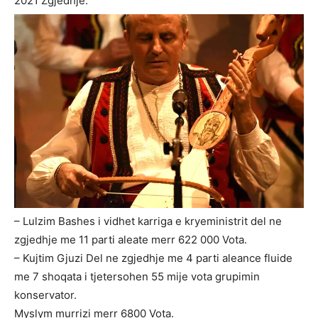
2021 Zgjedhje.
– Lulzim Bashes i vidhet karriga e kryeministrit del ne
zgjedhje me 11 parti aleate merr 622 000 Vota.
– Kujtim Gjuzi Del ne zgjedhje me 4 parti aleance fluide
me 7 shoqata i tjetersohen 55 mije vota grupimin
konservator.
Myslym murrizi merr 6800 Vota.