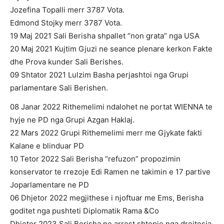
Jozefina Topalli merr 3787 Vota.
Edmond Stojky merr 3787 Vota.
19 Maj 2021 Sali Berisha shpallet “non grata” nga USA
20 Maj 2021 Kujtim Gjuzi ne seance plenare kerkon Fakte
dhe Prova kunder Sali Berishes.
09 Shtator 2021 Lulzim Basha perjashtoi nga Grupi
parlamentare Sali Berishen.
08 Janar 2022 Rithemelimi ndalohet ne portat WIENNA te
hyje ne PD nga Grupi Azgan Haklaj.
22 Mars 2022 Grupi Rithemelimi merr me Gjykate fakti
Kalane e blinduar PD
10 Tetor 2022 Sali Berisha “refuzon” propozimin
konservator te rrezoje Edi Ramen ne takimin e 17 partive
Joparlamentare ne PD
06 Dhjetor 2022 megjithese i njoftuar me Ems, Berisha
goditet nga pushteti Diplomatik Rama &Co
Dhjetor 2023 Sali Berisha ne arrest shtepie nga drejtesia