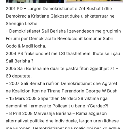
2001 PD – Largon Demokristianet e Zef Bushatit dhe
Demokracia Kristiane Gjakoset duke u shkaterruar ne
Shengjin Lezhe.
– Demokristianet Sali Berisha i zevendeson me grupimin
Forumi per Demokraci te Revolucionit komunar Sabri
Godo & MediHoxha.
2004 PS fraksionohet me LSI thashethemi thote se i çau
Sali Berisha ?
2005 Sali Berisha me duar te pastra fiton zgjedhjet 71 –
69 deputete.
– 2007 Sali Berisha riafron Demokristianet dhe Agraret
ne Koalicion fton ne Tirane Perandorin George W Bush.
– 15 Mars 2008 Shperthen Gerdeci 28 viktima nga
demontimi i armeve te Policanit u bene n’Gerdec?!
– 8 Prill 2008 Marveshja Berisha – Rama azgjeson
alternativat politike dhe individuale, largon uren lidhese
me Europen, Demokristianet nga koalicioni per Zgjedhje