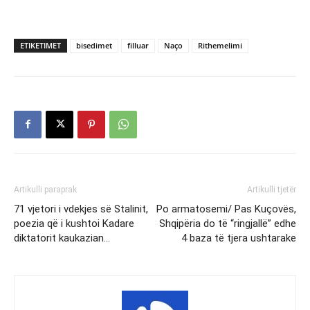
ETIKETIMET
bisedimet
filluar
Naço
Rithemelimi
Artikulli paraprak
Artikulli tjetër
71 vjetori i vdekjes së Stalinit,
Po armatosemi/ Pas Kuçovës,
poezia që i kushtoi Kadare
Shqipëria do të “ringjallë” edhe
diktatorit kaukazian…
4 baza të tjera ushtarake