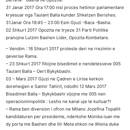
31 Janar 2017 Ora 17:00 nisi proces hetimor parlamentare
kryesuar nga Taulant Balla kunder Shkelzen Berishes.
31Janar Ora 19:45 – 23:00 Esm Gjuzi -Baca -Basha.
02 Shkurt 2017 Opozita ne tryeze 31 Parti Politike
pranojne Lulzim Bashen Lider, Opozita Kombetare.
– Vendim : 18 Shkurt 2017 proteste deri ne rrezimin e
qeverise Rama.
– 23 Shkurt 2017 fillojne bisedimet e nendetesveve 005
Taulant Balla – Oert Bykykbashi.
03 – Mars 2017 Gjuzi ne Çadren e Lirise kerkon
doreheqjen e Saimir Tahirit, ndodhi 12 Mars 2017
Bisedimet Balla – Bykykbashi vijojne me 005 nen
operacioninnpolitik : Lesho ne kanal uje te kulluar?!
– Rama ben diversion i ofron ne Milano Jozefina Topallit
kandidaturen per presidente, nderkohe Monika luan me
dy porta me Bashen dhe Ilir Meta shkon ne Wiena duke