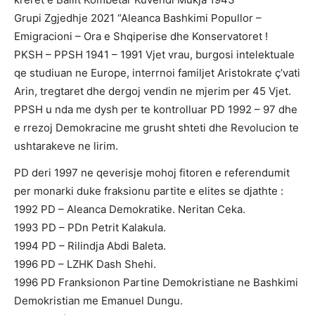
Grupi Zgjedhje 2021 “Aleanca Bashkimi Popullor –
Emigracioni – Ora e Shqiperise dhe Konservatoret !
PKSH – PPSH 1941 – 1991 Vjet vrau, burgosi intelektuale
qe studiuan ne Europe, interrnoi familjet Aristokrate ç’vati
Arin, tregtaret dhe dergoj vendin ne mjerim per 45 Vjet.
PPSH u nda me dysh per te kontrolluar PD 1992 – 97 dhe
e rrezoj Demokracine me grusht shteti dhe Revolucion te
ushtarakeve ne lirim.
PD deri 1997 ne qeverisje mohoj fitoren e referendumit
per monarki duke fraksionu partite e elites se djathte :
1992 PD – Aleanca Demokratike. Neritan Ceka.
1993 PD – PDn Petrit Kalakula.
1994 PD – Rilindja Abdi Baleta.
1996 PD – LZHK Dash Shehi.
1996 PD Franksionon Partine Demokristiane ne Bashkimi
Demokristian me Emanuel Dungu.