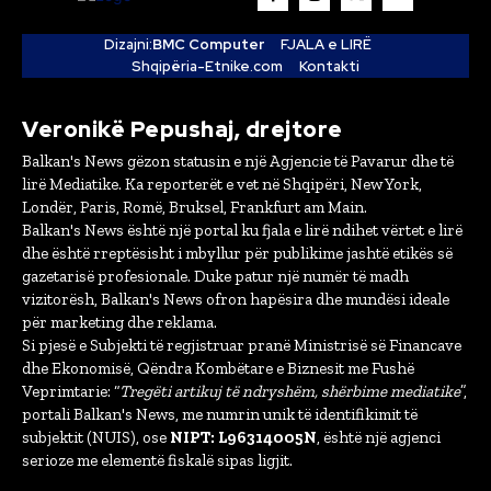
Dizajni:
BMC Computer
FJALA e LIRË
Shqipëria-Etnike.com
Kontakti
Veronikë Pepushaj, drejtore
Balkan's News gëzon statusin e një Agjencie të Pavarur dhe të
lirë Mediatike. Ka reporterët e vet në Shqipëri, New York,
Londër, Paris, Romë, Bruksel, Frankfurt am Main.
Balkan's News është një portal ku fjala e lirë ndihet vërtet e lirë
dhe është rreptësisht i mbyllur për publikime jashtë etikës së
gazetarisë profesionale. Duke patur një numër të madh
vizitorësh, Balkan's News ofron hapësira dhe mundësi ideale
për marketing dhe reklama.
Si pjesë e Subjekti të regjistruar pranë Ministrisë së Financave
dhe Ekonomisë, Qëndra Kombëtare e Biznesit me Fushë
Veprimtarie: “
Tregëti artikuj të ndryshëm, shërbime mediatike
”,
portali Balkan's News, me numrin unik të identifikimit të
subjektit (NUIS), ose
NIPT: L96314005N
, është një agjenci
serioze me elementë fiskalë sipas ligjit.