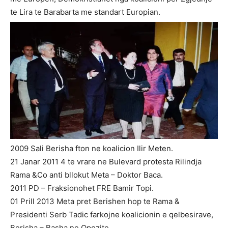
te Lira te Barabarta me standart Europian.
2009 Sali Berisha fton ne koalicion Ilir Meten.
21 Janar 2011 4 te vrare ne Bulevard protesta Rilindja
Rama &Co anti bllokut Meta – Doktor Baca.
2011 PD – Fraksionohet FRE Bamir Topi.
01 Prill 2013 Meta pret Berishen hop te Rama &
Presidenti Serb Tadic farkojne koalicionin e qelbesirave,
Berisha – Basha ne Opozite.