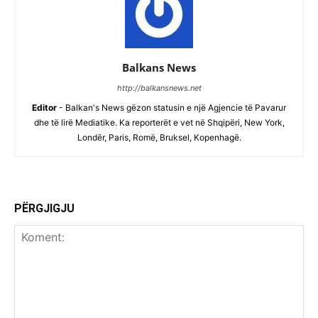
Balkans News
http://balkansnews.net
Editor
- Balkan's News gëzon statusin e një Agjencie të Pavarur
dhe të lirë Mediatike. Ka reporterët e vet në Shqipëri, New York,
Londër, Paris, Romë, Bruksel, Kopenhagë.
PËRGJIGJU