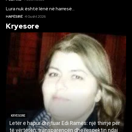
Lura nuk është lënë në harresë…
HAPËSIRË
4 Gusht 2026
Kryesore
KRYESORE
A u konfiskua “BES’SA”? Kur një projekt qytetar
N
kujtese dhe rezilience rishfaqet në komunikimin
ë