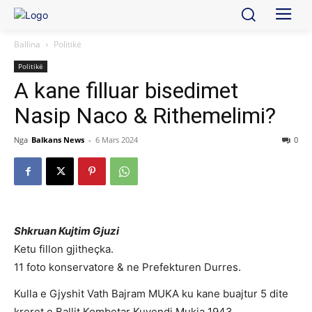
Ballina
Politikë
Politikë
A kane filluar bisedimet
Nasip Naco & Rithemelimi?
Nga
Balkans News
-
6 Mars 2024
0
Shkruan Kujtim Gjuzi
Ketu fillon gjitheçka.
11 foto konservatore & ne Prefekturen Durres.
Kulla e Gjyshit Vath Bajram MUKA ku kane buajtur 5 dite
kreret e Ballit Kombetar Kuvendi Mukja 1943