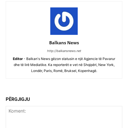
Balkans News
http://balkansnews.net
Editor
- Balkan's News gëzon statusin e një Agjencie të Pavarur
dhe të lirë Mediatike. Ka reporterët e vet në Shqipëri, New York,
Londër, Paris, Romë, Bruksel, Kopenhagë.
PËRGJIGJU