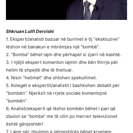
Shkruan Lutfi Dervishi
1. Eksperti/analisti bazuar në burimet e tij “ekskluzive”
lëshon në banakun e mbrëmjes një “bombë”.
2. “Bomba” bëhet lajm dhe përhapet si zjarri në kashtë.
3. I njëjti ekspert komenton lajmin dhe bën thirrje për
hetim të shpejtë dhe të thelluar.
4. Nisin “hetimet” dhe shtohen spekullimet.
5. Kolegët e ekspertit/analistit i bashkohen debatit për
“bombën”. Njerëzit në rrjete sociale komentojnë
“bombën”.
6. Analisti/eksperti që lëshoi bombën bëhet i pari që
zbulon se “bomba” me të cilin po merren televizionet
është gënjeshtër!
7. Lajmi për zbulimin e gënjeshtrës bëhet kryelajm.