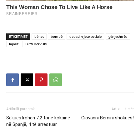
ETIKETIMET
bëhet
bombë
debati rrjete sociale
gënjeshtrës
lajmit
Lutfi Dervishi
Artikulli paraprak
Artikulli tjetër
Sekuestrohen 7,2 tonë kokainë
Giovanni Bernini shokues!
në Spanjë, 4 të arrestuar