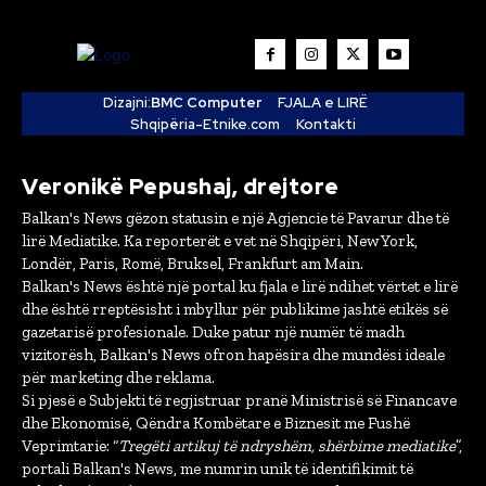
Dizajni:
BMC Computer
FJALA e LIRË
Shqipëria-Etnike.com
Kontakti
Veronikë Pepushaj, drejtore
Balkan's News gëzon statusin e një Agjencie të Pavarur dhe të
lirë Mediatike. Ka reporterët e vet në Shqipëri, New York,
Londër, Paris, Romë, Bruksel, Frankfurt am Main.
Balkan's News është një portal ku fjala e lirë ndihet vërtet e lirë
dhe është rreptësisht i mbyllur për publikime jashtë etikës së
gazetarisë profesionale. Duke patur një numër të madh
vizitorësh, Balkan's News ofron hapësira dhe mundësi ideale
për marketing dhe reklama.
Si pjesë e Subjekti të regjistruar pranë Ministrisë së Financave
dhe Ekonomisë, Qëndra Kombëtare e Biznesit me Fushë
Veprimtarie: “
Tregëti artikuj të ndryshëm, shërbime mediatike
”,
portali Balkan's News, me numrin unik të identifikimit të