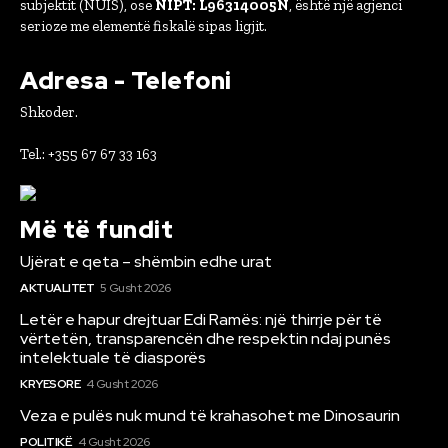
subjektit (NUIS), ose
NIPT: L96314005N
, është një agjenci
serioze me elementë fiskalë sipas ligjit.
Adresa - Telefoni
Shkoder.
Tel.: +355 67 67 33 163
Më të fundit
Ujërat e qeta – shëmbin edhe urat
AKTUALITET
5 Gusht 2026
Letër e hapur drejtuar Edi Ramës: një thirrje për të
vërtetën, transparencën dhe respektin ndaj punës
intelektuale të diasporës
KRYESORE
4 Gusht 2026
Veza e pulës nuk mund të krahasohet me Dinosaurin
POLITIKË
4 Gusht 2026