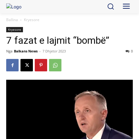
Ballina
Kryesore
Kryesore
7 fazat e lajmit “bombë”
Nga
Balkans News
-
7 Dhjetor 2023
0