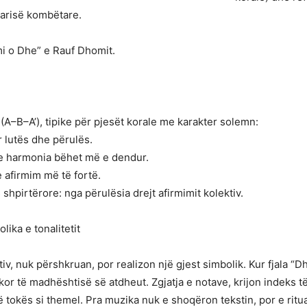
narisë kombëtare.
mi o Dhe” e Rauf Dhomit.
A–B–A’), tipike për pjesët korale me karakter solemn:
 lutës dhe përulës.
dhe harmonia bëhet më e dendur.
 afirmim më të fortë.
 shpirtërore: nga përulësia drejt afirmimit kolektiv.
ika e tonalitetit
iv, nuk përshkruan, por realizon një gjest simbolik. Kur fjala “D
or të madhështisë së atdheut. Zgjatja e notave, krijon indeks t
 të tokës si themel. Pra muzika nuk e shoqëron tekstin, por e rit