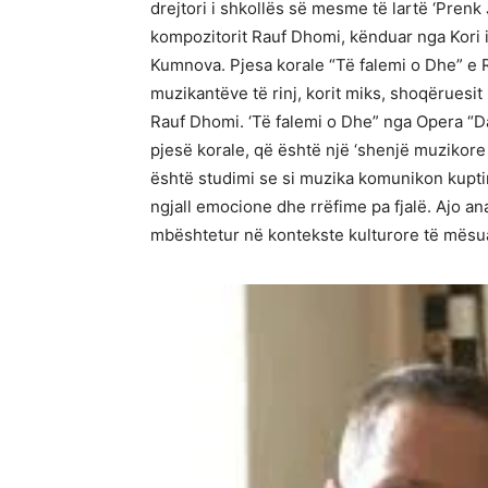
drejtori i shkollës së mesme të lartë ‘Prenk 
kompozitorit Rauf Dhomi, kënduar nga Kori 
Kumnova. Pjesa korale “Të falemi o Dhe” e R
muzikantëve të rinj, korit miks, shoqëruesi
Rauf Dhomi. ‘Të falemi o Dhe” nga Opera “Da
pjesë korale, që është një ‘shenjë muzikore
është studimi se si muzika komunikon kuptim
ngjall emocione dhe rrëfime pa fjalë. Ajo a
mbështetur në kontekste kulturore të mësuar