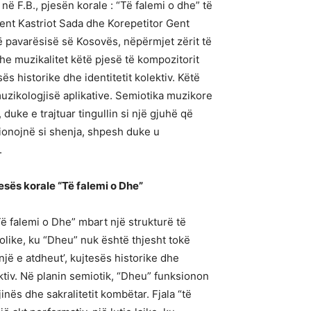
 në F.B., pjesën korale : “Të falemi o dhe” të
ent Kastriot Sada dhe Korepetitor Gent
ë pavarësisë së Kosovës, nëpërmjet zërit të
he muzikalitet këtë pjesë të kompozitorit
 historike dhe identitetit kolektiv. Këtë
muzikologjisë aplikative. Semiotika muzikore
ke e trajtuar tingullin si një gjuhë që
sionojnë si shenja, shpesh duke u
.
esës korale “Të falemi o Dhe”
Të falemi o Dhe” mbart një strukturë të
like, ku “Dheu” nuk është thjesht tokë
enjë e atdheut’, kujtesës historike dhe
ektiv. Në planin semiotik, “Dheu” funksionon
gjinës dhe sakralitetit kombëtar. Fjala “të