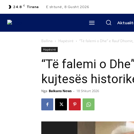
C
24.8
Tirana
E shtunë, 8 Gusht 2026
Aktuali
Ballina
Hapësirë
“Të falemi o Dhe” e Rauf Dhomit, 
Hapësirë
“Të falemi o Dhe
kujtesës historik
Nga
Balkans News
-
18 Shkurt 2026