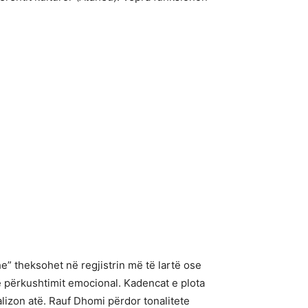
he” theksohet në regjistrin më të lartë ose
ë përkushtimit emocional. Kadencat e plota
ualizon atë. Rauf Dhomi përdor tonalitete