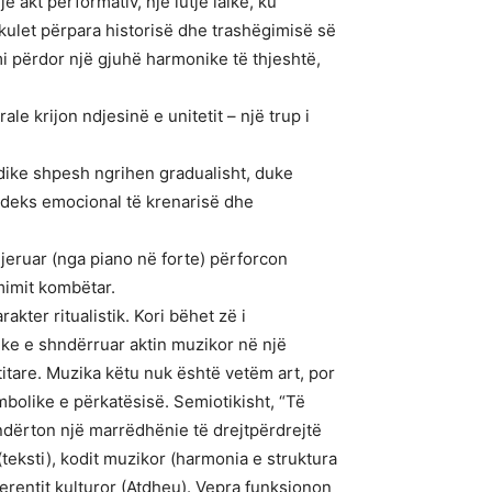
jë akt performativ, një lutje laike, ku
kulet përpara historisë dhe trashëgimisë së
i përdor një gjuhë harmonike të thjeshtë,
le krijon ndjesinë e unitetit – një trup i
.
dike shpesh ngrihen gradualisht, duke
ndeks emocional të krenarisë dhe
jeruar (nga piano në forte) përforcon
mimit kombëtar.
rakter ritualistik. Kori bëhet zë i
uke e shndërruar aktin muzikor në një
itare. Muzika këtu nuk është vetëm art, por
mbolike e përkatësisë. Semiotikisht, “Të
ndërton një marrëdhënie të drejtpërdrejtë
teksti), kodit muzikor (harmonia e struktura
ferentit kulturor (Atdheu). Vepra funksionon