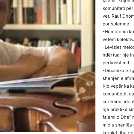
falemi” krijon n
komuniteti për
vet. Rauf Dhom
por solemne.
-Homofonia kora
vetëm kolektiv
-Lëvizjet melo
ndërtuar një i
përkushtimit.
-Dinamika e zg
shenjën e afir
Kjo vepër ka ka
komunitetit, d
ceremoni ident
një praktikë si
falemi o Dhe” 
midis shenjës (
korale) dhe re