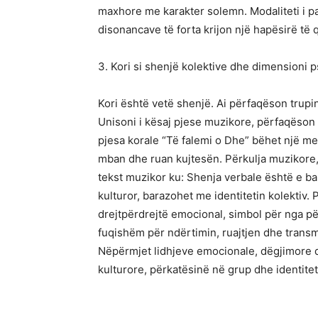
maxhore me karakter solemn. Modaliteti i pa
disonancave të forta krijon një hapësirë të qe
3. Kori si shenjë kolektive dhe dimensioni 
Kori është vetë shenjë. Ai përfaqëson trupi
Unisoni i kësaj pjese muzikore, përfaqëson 
pjesa korale “Të falemi o Dhe” bëhet një met
mban dhe ruan kujtesën. Përkulja muzikore, 
tekst muzikor ku: Shenja verbale është e b
kulturor, barazohet me identitetin kolektiv.
drejtpërdrejtë emocional, simbol për nga për
fuqishëm për ndërtimin, ruajtjen dhe transm
Nëpërmjet lidhjeve emocionale, dëgjimore dh
kulturore, përkatësinë në grup dhe identite