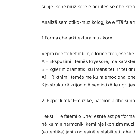
si një ikonë muzikore e përulësisë dhe kre
Analizë semiotiko-muzikologjike e “Të fale
1.Forma dhe arkitektura muzikore
Vepra ndërtohet mbi një formë trepjeseshe (
A – Ekspozimi i temës kryesore, me karakter
B – Zgjerim dramatik, ku intensiteti rritet 
A1 – Rikthim i temës me kulm emocional dhe
Kjo strukturë krijon një semiotikë të ngritjes
2. Raporti tekst–muzikë, harmonia dhe simbol
Teksti “Të falemi o Dhe” është akt performat
në kulmin harmonik, kemi një ikonizim muzik
(autentike) japin ndjesinë e stabilitetit dhe