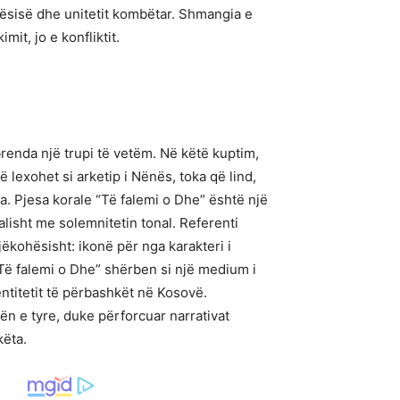
tësisë dhe unitetit kombëtar. Shmangia e
it, jo e konfliktit.
renda një trupi të vetëm. Në këtë kuptim,
 lexohet si arketip i Nënës, toka që lind,
a. Pjesa korale “Të falemi o Dhe” është një
isht me solemnitetin tonal. Referenti
jëkohësisht: ikonë për nga karakteri i
“Të falemi o Dhe” shërben si një medium i
ntitetit të përbashkët në Kosovë.
ën e tyre, duke përforcuar narrativat
këta.