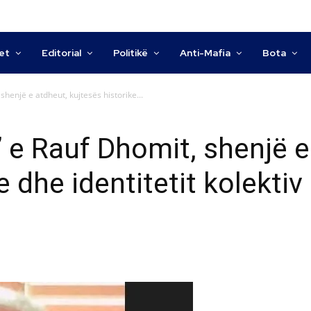
tet
Editorial
Politikë
Anti-Mafia
Bota
shenjë e atdheut, kujtesës historike...
” e Rauf Dhomit, shenjë e
e dhe identitetit kolektiv