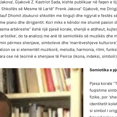
Jakova’, Gjakovë Z. Kastriot Sada, kishte publikuar në faqen e tij
i Shkollës së Mesme të Lartë” Prenk Jakova” Gjakovë, me Dirigj
auf Dhomit zbukuroi shkollën me tingujt dhe ngjyrat e festës s
t me piano dhe dirigjentit. Kori miks e këndoi me shumë pasion d
sma arbëreshe” ëshë një pjesë korale, shenjë e atdheut, kujtesës
 artistike’, do ta analizoj me anë të semiotikës së muzikës dhe 
in përmes shenjave, simboleve dhe ‘marrëveshjeve kulturore’, du
nalizon se si elementët muzikorë, melodia, harmonia, ritmi, funk
a ose në teorinë e shenjave të Peirce (ikona, indeksi, simboli)
Semiotika e pj
Pjesa korale “
fuqishme simbo
fizike, por ‘sh
identitetit kol
si simbol i ori