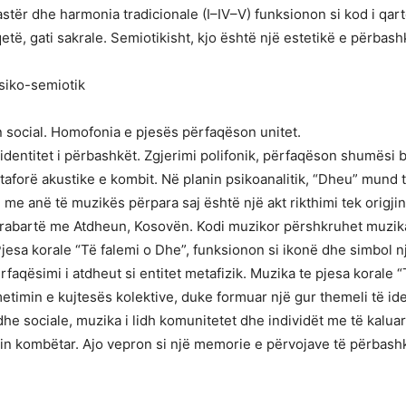
stër dhe harmonia tradicionale (I–IV–V) funksionon si kod i qar
të, gati sakrale. Semiotikisht, kjo është një estetikë e përbashkim
psiko-semiotik
n social. Homofonia e pjesës përfaqëson unitet.
identitet i përbashkët. Zgjerimi polifonik, përfaqëson shumësi b
aforë akustike e kombit. Në planin psikoanalitik, “Dheu” mund të
me anë të muzikës përpara saj është një akt rikthimi tek origjin
arabartë me Atdheun, Kosovën. Kodi muzikor përshkruhet muzikal
 Pjesa korale “Të falemi o Dhe”, funksionon si ikonë dhe simbol n
faqësimi i atdheut si entitet metafizik. Muzika te pjesa korale 
etimin e kujtesës kolektive, duke formuar një gur themeli të ide
e sociale, muzika i lidh komunitetet dhe individët me të kaluar
tin kombëtar. Ajo vepron si një memorie e përvojave të përbash