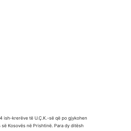
ë 4 ish-krerëve të U.Ç.K.-së që po gjykohen
 së Kosovës në Prishtinë. Para dy ditësh