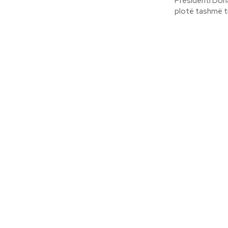
Presidenti Dona
plotë tashmë tre