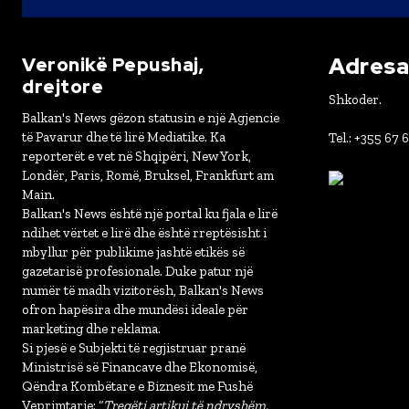
Adresa 
Veronikë Pepushaj,
drejtore
Shkoder.
Balkan's News gëzon statusin e një Agjencie
të Pavarur dhe të lirë Mediatike. Ka
Tel.: +355 67 
reporterët e vet në Shqipëri, New York,
Londër, Paris, Romë, Bruksel, Frankfurt am
Main.
Balkan's News është një portal ku fjala e lirë
ndihet vërtet e lirë dhe është rreptësisht i
mbyllur për publikime jashtë etikës së
gazetarisë profesionale. Duke patur një
numër të madh vizitorësh, Balkan's News
ofron hapësira dhe mundësi ideale për
marketing dhe reklama.
Si pjesë e Subjekti të regjistruar pranë
Ministrisë së Financave dhe Ekonomisë,
Qëndra Kombëtare e Biznesit me Fushë
Veprimtarie: “
Tregëti artikuj të ndryshëm,