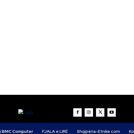
i:
BMC Computer
FJALA e LIRË
Shqipëria-Etnike.com
Ko