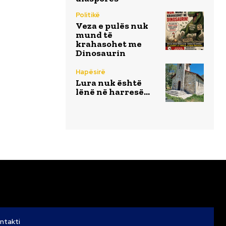
Politikë
Veza e pulës nuk
mund të
krahasohet me
Dinosaurin
Hapësirë
Lura nuk është
lënë në harresë…
ntakti