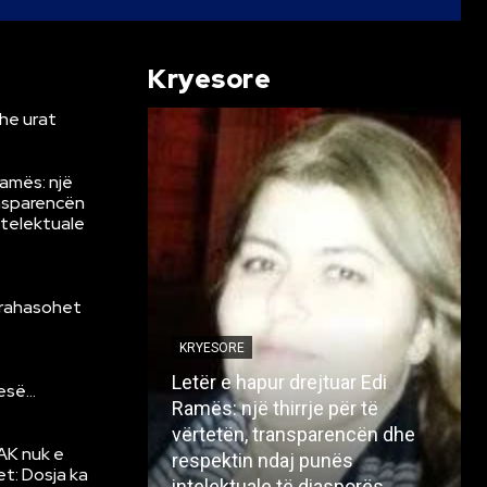
Kryesore
he urat
Ramës: një
ansparencën
ntelektuale
krahasohet
KRYESORE
Letër e hapur drejtuar Edi
resë…
Ramës: një thirrje për të
vërtetën, transparencën dhe
AK nuk e
respektin ndaj punës
et: Dosja ka
intelektuale të diasporës