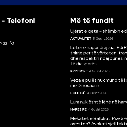
- Telefoni
Më të fundit
Ujërat e qeta – shëmbin ed
AKTUALITET
5 Gusht 2026
67 33 163
Letër e hapur drejtuar Edi 
thirrje për të vërtetën, tr
dhe respektin ndaj punës i
të diasporës
KRYESORE
4 Gusht 2026
Veza e pulës nuk mund të 
me Dinosaurin
POLITIKË
4 Gusht 2026
Lura nuk është lënë në har
HAPËSIRË
4 Gusht 2026
Mëkatet e Ballukut: Pse SP
arreston? Avokati sjell fakt