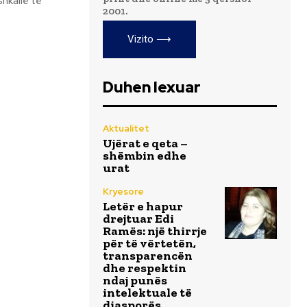
hkallë të
2001.
Vizito ⟶
Duhen lexuar
Aktualitet
Ujërat e qeta –
shëmbin edhe
urat
Kryesore
Letër e hapur
drejtuar Edi
Ramës: një thirrje
për të vërtetën,
transparencën
dhe respektin
ndaj punës
intelektuale të
diasporës