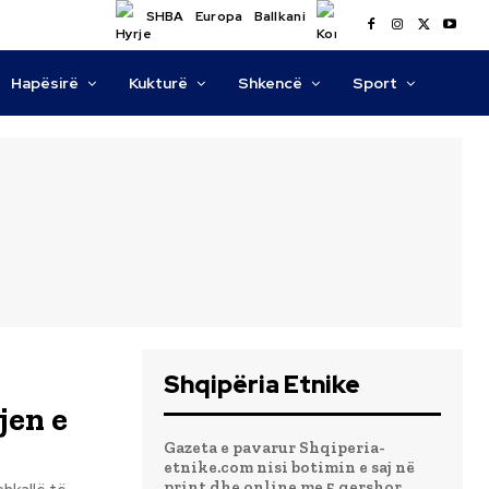
SHBA
Europa
Ballkani
Hapësirë
Kukturë
Shkencë
Sport
Shqipëria Etnike
jen e
Gazeta e pavarur Shqiperia-
etnike.com nisi botimin e saj në
print dhe online me 5 qershor