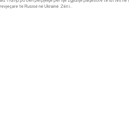
ld Trump po bën përpjekje për një zgjidhje paqësore të luftës në s
vjeçare të Rusisë në Ukrainë. Zëri i...