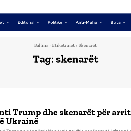
tet
Editorial
Politikë
Anti-Mafia
Bota
Ballina
Etiketimet
Skenarët
Tag:
skenarët
nti Trump dhe skenarët për arrit
ë Ukrainë