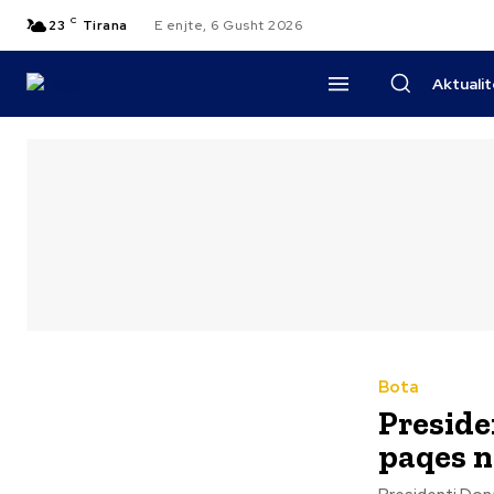
C
23
Tirana
E enjte, 6 Gusht 2026
Aktuali
Bota
Preside
paqes n