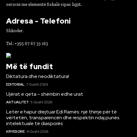
serioze me elementë fiskalë sipas ligjit.
Adresa - Telefoni
Shkoder.
Tel.: +355 67 67 33 163
Më të fundit
Diktatura dhe neodiktatura!
EDITORIAL
7 Gusht 2026
Ujërat e qeta – shëmbin edhe urat
AKTUALITET
5 Gusht 2026
Letër e hapur drejtuar Edi Ramës: një thirrje për të
vërtetën, transparencën dhe respektin ndaj punës
intelektuale të diasporës
KRYESORE
4 Gusht 2026