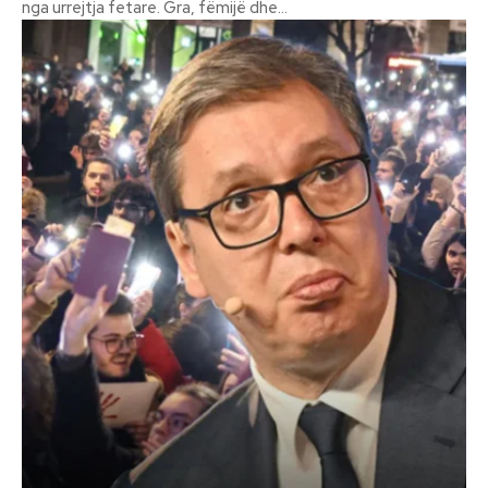
nga urrejtja fetare. Gra, fëmijë dhe...