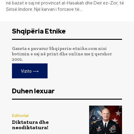
në bazat e saj në provincat al-Hasakah dhe Deir ez-Zor, të
Sirisë lindore. Një karvan i forcave të...
Shqipëria Etnike
Gazeta e pavarur Shqiperia-etnike.com nisi
botimin e saj në print dhe online me 5 qershor
2001.
Vizito ⟶
Duhen lexuar
Editorial
Diktatura dhe
neodiktatura!