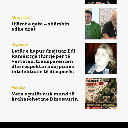
Aktualitet
Ujërat e qeta – shëmbin
edhe urat
Kryesore
Letër e hapur drejtuar Edi
Ramës: një thirrje për të
vërtetën, transparencën
dhe respektin ndaj punës
intelektuale të diasporës
Politikë
Veza e pulës nuk mund të
krahasohet me Dinosaurin