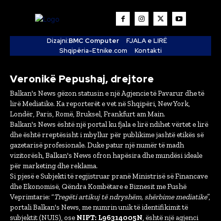
Dizajni:
BMC Computer
FJALA e LIRË
Shqipëria-Etnike.com
Kontakti
Veronikë Pepushaj, drejtore
Balkan's News gëzon statusin e një Agjencie të Pavarur dhe të
lirë Mediatike. Ka reporterët e vet në Shqipëri, New York,
Londër, Paris, Romë, Bruksel, Frankfurt am Main.
Balkan's News është një portal ku fjala e lirë ndihet vërtet e lirë
dhe është rreptësisht i mbyllur për publikime jashtë etikës së
gazetarisë profesionale. Duke patur një numër të madh
vizitorësh, Balkan's News ofron hapësira dhe mundësi ideale
për marketing dhe reklama.
Si pjesë e Subjekti të regjistruar pranë Ministrisë së Financave
dhe Ekonomisë, Qëndra Kombëtare e Biznesit me Fushë
Veprimtarie: “
Tregëti artikuj të ndryshëm, shërbime mediatike
”,
portali Balkan's News, me numrin unik të identifikimit të
subjektit (NUIS), ose
NIPT: L96314005N
, është një agjenci