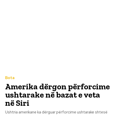
Bota
Amerika dërgon përforcime
ushtarake në bazat e veta
në Siri
Ushtria amerikane ka dërguar përforcime ushtarake shtesë