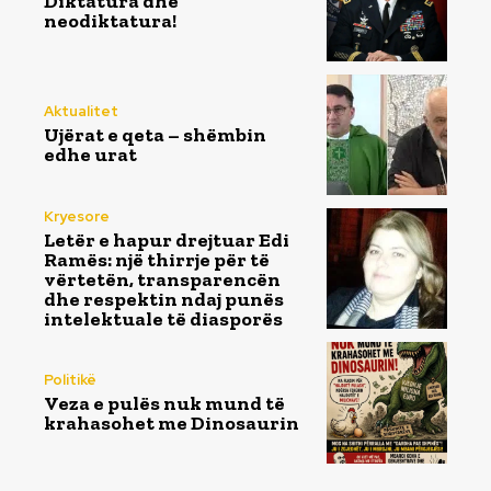
Diktatura dhe
neodiktatura!
Aktualitet
Ujërat e qeta – shëmbin
edhe urat
Kryesore
Letër e hapur drejtuar Edi
Ramës: një thirrje për të
vërtetën, transparencën
dhe respektin ndaj punës
intelektuale të diasporës
Politikë
Veza e pulës nuk mund të
krahasohet me Dinosaurin