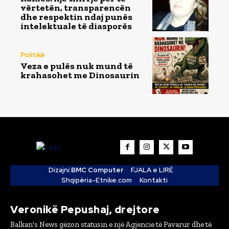
vërtetën, transparencën
dhe respektin ndaj punës
intelektuale të diasporës
Politikë
Veza e pulës nuk mund të
krahasohet me Dinosaurin
Dizajni:
BMC Computer
FJALA e LIRË
Shqipëria-Etnike.com
Kontakti
Veronikë Pepushaj, drejtore
Balkan's News gëzon statusin e një Agjencie të Pavarur dhe të