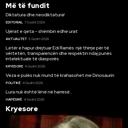
Më të fundit
Diktatura dhe neodiktatura!
EDITORIAL
7 Gusht 2026
Ujërat e qeta – shëmbin edhe urat
AKTUALITET
5 Gusht 2026
Letër e hapur drejtuar Edi Ramës: një thirrje për të
vërtetën, transparencën dhe respektin ndaj punës
intelektuale të diasporës
KRYESORE
4 Gusht 2026
Veza e pulës nuk mund të krahasohet me Dinosaurin
POLITIKË
4 Gusht 2026
Lura nuk është lënë në harresë…
HAPËSIRË
4 Gusht 2026
Kryesore