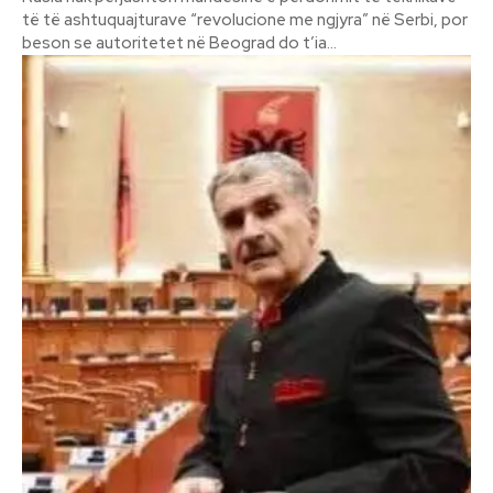
të të ashtuquajturave “revolucione me ngjyra” në Serbi, por
beson se autoritetet në Beograd do t’ia...