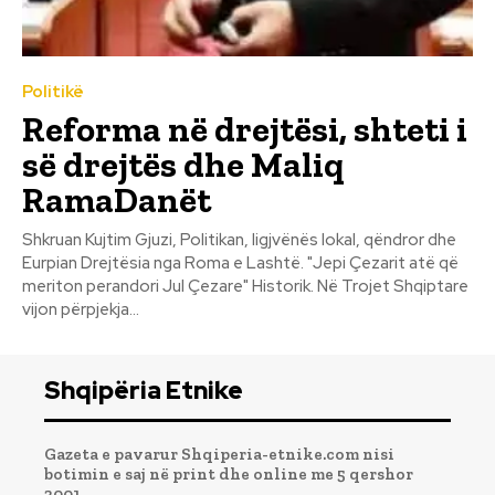
Politikë
Reforma në drejtësi, shteti i
së drejtës dhe Maliq
RamaDanët
Shkruan Kujtim Gjuzi, Politikan, ligjvënës lokal, qëndror dhe
Eurpian Drejtësia nga Roma e Lashtë. "Jepi Çezarit atë që
meriton perandori Jul Çezare" Historik. Në Trojet Shqiptare
vijon përpjekja...
Shqipëria Etnike
Gazeta e pavarur Shqiperia-etnike.com nisi
botimin e saj në print dhe online me 5 qershor
2001.