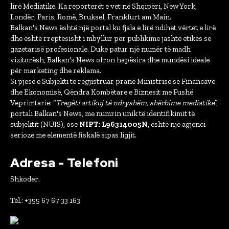
lirë Mediatike. Ka reporterët e vet në Shqipëri, New York,
Londër, Paris, Romë, Bruksel, Frankfurt am Main.
Balkan's News është një portal ku fjala e lirë ndihet vërtet e lirë
dhe është rreptësisht i mbyllur për publikime jashtë etikës së
gazetarisë profesionale. Duke patur një numër të madh
vizitorësh, Balkan's News ofron hapësira dhe mundësi ideale
për marketing dhe reklama.
Si pjesë e Subjekti të regjistruar pranë Ministrisë së Financave
dhe Ekonomisë, Qëndra Kombëtare e Biznesit me Fushë
Veprimtarie: “
Tregëti artikuj të ndryshëm, shërbime mediatike
”,
portali Balkan's News, me numrin unik të identifikimit të
subjektit (NUIS), ose
NIPT: L96314005N
, është një agjenci
serioze me elementë fiskalë sipas ligjit.
Adresa - Telefoni
Shkoder.
Tel.: +355 67 67 33 163