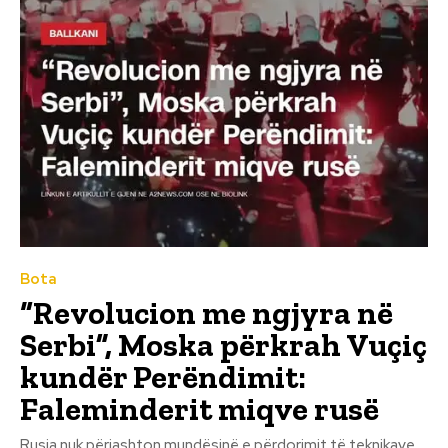
Bota
“Revolucion me ngjyra në
Serbi”, Moska përkrah Vuçiç
kundër Perëndimit:
Faleminderit miqve rusë
Rusia nuk përjashton mundësinë e përdorimit të teknikave