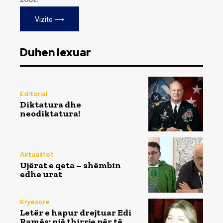
Vizito ⟶
Duhen lexuar
Editorial
Diktatura dhe
neodiktatura!
Aktualitet
Ujërat e qeta – shëmbin
edhe urat
Kryesore
Letër e hapur drejtuar Edi
Ramës: një thirrje për të