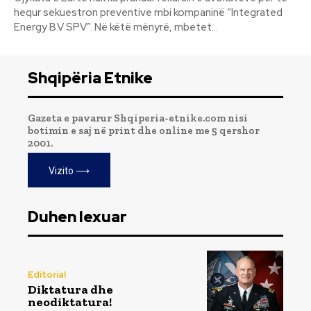
hequr sekuestron preventive mbi kompaninë “Integrated
Energy B.V SPV”. Në këtë mënyrë, mbetet...
Shqipëria Etnike
Gazeta e pavarur Shqiperia-etnike.com nisi
botimin e saj në print dhe online me 5 qershor
2001.
Vizito ⟶
Duhen lexuar
Editorial
Diktatura dhe
neodiktatura!