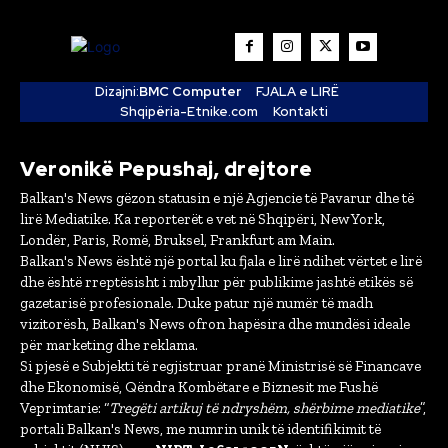
Dizajni:
BMC Computer
FJALA e LIRË
Shqipëria-Etnike.com
Kontakti
Veronikë Pepushaj, drejtore
Balkan's News gëzon statusin e një Agjencie të Pavarur dhe të
lirë Mediatike. Ka reporterët e vet në Shqipëri, New York,
Londër, Paris, Romë, Bruksel, Frankfurt am Main.
Balkan's News është një portal ku fjala e lirë ndihet vërtet e lirë
dhe është rreptësisht i mbyllur për publikime jashtë etikës së
gazetarisë profesionale. Duke patur një numër të madh
vizitorësh, Balkan's News ofron hapësira dhe mundësi ideale
për marketing dhe reklama.
Si pjesë e Subjekti të regjistruar pranë Ministrisë së Financave
dhe Ekonomisë, Qëndra Kombëtare e Biznesit me Fushë
Veprimtarie: “
Tregëti artikuj të ndryshëm, shërbime mediatike
”,
portali Balkan's News, me numrin unik të identifikimit të