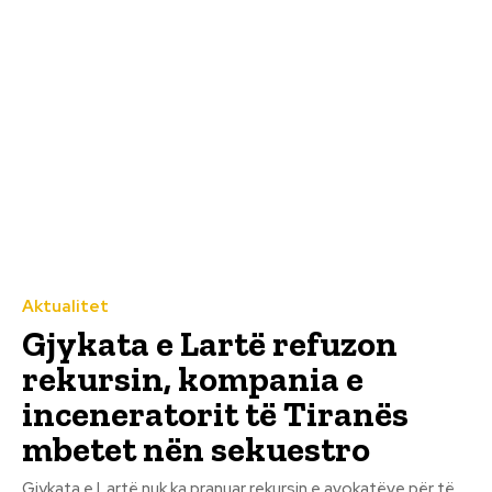
Aktualitet
Gjykata e Lartë refuzon
rekursin, kompania e
inceneratorit të Tiranës
mbetet nën sekuestro
Gjykata e Lartë nuk ka pranuar rekursin e avokatëve për të