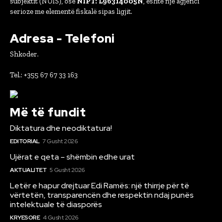
subjektit (NUIS), ose
NIPT: L96314005N
, është një agjenci
serioze me elementë fiskalë sipas ligjit.
Adresa - Telefoni
Shkoder.
Tel.: +355 67 67 33 163
Më të fundit
Diktatura dhe neodiktatura!
EDITORIAL
7 Gusht 2026
Ujërat e qeta – shëmbin edhe urat
AKTUALITET
5 Gusht 2026
Letër e hapur drejtuar Edi Ramës: një thirrje për të
vërtetën, transparencën dhe respektin ndaj punës
intelektuale të diasporës
KRYESORE
4 Gusht 2026