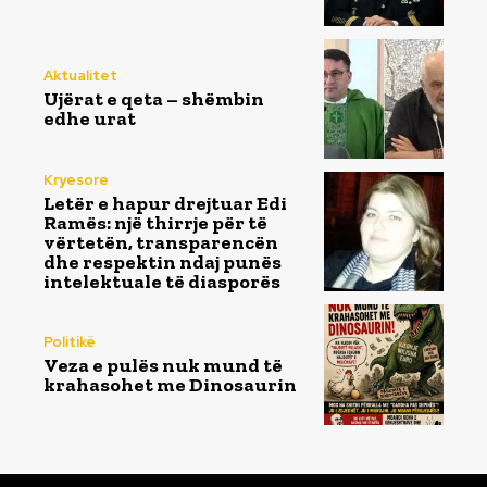
Aktualitet
Ujërat e qeta – shëmbin
edhe urat
Kryesore
Letër e hapur drejtuar Edi
Ramës: një thirrje për të
vërtetën, transparencën
dhe respektin ndaj punës
intelektuale të diasporës
Politikë
Veza e pulës nuk mund të
krahasohet me Dinosaurin