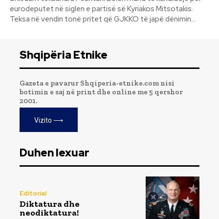
eurodeputet në siglen e partisë së Kyriakos Mitsotakis.
Teksa në vendin tonë pritet që GJKKO të japë dënimin...
Shqipëria Etnike
Gazeta e pavarur Shqiperia-etnike.com nisi
botimin e saj në print dhe online me 5 qershor
2001.
Vizito ⟶
Duhen lexuar
Editorial
Diktatura dhe
neodiktatura!