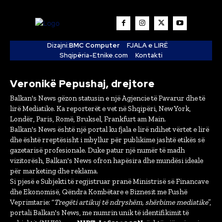
Dizajni:
BMC Computer
FJALA e LIRË
Shqipëria-Etnike.com
Kontakti
Veronikë Pepushaj, drejtore
Balkan's News gëzon statusin e një Agjencie të Pavarur dhe të
lirë Mediatike. Ka reporterët e vet në Shqipëri, New York,
Londër, Paris, Romë, Bruksel, Frankfurt am Main.
Balkan's News është një portal ku fjala e lirë ndihet vërtet e lirë
dhe është rreptësisht i mbyllur për publikime jashtë etikës së
gazetarisë profesionale. Duke patur një numër të madh
vizitorësh, Balkan's News ofron hapësira dhe mundësi ideale
për marketing dhe reklama.
Si pjesë e Subjekti të regjistruar pranë Ministrisë së Financave
dhe Ekonomisë, Qëndra Kombëtare e Biznesit me Fushë
Veprimtarie: “
Tregëti artikuj të ndryshëm, shërbime mediatike
”,
portali Balkan's News, me numrin unik të identifikimit të