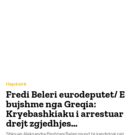
Hapësirë
Fredi Beleri eurodeputet/ E
bujshme nga Greqia:
Kryebashkiaku i arrestuar
drejt zgjedhjes…
Shkruan Aleksandra Peshtani Beleri mund të kandidojë për