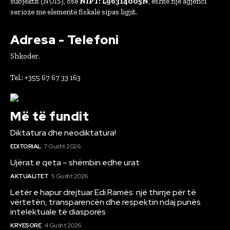
subjektit (NUIS), ose
NIPT: L96314005N
, është një agjenci
serioze me elementë fiskalë sipas ligjit.
Adresa - Telefoni
Shkoder.
Tel.: +355 67 67 33 163
Më të fundit
Diktatura dhe neodiktatura!
EDITORIAL
7 Gusht 2026
Ujërat e qeta – shëmbin edhe urat
AKTUALITET
5 Gusht 2026
Letër e hapur drejtuar Edi Ramës: një thirrje për të
vërtetën, transparencën dhe respektin ndaj punës
intelektuale të diasporës
KRYESORE
4 Gusht 2026