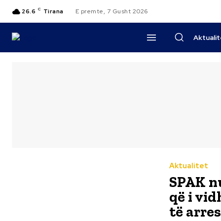
C
26.6
Tirana
E premte, 7 Gusht 2026
Aktuali
Aktualitet
SPAK nu
që i vi
të arre