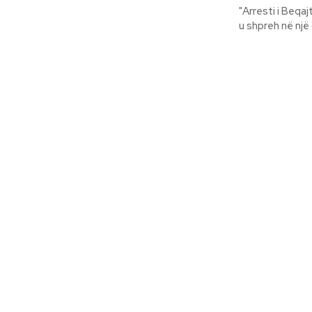
"Arresti i Beqa
u shpreh në një 