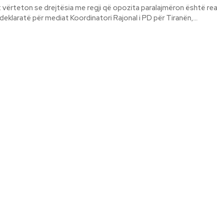
jt vërteton se drejtësia me regji që opozita paralajmëron është rea
deklaratë për mediat Koordinatori Rajonal i PD për Tiranën,...