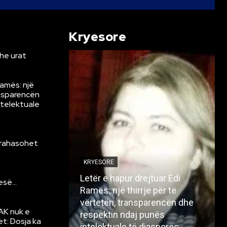
Kryesore
he urat
Ramës: një
ansparencën
ntelektuale
krahasohet
KRYESORE
Letër e hapur drejtuar Edi
resë…
Ramës: një thirrje për të
vërtetën, transparencën dhe
AK nuk e
respektin ndaj punës
et: Dosja ka
intelektuale të diasporës