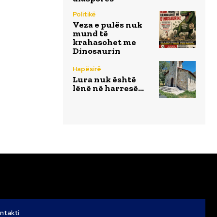
Politikë
Veza e pulës nuk
mund të
krahasohet me
Dinosaurin
Hapësirë
Lura nuk është
lënë në harresë…
ntakti