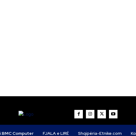
i:
BMC Computer
FJALA e LIRË
Shqipëria-Etnike.com
Ko