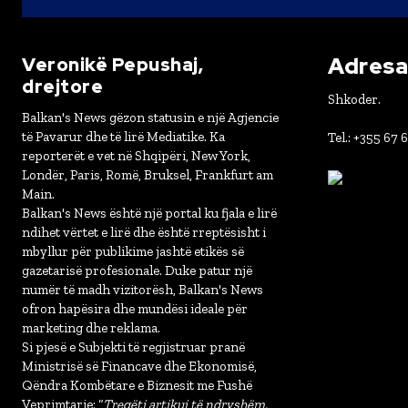
Adresa 
Veronikë Pepushaj,
drejtore
Shkoder.
Balkan's News gëzon statusin e një Agjencie
të Pavarur dhe të lirë Mediatike. Ka
Tel.: +355 67 
reporterët e vet në Shqipëri, New York,
Londër, Paris, Romë, Bruksel, Frankfurt am
Main.
Balkan's News është një portal ku fjala e lirë
ndihet vërtet e lirë dhe është rreptësisht i
mbyllur për publikime jashtë etikës së
gazetarisë profesionale. Duke patur një
numër të madh vizitorësh, Balkan's News
ofron hapësira dhe mundësi ideale për
marketing dhe reklama.
Si pjesë e Subjekti të regjistruar pranë
Ministrisë së Financave dhe Ekonomisë,
Qëndra Kombëtare e Biznesit me Fushë
Veprimtarie: “
Tregëti artikuj të ndryshëm,