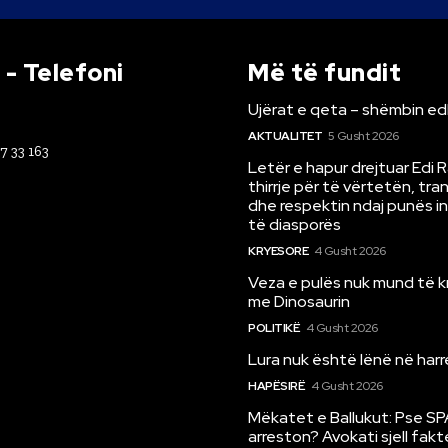
- Telefoni
Më të fundit
Ujërat e qeta – shëmbin ed
AKTUALITET
5 Gusht 2026
67 33 163
Letër e hapur drejtuar Edi 
thirrje për të vërtetën, tr
dhe respektin ndaj punës i
të diasporës
KRYESORE
4 Gusht 2026
Veza e pulës nuk mund të 
me Dinosaurin
POLITIKË
4 Gusht 2026
Lura nuk është lënë në har
HAPËSIRË
4 Gusht 2026
Mëkatet e Ballukut: Pse SP
arreston? Avokati sjell fakt