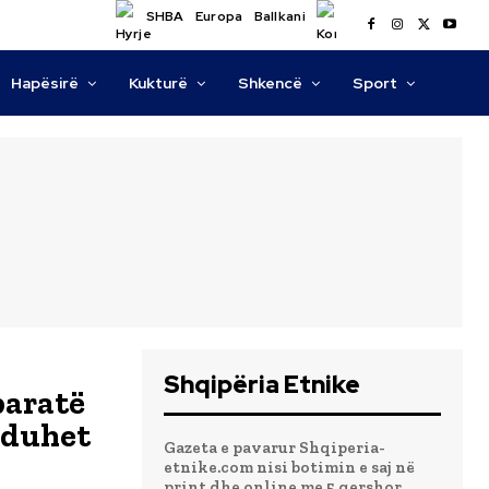
SHBA
Europa
Ballkani
Hapësirë
Kukturë
Shkencë
Sport
Shqipëria Etnike
paratë
i duhet
Gazeta e pavarur Shqiperia-
etnike.com nisi botimin e saj në
print dhe online me 5 qershor