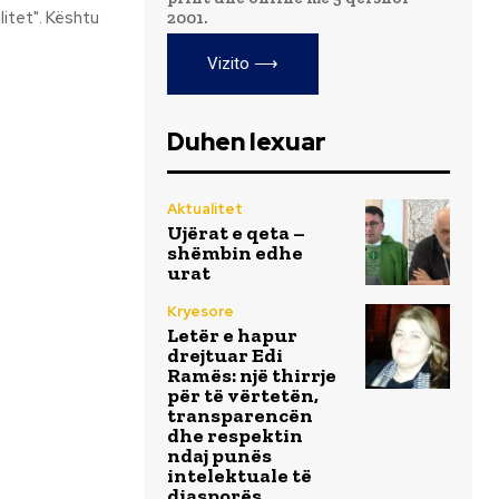
litet". Kështu
2001.
Vizito ⟶
Duhen lexuar
Aktualitet
Ujërat e qeta –
shëmbin edhe
urat
Kryesore
Letër e hapur
drejtuar Edi
Ramës: një thirrje
për të vërtetën,
transparencën
dhe respektin
ndaj punës
intelektuale të
diasporës