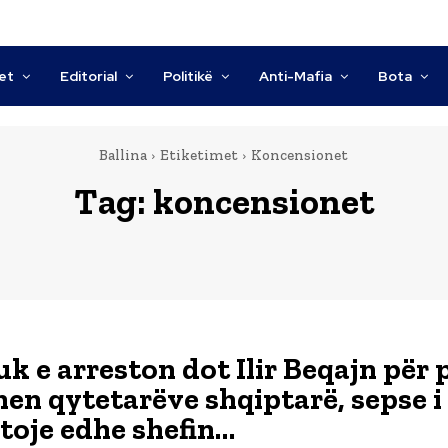
tet
Editorial
Politikë
Anti-Mafia
Bota
Ballina
Etiketimet
Koncensionet
Tag:
koncensionet
k e arreston dot Ilir Beqajn për 
dhen qytetarëve shqiptarë, sepse 
stoje edhe shefin…