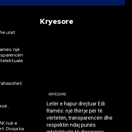
Kryesore
he urat
Ramës: një
ansparencën
ntelektuale
krahasohet
KRYESORE
Letër e hapur drejtuar Edi
resë…
Ramës: një thirrje për të
vërtetën, transparencën dhe
AK nuk e
respektin ndaj punës
et: Dosja ka
intelektuale të diasporës