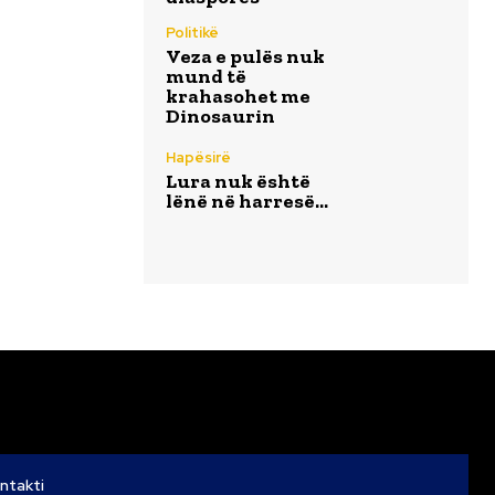
Politikë
Veza e pulës nuk
mund të
krahasohet me
Dinosaurin
Hapësirë
Lura nuk është
lënë në harresë…
ntakti