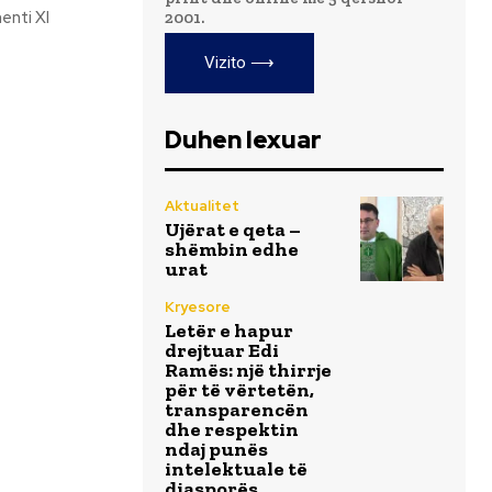
2001.
Vizito ⟶
Duhen lexuar
Aktualitet
Ujërat e qeta –
shëmbin edhe
urat
Kryesore
Letër e hapur
drejtuar Edi
Ramës: një thirrje
për të vërtetën,
transparencën
dhe respektin
ndaj punës
intelektuale të
diasporës