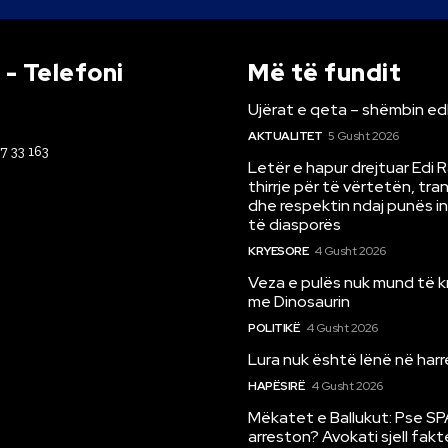
- Telefoni
Më të fundit
Ujërat e qeta – shëmbin ed
AKTUALITET
5 Gusht 2026
67 33 163
Letër e hapur drejtuar Edi 
thirrje për të vërtetën, tr
dhe respektin ndaj punës i
të diasporës
KRYESORE
4 Gusht 2026
Veza e pulës nuk mund të 
me Dinosaurin
POLITIKË
4 Gusht 2026
Lura nuk është lënë në har
HAPËSIRË
4 Gusht 2026
Mëkatet e Ballukut: Pse SP
arreston? Avokati sjell fakt