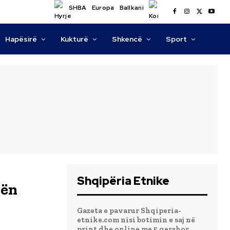
SHBA
Europa
Ballkani
Hapësirë
Kukturë
Shkencë
Sport
Shqipëria Etnike
hën
Gazeta e pavarur Shqiperia-
etnike.com nisi botimin e saj në
print dhe online me 5 qershor