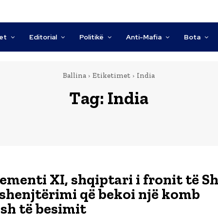
tet
Editorial
Politikë
Anti-Mafia
Bota
Ballina
Etiketimet
India
Tag:
India
ementi XI, shqiptari i fronit të S
, shenjtërimi që bekoi një komb
sh të besimit