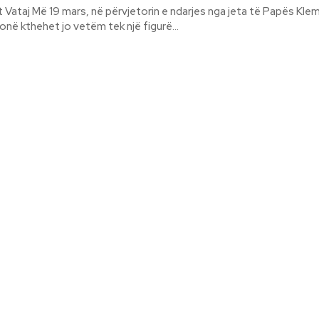
a jeta të Papës Klementi XI
jonë kthehet jo vetëm tek një figurë...