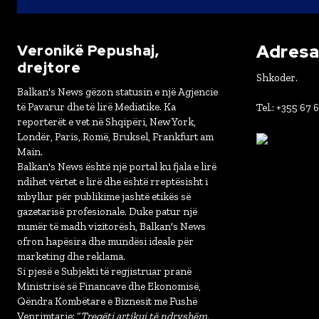
Adresa 
Veronikë Pepushaj,
drejtore
Shkoder.
Balkan's News gëzon statusin e një Agjencie
të Pavarur dhe të lirë Mediatike. Ka
Tel.: +355 67 
reporterët e vet në Shqipëri, New York,
Londër, Paris, Romë, Bruksel, Frankfurt am
Main.
Balkan's News është një portal ku fjala e lirë
ndihet vërtet e lirë dhe është rreptësisht i
mbyllur për publikime jashtë etikës së
gazetarisë profesionale. Duke patur një
numër të madh vizitorësh, Balkan's News
ofron hapësira dhe mundësi ideale për
marketing dhe reklama.
Si pjesë e Subjekti të regjistruar pranë
Ministrisë së Financave dhe Ekonomisë,
Qëndra Kombëtare e Biznesit me Fushë
Veprimtarie: “
Tregëti artikuj të ndryshëm,