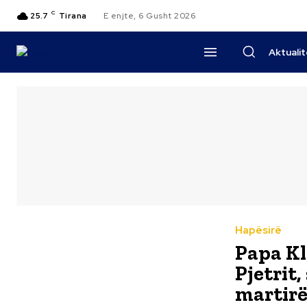
C
25.7
Tirana
E enjte, 6 Gusht 2026
Aktuali
Hapësirë
Papa Kl
Pjetrit
martirë