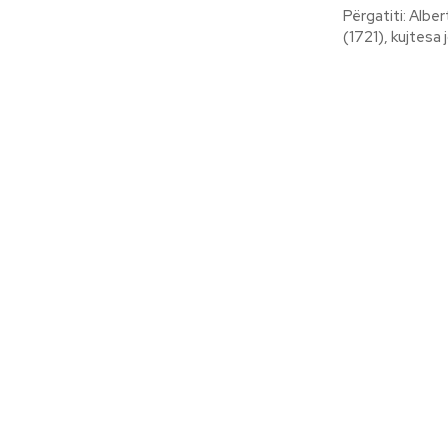
Përgatiti: Albert Vataj Më 19 mars, në përvjetorin e ndarjes ng
(1721), kujtesa 