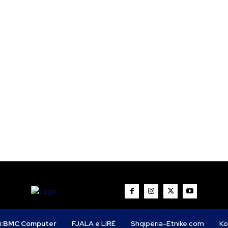
i:
BMC Computer
FJALA e LIRË
Shqipëria-Etnike.com
Ko