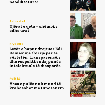
neodiktatura!
Aktualitet
Ujërat e qeta – shëmbin
edhe urat
Kryesore
Letër e hapur drejtuar Edi
Ramës: një thirrje për të
vërtetën, transparencën
dhe respektin ndaj punës
intelektuale të diasporës
Politikë
Veza e pulës nuk mund të
krahasohet me Dinosaurin