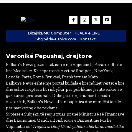
Dizajni:
BMC Computer
FJALA e LIRË
Shqipëria-Etnike.com
Kontakti
Veronikë Pepushaj, drejtore
Balkan's News gëzon statusin e një Agjencie të Pavarur dhe të
lirë Mediatike. Ka reporterët e vet në Shqipëri, New York,
Londër, Paris, Romë, Bruksel, Frankfurt am Main.
Balkan's News është një portal ku fjala e lirë ndihet vërtet e lirë
dhe është rreptësisht i mbyllur për publikime jashtë etikës së
gazetarisë profesionale. Duke patur një numër të madh
vizitorësh, Balkan's News ofron hapësira dhe mundësi ideale
për marketing dhe reklama.
Si pjesë e Subjekti të regjistruar pranë Ministrisë së Financave
dhe Ekonomisë, Qëndra Kombëtare e Biznesit me Fushë
Veprimtarie: “
Tregëti artikuj të ndryshëm, shërbime mediatike
”,