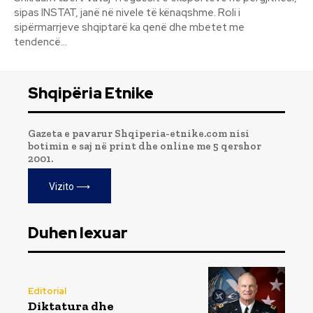
sipas INSTAT, janë në nivele të kënaqshme. Roli i
sipërmarrjeve shqiptarë ka qenë dhe mbetet me
tendencë...
Shqipëria Etnike
Gazeta e pavarur Shqiperia-etnike.com nisi
botimin e saj në print dhe online me 5 qershor
2001.
Vizito ⟶
Duhen lexuar
Editorial
Diktatura dhe