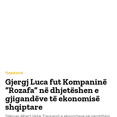
Hapësirë
Gjergj Luca fut Kompaninë
“Rozafa” në dhjetëshen e
gjigandëve të ekonomisë
shqiptare
Shkruan Albert Vataj Treguesit e eksporteve në përgjithësi,