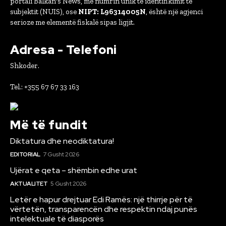
portali Balkan's News, me numrin unik të identifikimit të
subjektit (NUIS), ose
NIPT: L96314005N
, është një agjenci
serioze me elementë fiskalë sipas ligjit.
Adresa - Telefoni
Shkoder.
Tel.: +355 67 67 33 163
Më të fundit
Diktatura dhe neodiktatura!
EDITORIAL
7 Gusht 2026
Ujërat e qeta – shëmbin edhe urat
AKTUALITET
5 Gusht 2026
Letër e hapur drejtuar Edi Ramës: një thirrje për të
vërtetën, transparencën dhe respektin ndaj punës
intelektuale të diasporës