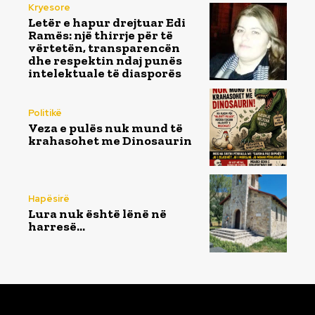
Kryesore
Letër e hapur drejtuar Edi
Ramës: një thirrje për të
vërtetën, transparencën
dhe respektin ndaj punës
intelektuale të diasporës
Politikë
Veza e pulës nuk mund të
krahasohet me Dinosaurin
Hapësirë
Lura nuk është lënë në
harresë…