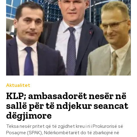
Aktualitet
KLP; ambasadorët nesër në
sallë për të ndjekur seancat
dëgjimore
Teksa nesër pritet që të zgjidhet kreu i ri i Prokurorisë së
Posaçme (SPAK), Ndërkombëtarët do të zbarkojnë në