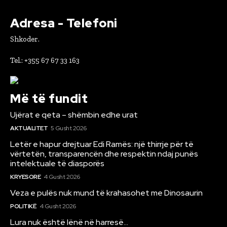
Adresa - Telefoni
Shkoder.
Tel.: +355 67 67 33 163
Më të fundit
Ujërat e qeta – shëmbin edhe urat
AKTUALITET
5 Gusht 2026
Letër e hapur drejtuar Edi Ramës: një thirrje për të
vërtetën, transparencën dhe respektin ndaj punës
intelektuale të diasporës
KRYESORE
4 Gusht 2026
Veza e pulës nuk mund të krahasohet me Dinosaurin
POLITIKË
4 Gusht 2026
Lura nuk është lënë në harresë…