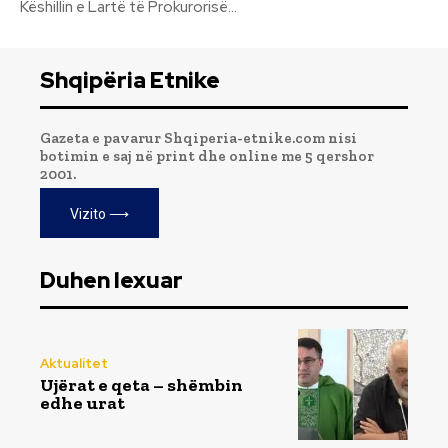
Këshillin e Lartë të Prokurorisë...
Shqipëria Etnike
Gazeta e pavarur Shqiperia-etnike.com nisi
botimin e saj në print dhe online me 5 qershor
2001.
Vizito ⟶
Duhen lexuar
Aktualitet
Ujërat e qeta – shëmbin
edhe urat