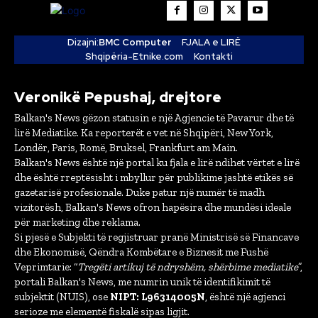
Dizajni:
BMC Computer
FJALA e LIRË
Shqipëria-Etnike.com
Kontakti
Veronikë Pepushaj, drejtore
Balkan's News gëzon statusin e një Agjencie të Pavarur dhe të
lirë Mediatike. Ka reporterët e vet në Shqipëri, New York,
Londër, Paris, Romë, Bruksel, Frankfurt am Main.
Balkan's News është një portal ku fjala e lirë ndihet vërtet e lirë
dhe është rreptësisht i mbyllur për publikime jashtë etikës së
gazetarisë profesionale. Duke patur një numër të madh
vizitorësh, Balkan's News ofron hapësira dhe mundësi ideale
për marketing dhe reklama.
Si pjesë e Subjekti të regjistruar pranë Ministrisë së Financave
dhe Ekonomisë, Qëndra Kombëtare e Biznesit me Fushë
Veprimtarie: “
Tregëti artikuj të ndryshëm, shërbime mediatike
”,
portali Balkan's News, me numrin unik të identifikimit të
subjektit (NUIS), ose
NIPT: L96314005N
, është një agjenci
serioze me elementë fiskalë sipas ligjit.