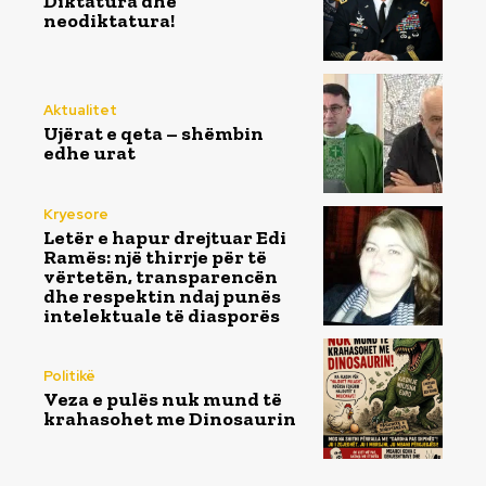
Diktatura dhe
neodiktatura!
Aktualitet
Ujërat e qeta – shëmbin
edhe urat
Kryesore
Letër e hapur drejtuar Edi
Ramës: një thirrje për të
vërtetën, transparencën
dhe respektin ndaj punës
intelektuale të diasporës
Politikë
Veza e pulës nuk mund të
krahasohet me Dinosaurin