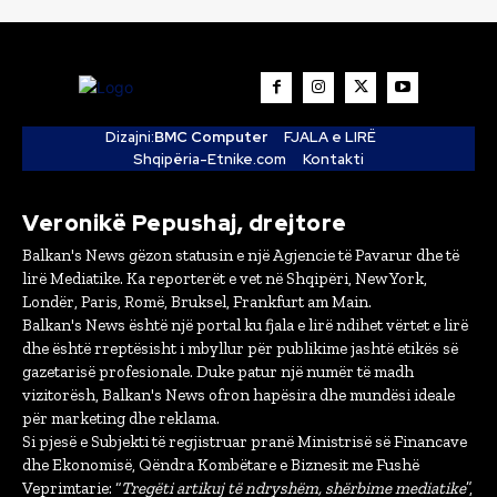
Dizajni:
BMC Computer
FJALA e LIRË
Shqipëria-Etnike.com
Kontakti
Veronikë Pepushaj, drejtore
Balkan's News gëzon statusin e një Agjencie të Pavarur dhe të
lirë Mediatike. Ka reporterët e vet në Shqipëri, New York,
Londër, Paris, Romë, Bruksel, Frankfurt am Main.
Balkan's News është një portal ku fjala e lirë ndihet vërtet e lirë
dhe është rreptësisht i mbyllur për publikime jashtë etikës së
gazetarisë profesionale. Duke patur një numër të madh
vizitorësh, Balkan's News ofron hapësira dhe mundësi ideale
për marketing dhe reklama.
Si pjesë e Subjekti të regjistruar pranë Ministrisë së Financave
dhe Ekonomisë, Qëndra Kombëtare e Biznesit me Fushë
Veprimtarie: “
Tregëti artikuj të ndryshëm, shërbime mediatike
”,