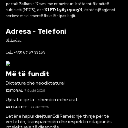
portali Balkan's News, me numrin unik të identifikimit të
subjektit (NUIS), ose
NIPT: L96314005N
, është një agjenci
serioze me elementë fiskalë sipas ligjit.
Adresa - Telefoni
Shkoder.
Tel.: +355 67 67 33 163
Më të fundit
Diktatura dhe neodiktatura!
EDITORIAL
7 Gusht 2026
Ujërat e qeta – shëmbin edhe urat
AKTUALITET
5 Gusht 2026
Letër e hapur drejtuar Edi Ramës: një thirrje për të
vërtetën, transparencën dhe respektin ndaj punës
intelektuale të diasporës