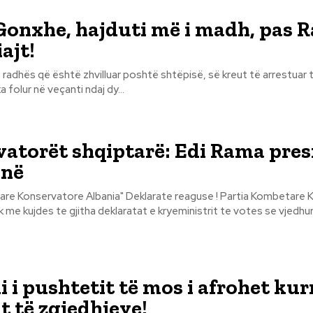
Gonxhe, hajduti më i madh, pas 
ajt!
radhës që është zhvilluar poshtë shtëpisë, së kreut të arrestuar
ka folur në veçanti ndaj dy...
atorët shqiptarë: Edi Rama pre
inë
are Konservatore Albania" Deklarate reaguse ! Partia Kombetare
k me kujdes te gjitha deklaratat e kryeministrit te votes se vjedhur
li i pushtetit të mos i afrohet ku
t të zgjedhjeve!