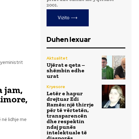
2001.
Vizito ⟶
Duhen lexuar
Aktualitet
yeministrit
Ujërat e qeta –
shëmbin edhe
urat
Kryesore
 jam,
Letër e hapur
timore,
drejtuar Edi
Ramës: një thirrje
për të vërtetën,
transparencën
 në lidhje me
dhe respektin
ndaj punës
intelektuale të
diasporës