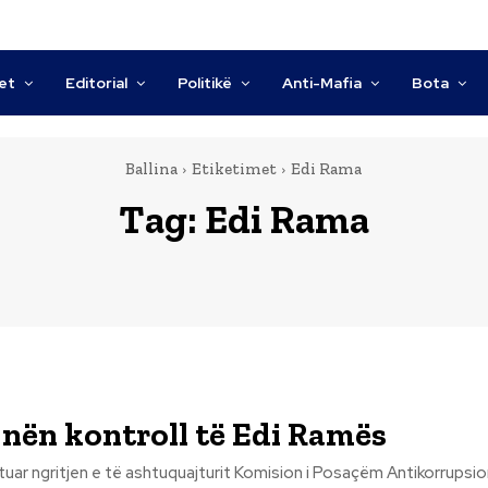
tet
Editorial
Politikë
Anti-Mafia
Bota
Ballina
Etiketimet
Edi Rama
Tag:
Edi Rama
nën kontroll të Edi Ramës
tuar ngritjen e të ashtuquajturit Komision i Posaçëm Antikorrupsio