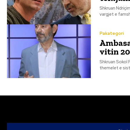
Shkruan Ndriçim Kulla “Marr guximin të të shkruaj, tjetër ç’do veç
vargjet e famsh
Pakategori
Ambasa
vitin 2
Shkruan Sokol Pepushaj Edi Rama, i njohur si mafiozi që ka su
themelet e sist