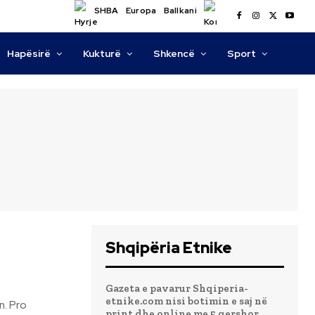
SHBA
Europa
Ballkani
Hapësirë
Kukturë
Shkencë
Sport
Shqipëria Etnike
Gazeta e pavarur Shqiperia-
etnike.com nisi botimin e saj në
n. Pro
print dhe online me 5 qershor