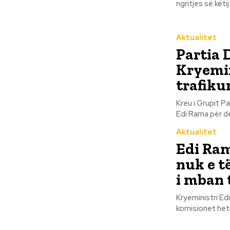
ngritjes së këti
Aktualitet
Partia 
Kryemin
trafiku
Kreu i Grupit P
Aktualitet
Edi Ram
nuk e t
i mban 
Kryeministri Ed