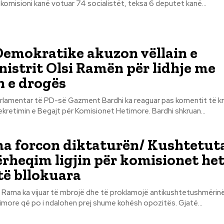
j komisioni kanë votuar 74 socialistët, teksa 6 deputet kanë...
Demokratike akuzon vëllain e
istrit Olsi Ramën për lidhje me
n e drogës
arlamentar të PD-së Gazment Bardhi ka reaguar pas komentit të kr
Edi Rama për dekretimin e Begajt për Komisionet Hetimore. Bardhi shkruan...
a forcon diktaturën/ Kushtetuta
ërheqim ligjin për komisionet he
të bllokuara
i Rama ka vijuar të mbrojë dhe të proklamojë antikushtetushmërinë
komisionet hetimore që po i ndalohen prej shume kohësh opozitës. Gjatë...