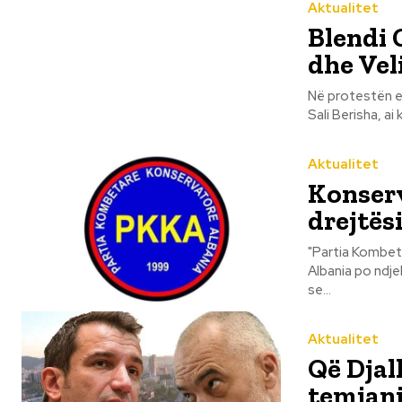
Aktualitet
Blendi 
dhe Veli
Në protestën e 
Sali Berisha, ai 
Aktualitet
Konserv
drejtës
"Partia Kombet
Albania po ndje
se...
Aktualitet
Që Djal
temjani