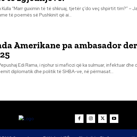
 shpirtit tim?” – Janë dy
me të poemës së Pushkinit që ai...
da Amerikane pa ambasador der
025
lmuar, infektuar dhe destabilizuar
emit diplomatik dhe politik të SHBA-ve, në përmasat...