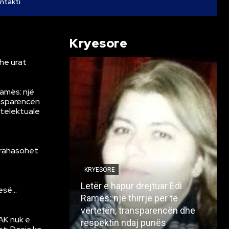
ntakti
Kryesore
he urat
Ramës: një
ansparencën
ntelektuale
krahasohet
KRYESORE
Letër e hapur drejtuar Edi
resë…
Ramës: një thirrje për të
vërtetën, transparencën dhe
AK nuk e
respektin ndaj punës