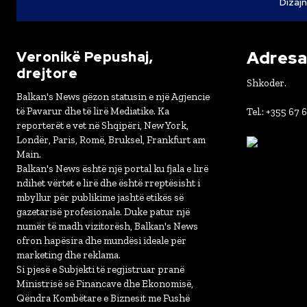
Dizajn
Adresa 
Veronikë Pepushaj,
drejtore
Shkoder.
Balkan's News gëzon statusin e një Agjencie
të Pavarur dhe të lirë Mediatike. Ka
Tel.: +355 67 
reporterët e vet në Shqipëri, New York,
Londër, Paris, Romë, Bruksel, Frankfurt am
Main.
Balkan's News është një portal ku fjala e lirë
ndihet vërtet e lirë dhe është rreptësisht i
mbyllur për publikime jashtë etikës së
gazetarisë profesionale. Duke patur një
numër të madh vizitorësh, Balkan's News
ofron hapësira dhe mundësi ideale për
marketing dhe reklama.
Si pjesë e Subjekti të regjistruar pranë
Ministrisë së Financave dhe Ekonomisë,
Qëndra Kombëtare e Biznesit me Fushë