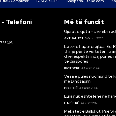
i:
BMC Computer
FJALA e LIRË
Shqipëria-Etnike.com
Ko
- Telefoni
Më të fundit
Ujërat e qeta – shëmbin ed
AKTUALITET
5 Gusht 2026
67 33 163
Letër e hapur drejtuar Edi 
thirrje për të vërtetën, tr
dhe respektin ndaj punës i
të diasporës
KRYESORE
4 Gusht 2026
Veza e pulës nuk mund të 
me Dinosaurin
POLITIKË
4 Gusht 2026
Lura nuk është lënë në har
HAPËSIRË
4 Gusht 2026
Mëkatet e Ballukut: Pse SP