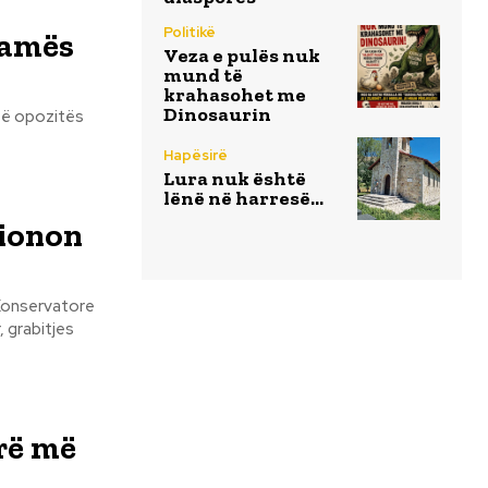
Politikë
Ramës
Veza e pulës nuk
mund të
krahasohet me
Dinosaurin
 të opozitës
Hapësirë
Lura nuk është
lënë në harresë…
sionon
 Konservatore
, grabitjes
rrë më