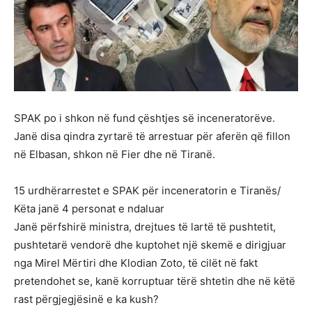
SPAK po i shkon në fund çështjes së inceneratorëve.
Janë disa qindra zyrtarë të arrestuar për aferën që fillon
në Elbasan, shkon në Fier dhe në Tiranë.
15 urdhërarrestet e SPAK për inceneratorin e Tiranës/
Këta janë 4 personat e ndaluar
Janë përfshirë ministra, drejtues të lartë të pushtetit,
pushtetarë vendorë dhe kuptohet një skemë e dirigjuar
nga Mirel Mërtiri dhe Klodian Zoto, të cilët në fakt
pretendohet se, kanë korruptuar tërë shtetin dhe në këtë
rast përgjegjësinë e ka kush?