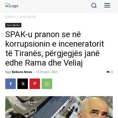
Ballina
Anti-Mafia
Anti-Mafia
SPAK-u pranon se në
korrupsionin e inceneratorit
të Tiranës, përgjegjës janë
edhe Rama dhe Veliaj
Nga
Balkans News
-
10 Dhjetor 2023
0