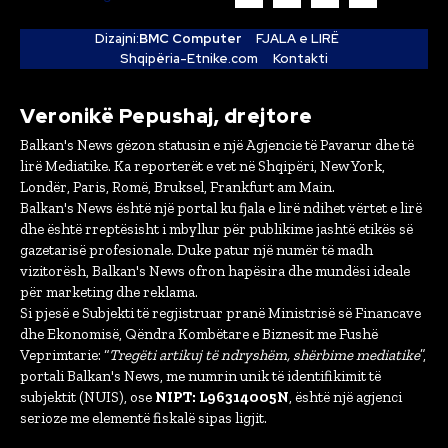
Dizajni:
BMC Computer
FJALA e LIRË
Shqipëria-Etnike.com
Kontakti
Veronikë Pepushaj, drejtore
Balkan's News gëzon statusin e një Agjencie të Pavarur dhe të
lirë Mediatike. Ka reporterët e vet në Shqipëri, New York,
Londër, Paris, Romë, Bruksel, Frankfurt am Main.
Balkan's News është një portal ku fjala e lirë ndihet vërtet e lirë
dhe është rreptësisht i mbyllur për publikime jashtë etikës së
gazetarisë profesionale. Duke patur një numër të madh
vizitorësh, Balkan's News ofron hapësira dhe mundësi ideale
për marketing dhe reklama.
Si pjesë e Subjekti të regjistruar pranë Ministrisë së Financave
dhe Ekonomisë, Qëndra Kombëtare e Biznesit me Fushë
Veprimtarie: “
Tregëti artikuj të ndryshëm, shërbime mediatike
”,
portali Balkan's News, me numrin unik të identifikimit të
subjektit (NUIS), ose
NIPT: L96314005N
, është një agjenci
serioze me elementë fiskalë sipas ligjit.