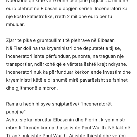
Ndërkohë që këtë verë edhe pse janë paguar 24 milionë
euro plehrat në Elbasan u dogjën sërish. Inceneratori ka
një kosto katastrofike, rreth 2 milionë euro për tu
mbuluar.
Zjarr te pika e grumbullimit të plehrave në Elbasan
Në Fier doli na tha kryeministri dhe deputetët e tij se,
inceneratori ishte përfunduar, punonte, na treguan një
transportier, ndërkohë që e vërteta është krejt ndryshe.
Inceneratori nuk ka përfunduar kërkon ende investim dhe
kryeministri këtë e di shumë mirë pavarësisht se fshihet
dhe gjithmonë e mbron.
Rama u hedh hi syve shqiptarëve/ “Inceneratorët
punojnë”
Ashtu siç ka mbrojtur Elbasanin dhe Fierin , kryeministri
mbrojti Tiranën kur na tha se ishte Paul Wurth. Në fakt në
Tiranë nuk ishte Paul Wurth. Ai ishte thjesht dhe vetëm