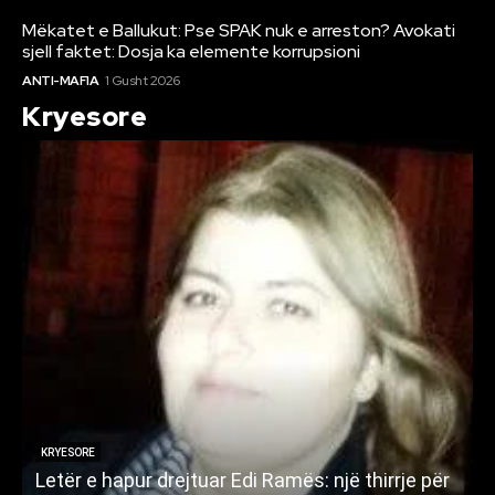
Mëkatet e Ballukut: Pse SPAK nuk e arreston? Avokati
sjell faktet: Dosja ka elemente korrupsioni
ANTI-MAFIA
1 Gusht 2026
Kryesore
KRYESORE
Letër e hapur drejtuar Edi Ramës: një thirrje për
A