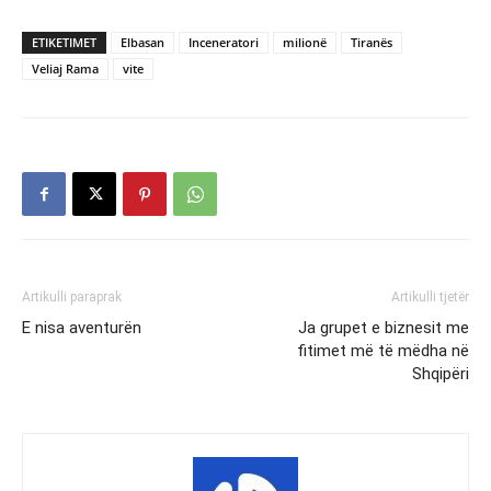
ETIKETIMET
Elbasan
Inceneratori
milionë
Tiranës
Veliaj Rama
vite
Artikulli paraprak
Artikulli tjetër
E nisa aventurën
Ja grupet e biznesit me
fitimet më të mëdha në
Shqipëri