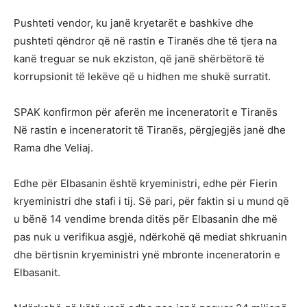
Pushteti vendor, ku janë kryetarët e bashkive dhe
pushteti qëndror që në rastin e Tiranës dhe të tjera na
kanë treguar se nuk ekziston, që janë shërbëtorë të
korrupsionit të lekëve që u hidhen me shukë surratit.
SPAK konfirmon për aferën me inceneratorit e Tiranës
Në rastin e inceneratorit të Tiranës, përgjegjës janë dhe
Rama dhe Veliaj.
Edhe për Elbasanin është kryeministri, edhe për Fierin
kryeministri dhe stafi i tij. Së pari, për faktin si u mund që
u bënë 14 vendime brenda ditës për Elbasanin dhe më
pas nuk u verifikua asgjë, ndërkohë që mediat shkruanin
dhe bërtisnin kryeministri ynë mbronte inceneratorin e
Elbasanit.