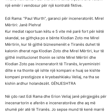
një emër i vendosur për një kontratë fiktive.
Edi Rama: “Paul Wurth”, garanci për inceneratorët. Mirel
Mërtiri: Janë Plehra!
Kur mediat raportuan këtu e 5 vite më parë fort për këtë
skandal, se gjithçka po e bënte Klodian Zoto me Mirel
Mërtirin, kur të gjithë biznesmenët e Tiranës duhet të
kalonin dherat nga Klodian Zoto dhe Mirel Mërtiri, kur të
gjithë institucionet thonin se ishte Mirel Mërtiri dhe
Klodian Zoto pas inceneratorit të Tiranës, kryeministri
dilte e na thonte që ishte një kompani e huaj se kishte
kompani prestigjoze e kryebashkiaku Veliaj, na tha se
kishin ardhur holandezët. GËNJESHTRA
Në çdo rast Edi Rama dhe Erion Veliaj janë përgjegjës për
inecenartorin e aferën e inceneratorëve dhe aq më
shumë për atë të Tiranës. Jo sepse mund të kenë marrë