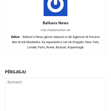
Balkans News
http://balkansnews.net
Editor
- Balkan's News gëzon statusin e një Agjencie të Pavarur
dhe të lirë Mediatike. Ka reporterët e vet në Shqipëri, New York,
Londër, Paris, Romë, Bruksel, Kopenhagë.
PËRGJIGJU