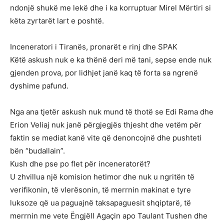
ndonjë shukë me lekë dhe i ka korruptuar Mirel Mërtiri si
këta zyrtarët lart e poshtë.
Inceneratori i Tiranës, pronarët e rinj dhe SPAK
Këtë askush nuk e ka thënë deri më tani, sepse ende nuk
gjenden prova, por lidhjet janë kaq të forta sa ngrenë
dyshime pafund.
Nga ana tjetër askush nuk mund të thotë se Edi Rama dhe
Erion Veliaj nuk janë përgjegjës thjesht dhe vetëm për
faktin se mediat kanë vite që denoncojnë dhe pushteti
bën “budallain”.
Kush dhe pse po flet për inceneratorët?
U zhvillua një komision hetimor dhe nuk u ngritën të
verifikonin, të vlerësonin, të merrnin makinat e tyre
luksoze që ua paguajnë taksapaguesit shqiptarë, të
merrnin me vete Ëngjëll Agaçin apo Taulant Tushen dhe