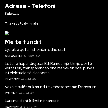
Adresa - Telefoni
Shkoder.
Tel.: +355 67 67 33 163
Më të fundit
Ujërat e qeta – shëmbin edhe urat
AKTUALITET
5 Gusht 2026
Letër e hapur drejtuar Edi Ramës: një thirrje për të
vërtetën, transparencën dhe respektin ndaj punës
intelektuale të diasporës
KRYESORE
4 Gusht 2026
Veza e pulës nuk mund të krahasohet me Dinosaurin
POLITIKË
4 Gusht 2026
Lura nuk është lënë në harresë…
HAPËSIRË
4 Gusht 2026