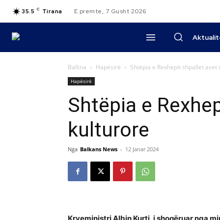
C
35.5
Tirana
E premte, 7 Gusht 2026
Aktuali
Ballina
Hapësirë
Shtëpia e Rexhepit shpallet aset 
Hapësirë
Shtëpia e Rexhepi
kulturore
Nga
Balkans News
-
12 Janar 2024
Kryeministri Albin Kurti, i shoqëruar nga min