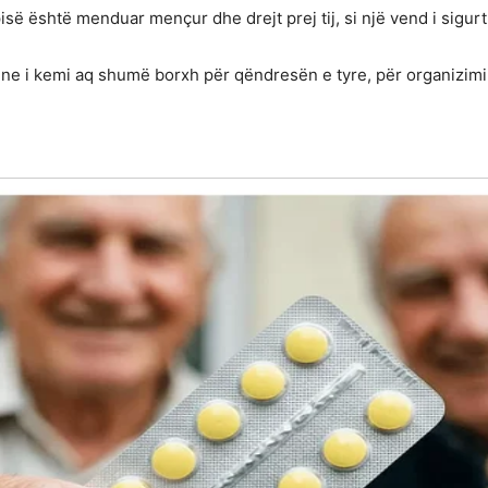
së është menduar mençur dhe drejt prej tij, si një vend i sigurt
ne i kemi aq shumë borxh për qëndresën e tyre, për organizimin e