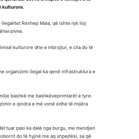
 kulturore.
legalitet Rexhep Mala, që ishte një lloj
atëhershme.
imisë kulturore dhe e mbrojtur, e cila do të
e organizimi ilegal ka qenë infrastruktura e
amilje bashkë me bashkëveprimtarët e tyre.
zimin e qindra e më vonë edhe të mijëra
ndërtuar pasi ka dalë nga burgu, me mendjen
 oborrit do të hyjnë me aq shpejtësi, sa që