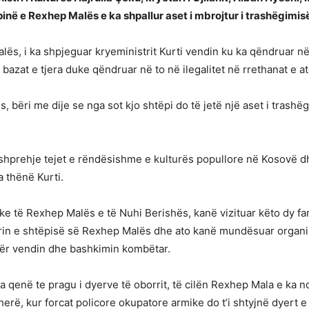
në e Rexhep Malës e ka shpallur aset i mbrojtur i trashëgimisë
s, i ka shpjeguar kryeministrit Kurti vendin ku ka qëndruar në i
bazat e tjera duke qëndruar në to në ilegalitet në rrethanat e 
 bëri me dije se nga sot kjo shtëpi do të jetë një aset i trashëg
 shprehje tejet e rëndësishme e kulturës popullore në Kosovë dh
ka thënë Kurti.
ike të Rexhep Malës e të Nuhi Berishës, kanë vizituar këto dy f
rrin e shtëpisë së Rexhep Malës dhe ato kanë mundësuar organi
 për vendin dhe bashkimin kombëtar.
a qenë te pragu i dyerve të oborrit, të cilën Rexhep Mala e ka 
herë, kur forcat policore okupatore armike do t’i shtyjnë dyert e