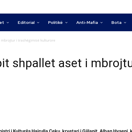
tet
Editorial
Politikë
Anti-Mafia
Bota
i mbrojtur i trashëgimisë kulturore
t shpallet aset i mbrojtu
istri i Kulturës Hajrulla Çeku, kryetari i Gjilanit, Alban Hyseni,