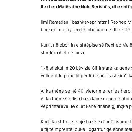
Rexhep Malës dhe Nuhi Berishës, dhe shtëpi
Ilmi Ramadani, bashkëveprimtar i Rexhep Malë
bunkeri, me hyrjen të mbuluar me dhe katër 
Kurti, në oborrin e shtëpisë së Rexhep Malës,
shndërrohet në muze.
“Në shekullin 20 Lëvizja Çlirimtare ka qenë
vullnetit të popullit për liri e për bashkim”, 
Ai ka thënë se në 40-vjetorin e rënies hero
Ai ka thënë se disa baza kanë qenë në obo
veprimtarëve, të cilët kanë dhënë gjithçka
Kurti ka shtuar se një bazë e rëndësishme k
e tij të mprehtë, duke llogaritur që edhe atë