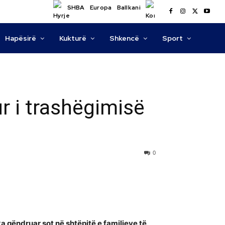
SHBA
Europa
Ballkani
Hapësirë
Kukturë
Shkencë
Sport
r i trashëgimisë
0
 ka qëndruar sot në shtëpitë e familjeve të