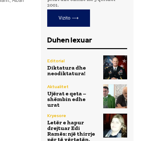
ilanit, Alban
2001.
Vizito ⟶
Duhen lexuar
Editorial
Diktatura dhe
neodiktatura!
Aktualitet
Ujërat e qeta –
shëmbin edhe
urat
Kryesore
Letër e hapur
drejtuar Edi
Ramës: një thirrje
për të vërtetën,