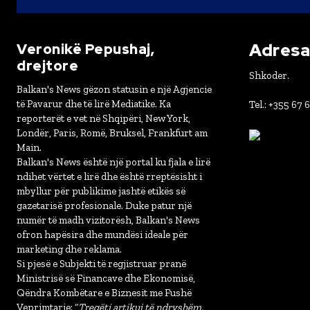
Adresa 
Veronikë Pepushaj,
drejtore
Shkoder.
Balkan's News gëzon statusin e një Agjencie
të Pavarur dhe të lirë Mediatike. Ka
Tel.: +355 67 
reporterët e vet në Shqipëri, New York,
Londër, Paris, Romë, Bruksel, Frankfurt am
Main.
Balkan's News është një portal ku fjala e lirë
ndihet vërtet e lirë dhe është rreptësisht i
mbyllur për publikime jashtë etikës së
gazetarisë profesionale. Duke patur një
numër të madh vizitorësh, Balkan's News
ofron hapësira dhe mundësi ideale për
marketing dhe reklama.
Si pjesë e Subjekti të regjistruar pranë
Ministrisë së Financave dhe Ekonomisë,
Qëndra Kombëtare e Biznesit me Fushë
Veprimtarie: “
Tregëti artikuj të ndryshëm,