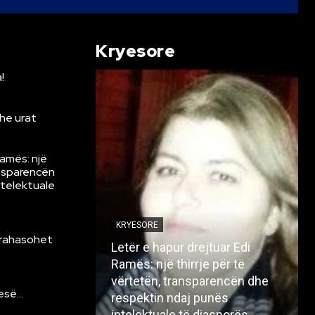
Kryesore
!
he urat
Ramës: një
ansparencën
ntelektuale
KRYESORE
krahasohet
Letër e hapur drejtuar Edi
Ramës: një thirrje për të
vërtetën, transparencën dhe
resë…
respektin ndaj punës
intelektuale të diasporës