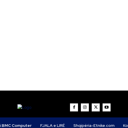
i:
BMC Computer
FJALA e LIRË
Shqipëria-Etnike.com
Ko