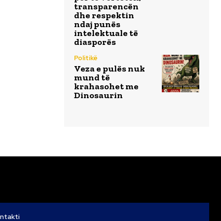
transparencën
dhe respektin
ndaj punës
intelektuale të
diasporës
Politikë
Veza e pulës nuk
mund të
krahasohet me
Dinosaurin
ntakti