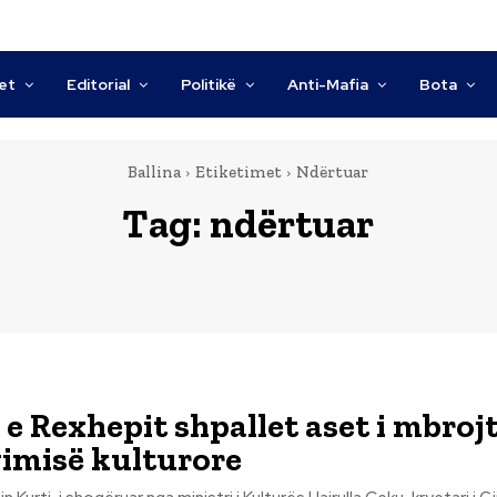
tet
Editorial
Politikë
Anti-Mafia
Bota
Ballina
Etiketimet
Ndërtuar
Tag:
ndërtuar
 e Rexhepit shpallet aset i mbrojt
imisë kulturore