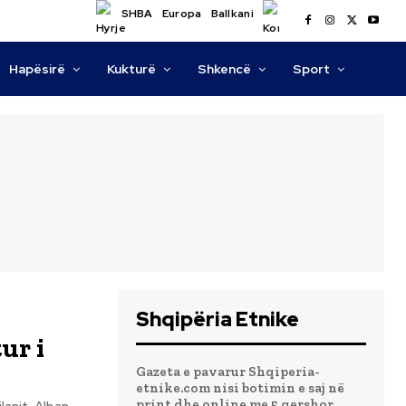
SHBA
Europa
Ballkani
Hapësirë
Kukturë
Shkencë
Sport
Shqipëria Etnike
ur i
Gazeta e pavarur Shqiperia-
etnike.com nisi botimin e saj në
print dhe online me 5 qershor