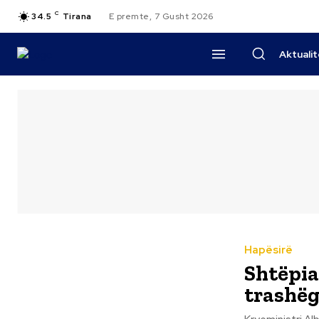
C
34.5
Tirana
E premte, 7 Gusht 2026
Aktuali
Hapësirë
Shtëpia
trashëg