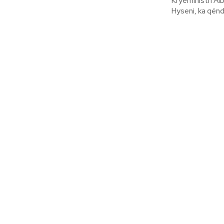
Kryeministri Albi
Hyseni, ka qëndr