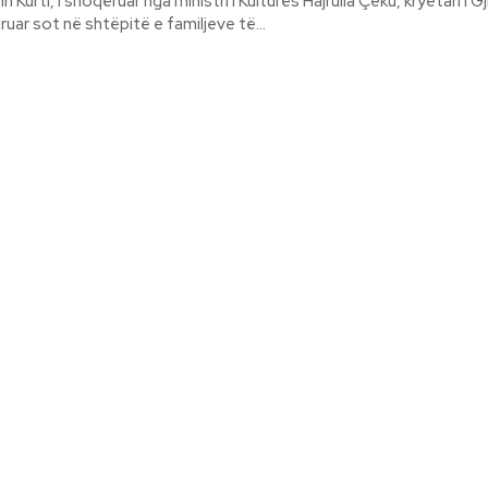
n Kurti, i shoqëruar nga ministri i Kulturës Hajrulla Çeku, kryetari i Gj
uar sot në shtëpitë e familjeve të...