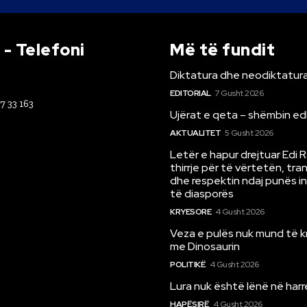
- Telefoni
Më të fundit
Diktatura dhe neodiktatura
EDITORIAL
7 Gusht 2026
67 33 163
Ujërat e qeta – shëmbin ed
AKTUALITET
5 Gusht 2026
Letër e hapur drejtuar Edi 
thirrje për të vërtetën, tr
dhe respektin ndaj punës i
të diasporës
KRYESORE
4 Gusht 2026
Veza e pulës nuk mund të 
me Dinosaurin
POLITIKË
4 Gusht 2026
Lura nuk është lënë në har
HAPËSIRË
4 Gusht 2026