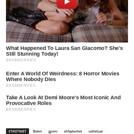
ETIKETIMET
Biden
gjumi
shfajësohet
udhëtuar