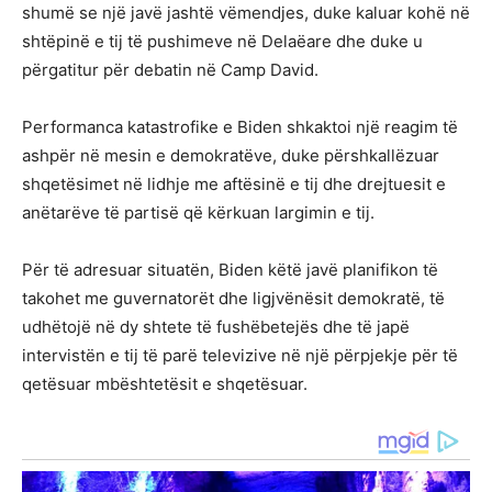
shumë se një javë jashtë vëmendjes, duke kaluar kohë në
shtëpinë e tij të pushimeve në Delaëare dhe duke u
përgatitur për debatin në Camp David.
Performanca katastrofike e Biden shkaktoi një reagim të
ashpër në mesin e demokratëve, duke përshkallëzuar
shqetësimet në lidhje me aftësinë e tij dhe drejtuesit e
anëtarëve të partisë që kërkuan largimin e tij.
Për të adresuar situatën, Biden këtë javë planifikon të
takohet me guvernatorët dhe ligjvënësit demokratë, të
udhëtojë në dy shtete të fushëbetejës dhe të japë
intervistën e tij të parë televizive në një përpjekje për të
qetësuar mbështetësit e shqetësuar.