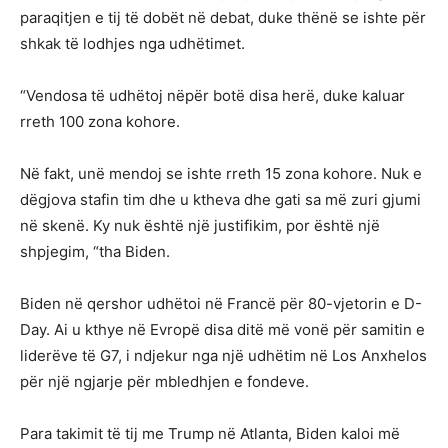
paraqitjen e tij të dobët në debat, duke thënë se ishte për
shkak të lodhjes nga udhëtimet.
“Vendosa të udhëtoj nëpër botë disa herë, duke kaluar
rreth 100 zona kohore.
Në fakt, unë mendoj se ishte rreth 15 zona kohore. Nuk e
dëgjova stafin tim dhe u ktheva dhe gati sa më zuri gjumi
në skenë. Ky nuk është një justifikim, por është një
shpjegim, “tha Biden.
Biden në qershor udhëtoi në Francë për 80-vjetorin e D-
Day. Ai u kthye në Evropë disa ditë më vonë për samitin e
liderëve të G7, i ndjekur nga një udhëtim në Los Anxhelos
për një ngjarje për mbledhjen e fondeve.
Para takimit të tij me Trump në Atlanta, Biden kaloi më