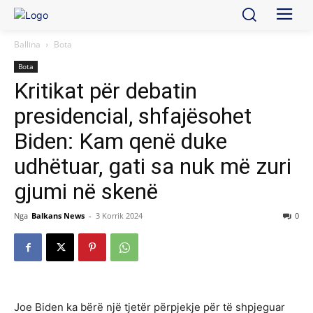
Ballina
Bota
Bota
Kritikat për debatin
presidencial, shfajësohet
Biden: Kam qenë duke
udhëtuar, gati sa nuk më zuri
gjumi në skenë
Nga
Balkans News
-
3 Korrik 2024
0
Joe Biden ka bërë një tjetër përpjekje për të shpjeguar