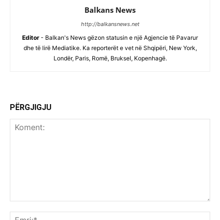
Balkans News
http://balkansnews.net
Editor
- Balkan's News gëzon statusin e një Agjencie të Pavarur
dhe të lirë Mediatike. Ka reporterët e vet në Shqipëri, New York,
Londër, Paris, Romë, Bruksel, Kopenhagë.
PËRGJIGJU