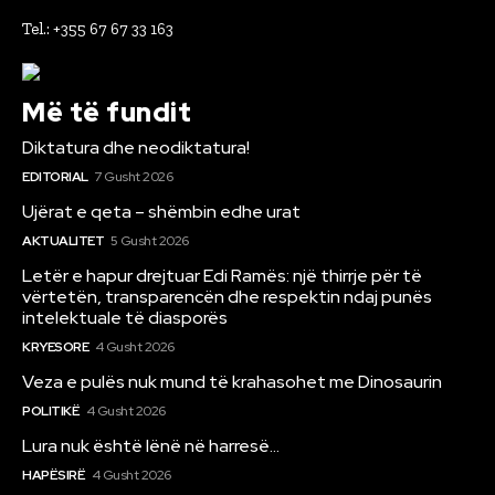
Tel.: +355 67 67 33 163
Më të fundit
Diktatura dhe neodiktatura!
EDITORIAL
7 Gusht 2026
Ujërat e qeta – shëmbin edhe urat
AKTUALITET
5 Gusht 2026
Letër e hapur drejtuar Edi Ramës: një thirrje për të
vërtetën, transparencën dhe respektin ndaj punës
intelektuale të diasporës
KRYESORE
4 Gusht 2026
Veza e pulës nuk mund të krahasohet me Dinosaurin
POLITIKË
4 Gusht 2026
Lura nuk është lënë në harresë…
HAPËSIRË
4 Gusht 2026