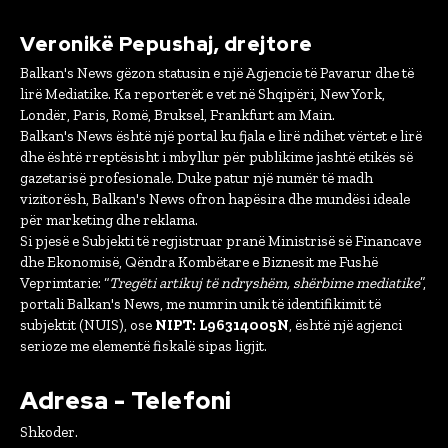
Veronikë Pepushaj, drejtore
Balkan's News gëzon statusin e një Agjencie të Pavarur dhe të
lirë Mediatike. Ka reporterët e vet në Shqipëri, New York,
Londër, Paris, Romë, Bruksel, Frankfurt am Main.
Balkan's News është një portal ku fjala e lirë ndihet vërtet e lirë
dhe është rreptësisht i mbyllur për publikime jashtë etikës së
gazetarisë profesionale. Duke patur një numër të madh
vizitorësh, Balkan's News ofron hapësira dhe mundësi ideale
për marketing dhe reklama.
Si pjesë e Subjekti të regjistruar pranë Ministrisë së Financave
dhe Ekonomisë, Qëndra Kombëtare e Biznesit me Fushë
Veprimtarie: “
Tregëti artikuj të ndryshëm, shërbime mediatike
”,
portali Balkan's News, me numrin unik të identifikimit të
subjektit (NUIS), ose
NIPT: L96314005N
, është një agjenci
serioze me elementë fiskalë sipas ligjit.
Adresa - Telefoni
Shkoder.