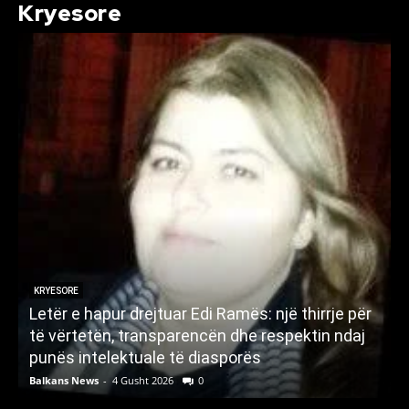
Kryesore
KRYESORE
Letër e hapur drejtuar Edi Ramës: një thirrje për
A
të vërtetën, transparencën dhe respektin ndaj
punës intelektuale të diasporës
p
Balkans News
-
4 Gusht 2026
0
B