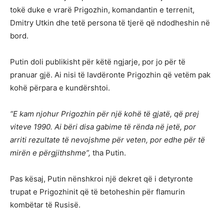
tokë duke e vrarë Prigozhin, komandantin e terrenit,
Dmitry Utkin dhe tetë persona të tjerë që ndodheshin në
bord.
Putin doli publikisht për këtë ngjarje, por jo për të
pranuar gjë. Ai nisi të lavdëronte Prigozhin që vetëm pak
kohë përpara e kundërshtoi.
“E kam njohur Prigozhin për një kohë të gjatë, që prej
viteve 1990. Ai bëri disa gabime të rënda në jetë, por
arriti rezultate të nevojshme për veten, por edhe për të
mirën e përgjithshme”,
tha Putin.
Pas kësaj, Putin nënshkroi një dekret që i detyronte
trupat e Prigozhinit që të betoheshin për flamurin
kombëtar të Rusisë.