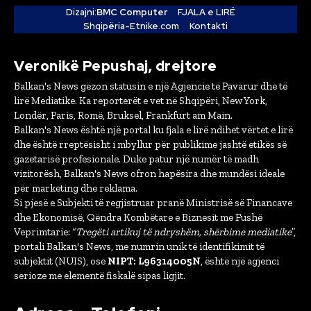
Dizajni:
BMC Computer
FJALA e LIRË
Shqipëria-Etnike.com
Kontakti
Veronikë Pepushaj, drejtore
Balkan's News gëzon statusin e një Agjencie të Pavarur dhe të
lirë Mediatike. Ka reporterët e vet në Shqipëri, New York,
Londër, Paris, Romë, Bruksel, Frankfurt am Main.
Balkan's News është një portal ku fjala e lirë ndihet vërtet e lirë
dhe është rreptësisht i mbyllur për publikime jashtë etikës së
gazetarisë profesionale. Duke patur një numër të madh
vizitorësh, Balkan's News ofron hapësira dhe mundësi ideale
për marketing dhe reklama.
Si pjesë e Subjekti të regjistruar pranë Ministrisë së Financave
dhe Ekonomisë, Qëndra Kombëtare e Biznesit me Fushë
Veprimtarie: “
Tregëti artikuj të ndryshëm, shërbime mediatike
”,
portali Balkan's News, me numrin unik të identifikimit të
subjektit (NUIS), ose
NIPT: L96314005N
, është një agjenci
serioze me elementë fiskalë sipas ligjit.