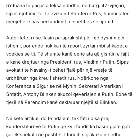
rrethana të paqarta teksa ndodhej në burg. 47-vjeçari,
sipas njoftimit të Televizionit Shtetëror Rus, humbi jetën
menjëherë pas përfundimit të shëtitjes së ajrimit.
Autoritetet ruse flasin paraprakisht për një dyshim për
ishemi, por ende nuk ka një raport zyrtar mbi shkaqet e
vdekjes së tij. Të shumtë kanë qenë ata që gishtin e fajit
e kanë drejtuar nga Presidenti rus, Vladimir Putin. Sipas
avokatit të Navalny-t bëhet fjalë për një vrasje të
urdhëruar nga kreu i shtetit rus. Ndërkohë nga
Konferenca e Sigurisë në Mynih, Sekretari Amerikan i
Shtetit, Antony Blinken akuzoi qeverisjen e Putin. Edhe të
tjerë në Perëndim kanë deklaruar njëjtë si Blinken.
Në këtë artikull do të ndalemi tek fati i disa prej
kundërshtarëve të Putin që ky i fundit ka hasur gjatë gati
çerek shekulli në pushtet. I fundit, siç akuzojnë edhe