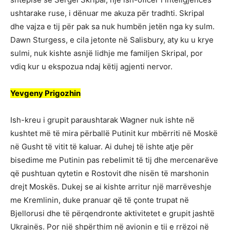
ushtarake ruse, i dënuar me akuza për tradhti. Skripal
dhe vajza e tij për pak sa nuk humbën jetën nga ky sulm.
Dawn Sturgess, e cila jetonte në Salisbury, aty ku u krye
sulmi, nuk kishte asnjë lidhje me familjen Skripal, por
vdiq kur u ekspozua ndaj këtij agjenti nervor.
Yevgeny Prigozhin
Ish-kreu i grupit paraushtarak Wagner nuk ishte në
kushtet më të mira përballë Putinit kur mbërriti në Moskë
në Gusht të vitit të kaluar. Ai duhej të ishte atje për
bisedime me Putinin pas rebelimit të tij dhe mercenarëve
që pushtuan qytetin e Rostovit dhe nisën të marshonin
drejt Moskës. Dukej se ai kishte arritur një marrëveshje
me Kremlinin, duke pranuar që të çonte trupat në
Bjellorusi dhe të përqendronte aktivitetet e grupit jashtë
Ukrainës. Por një shpërthim në avionin e tij e rrëzoi në