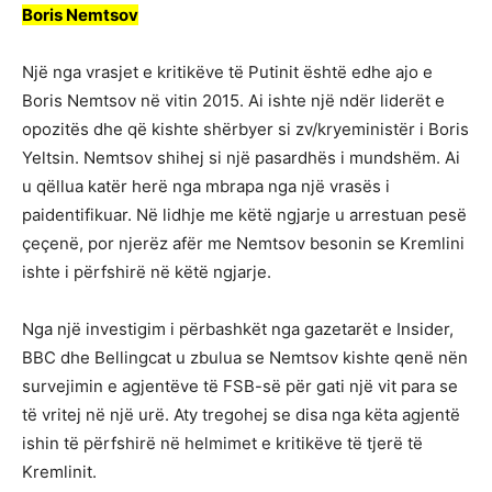
Boris Nemtsov
Një nga vrasjet e kritikëve të Putinit është edhe ajo e
Boris Nemtsov në vitin 2015. Ai ishte një ndër liderët e
opozitës dhe që kishte shërbyer si zv/kryeministër i Boris
Yeltsin. Nemtsov shihej si një pasardhës i mundshëm. Ai
u qëllua katër herë nga mbrapa nga një vrasës i
paidentifikuar. Në lidhje me këtë ngjarje u arrestuan pesë
çeçenë, por njerëz afër me Nemtsov besonin se Kremlini
ishte i përfshirë në këtë ngjarje.
Nga një investigim i përbashkët nga gazetarët e Insider,
BBC dhe Bellingcat u zbulua se Nemtsov kishte qenë nën
survejimin e agjentëve të FSB-së për gati një vit para se
të vritej në një urë. Aty tregohej se disa nga këta agjentë
ishin të përfshirë në helmimet e kritikëve të tjerë të
Kremlinit.