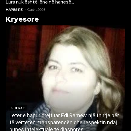
Lura nuk është lënë në harresë…
HAPËSIRË
4 Gusht 2026
Kryesore
KRYESORE
Letër e hapur drejtuar Edi Ramës: një thirrje për
A
të vërtetën, transparencën dhe respektin ndaj
punës intelektuale të diasporës
p