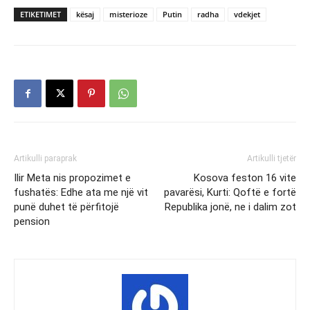
ETIKETIMET
kësaj
misterioze
Putin
radha
vdekjet
Artikulli paraprak
Artikulli tjetër
Ilir Meta nis propozimet e
Kosova feston 16 vite
fushatës: Edhe ata me një vit
pavarësi, Kurti: Qoftë e fortë
punë duhet të përfitojë
Republika jonë, ne i dalim zot
pension