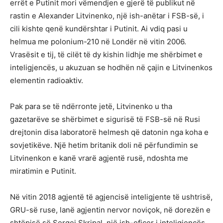
errët e Putinit mori vëmendjen e gjerë të publikut në
rastin e Alexander Litvinenko, një ish-anëtar i FSB-së, i
cili kishte qenë kundërshtar i Putinit. Ai vdiq pasi u
helmua me polonium-210 në Londër në vitin 2006.
Vrasësit e tij, të cilët të dy kishin lidhje me shërbimet e
inteligjencës, u akuzuan se hodhën në çajin e Litvinenkos
elementin radioaktiv.
Pak para se të ndërronte jetë, Litvinenko u tha
gazetarëve se shërbimet e sigurisë të FSB-së në Rusi
drejtonin disa laboratorë helmesh që datonin nga koha e
sovjetikëve. Një hetim britanik doli në përfundimin se
Litvinenkon e kanë vrarë agjentë rusë, ndoshta me
miratimin e Putinit.
Në vitin 2018 agjentë të agjencisë inteligjente të ushtrisë,
GRU-së ruse, lanë agjentin nervor noviçok, në dorezën e
shtëpisë së Sergei Skripal, një ish-oficer i inteligjencës