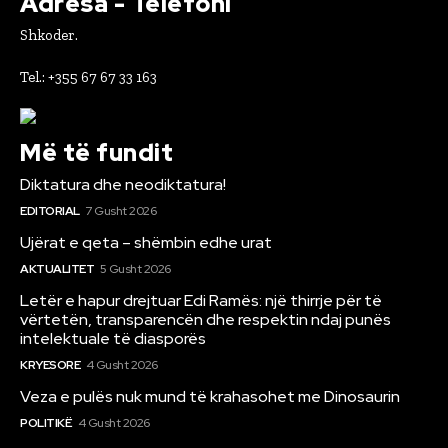
Adresa - Telefoni
Shkoder.
Tel.: +355 67 67 33 163
Më të fundit
Diktatura dhe neodiktatura!
EDITORIAL
7 Gusht 2026
Ujërat e qeta – shëmbin edhe urat
AKTUALITET
5 Gusht 2026
Letër e hapur drejtuar Edi Ramës: një thirrje për të
vërtetën, transparencën dhe respektin ndaj punës
intelektuale të diasporës
KRYESORE
4 Gusht 2026
Veza e pulës nuk mund të krahasohet me Dinosaurin
POLITIKË
4 Gusht 2026