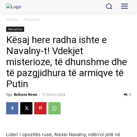
Ballina
Aktualitet
Aktualitet
Kësaj here radha ishte e
Navalny-t! Vdekjet
misterioze, të dhunshme dhe
të pazgjidhura të armiqve të
Putin
Nga
Balkans News
-
17 Shkurt 2024
0
Lideri i opozitës ruse, Alexei Navalny, ndërroi jetë në