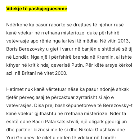
Vdekje të pashpjegueshme
Ndërkohë ka pasur raporte se drejtues të njohur rusë
kanë vdekur në rrethana misterioze, duke përfshirë
vetëvrasje apo rënie nga lartësi të mëdha. Në vitin 2013,
Boris Berezovsky u gjet i varur në banjën e shtëpisë së tij
në Londër. Nga një i përfshirë brenda në Kremlin, ai ishte
kthyer në kritik ndaj qeverisë Putin. Për këtë arsye kërkoi
azil në Britani në vitet 2000.
Hetimet nuk kanë vërtetuar nëse ka pasur ndonjë shkak
tjetër përveç asaj të përcaktuar zyrtarisht si ajo e
vetëvrasjes. Disa prej bashkëpunëtorëve të Berezovsky-t
kanë vdekur gjithashtu në rrethana misterioze. Ndër ta
është edhe Badri Patarkatsishvili, një oligark gjeorgjian
dhe partner biznesi me të si dhe Nikolai Glushkov dhe
Yuri Golubev, të cilët u gjetën të vdekur në Londër.