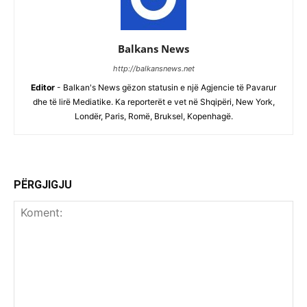
Balkans News
http://balkansnews.net
Editor
- Balkan's News gëzon statusin e një Agjencie të Pavarur
dhe të lirë Mediatike. Ka reporterët e vet në Shqipëri, New York,
Londër, Paris, Romë, Bruksel, Kopenhagë.
PËRGJIGJU