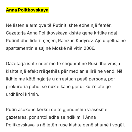
Anna Politkovskaya
Në listën e armiqve të Putinit ishte edhe një femër.
Gazetarja Anna Politkovskaya kishte qenë kritike ndaj
Putinit dhe liderit çeçen, Ramzan Kadyrov. Ajo u qëllua në
apartamentin e saj në Moskë në vitin 2006.
Gazetarja ishte ndër më të shquarat në Rusi dhe vrasja
kishte një efekt rrëqethës për median e lirë në vend. Në
lidhje me këtë ngjarje u arrestuan pesë persona, por
prokuroria pohoi se nuk e kanë gjetur kurrë atë që
urdhëroi krimin.
Putin asokohe kërkoi që të gjendeshin vrasësit e
gazetares, por shtoi edhe se ndikimi i Anna
Politkovskaya-s në jetën ruse kishte qenë shumë i vogël.