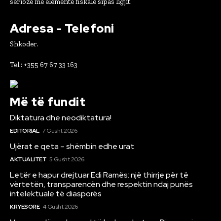
serioze me elementë fiskalë sipas ligjit.
Adresa - Telefoni
Shkoder.
Tel.: +355 67 67 33 163
Më të fundit
Diktatura dhe neodiktatura!
EDITORIAL
7 Gusht 2026
Ujërat e qeta – shëmbin edhe urat
AKTUALITET
5 Gusht 2026
Letër e hapur drejtuar Edi Ramës: një thirrje për të
vërtetën, transparencën dhe respektin ndaj punës
intelektuale të diasporës
KRYESORE
4 Gusht 2026