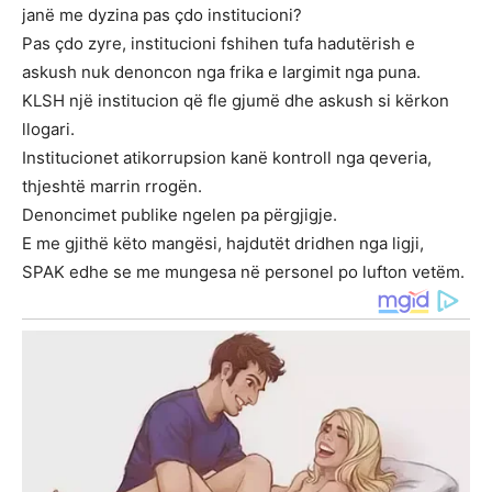
janë me dyzina pas çdo institucioni?
Pas çdo zyre, institucioni fshihen tufa hadutërish e
askush nuk denoncon nga frika e largimit nga puna.
KLSH një institucion që fle gjumë dhe askush si kërkon
llogari.
Institucionet atikorrupsion kanë kontroll nga qeveria,
thjeshtë marrin rrogën.
Denoncimet publike ngelen pa përgjigje.
E me gjithë këto mangësi, hajdutët dridhen nga ligji,
SPAK edhe se me mungesa në personel po lufton vetëm.