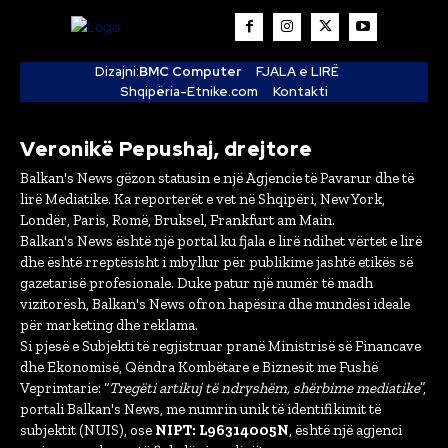
Dizajni:
BMC Computer
FJALA e LIRË
Shqipëria-Etnike.com
Kontakti
Veronikë Pepushaj, drejtore
Balkan's News gëzon statusin e një Agjencie të Pavarur dhe të
lirë Mediatike. Ka reporterët e vet në Shqipëri, New York,
Londër, Paris, Romë, Bruksel, Frankfurt am Main.
Balkan's News është një portal ku fjala e lirë ndihet vërtet e lirë
dhe është rreptësisht i mbyllur për publikime jashtë etikës së
gazetarisë profesionale. Duke patur një numër të madh
vizitorësh, Balkan's News ofron hapësira dhe mundësi ideale
për marketing dhe reklama.
Si pjesë e Subjekti të regjistruar pranë Ministrisë së Financave
dhe Ekonomisë, Qëndra Kombëtare e Biznesit me Fushë
Veprimtarie: “
Tregëti artikuj të ndryshëm, shërbime mediatike
”,
portali Balkan's News, me numrin unik të identifikimit të
subjektit (NUIS), ose
NIPT: L96314005N
, është një agjenci