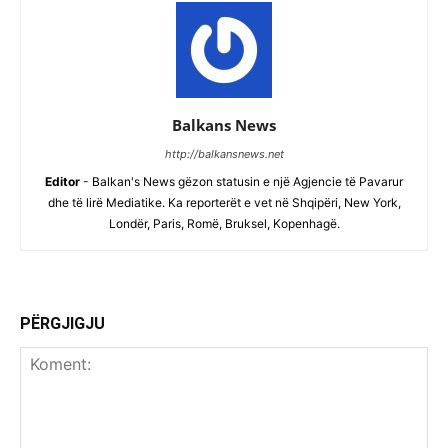
Balkans News
http://balkansnews.net
Editor
- Balkan's News gëzon statusin e një Agjencie të Pavarur
dhe të lirë Mediatike. Ka reporterët e vet në Shqipëri, New York,
Londër, Paris, Romë, Bruksel, Kopenhagë.
PËRGJIGJU