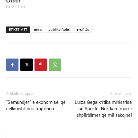
ETIKETIMET
mira
publike ftohti
rrufitës
Artikulli paraprak
Artikulli tjetër
“Sëmundjet” e ekonomisë, që
Luiza Gega kritika ministrisë
qëllimisht nuk trajtohen
së Sportit: Nuk kam marrë
shpërblimet që më takojnë!