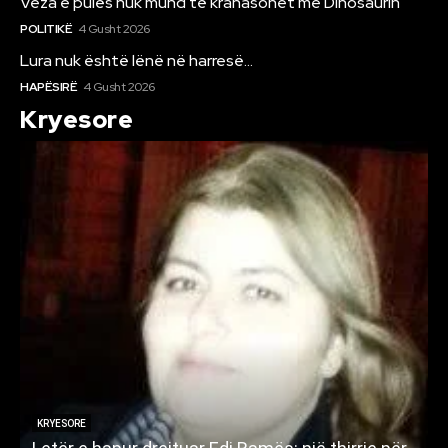
Veza e pulës nuk mund të krahasohet me Dinosaurin
POLITIKË
4 Gusht 2026
Lura nuk është lënë në harresë…
HAPËSIRË
4 Gusht 2026
Kryesore
KRYESORE