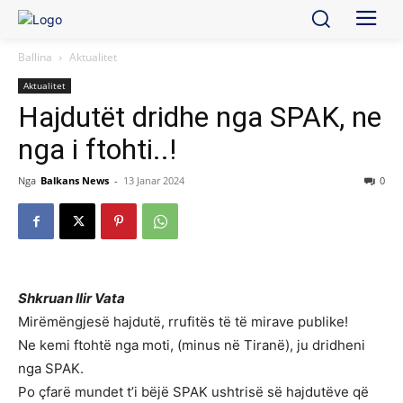
Ballina
Aktualitet
Aktualitet
Hajdutët dridhe nga SPAK, ne
nga i ftohti..!
Nga
Balkans News
-
13 Janar 2024
0
Shkruan Ilir Vata
Mirëmëngjesë hajdutë, rrufitës të të mirave publike!
Ne kemi ftohtë nga moti, (minus në Tiranë), ju dridheni
nga SPAK.
Po çfarë mundet t’i bëjë SPAK ushtrisë së hajdutëve që