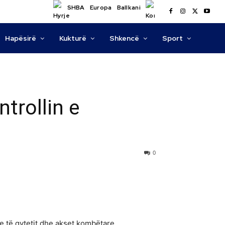
SHBA
Europa
Ballkani
Hapësirë
Kukturë
Shkencë
Sport
trollin e
0
je të qytetit dhe akset kombëtare.