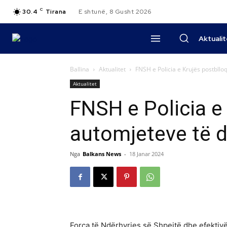
C
30.4
Tirana
E shtunë, 8 Gusht 2026
Aktuali
Ballina
Aktualitet
FNSH e Policia e Krujës postbllo
Aktualitet
FNSH e Policia e 
automjeteve të 
Nga
Balkans News
-
18 Janar 2024
Forca të Ndërhyrjes së Shpejtë dhe efektivë 