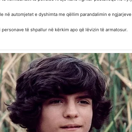
le në automjetet e dyshimta me qëllim parandalimin e ngjarjeve 
 i personave të shpallur në kërkim apo që lëvizin të armatosur.