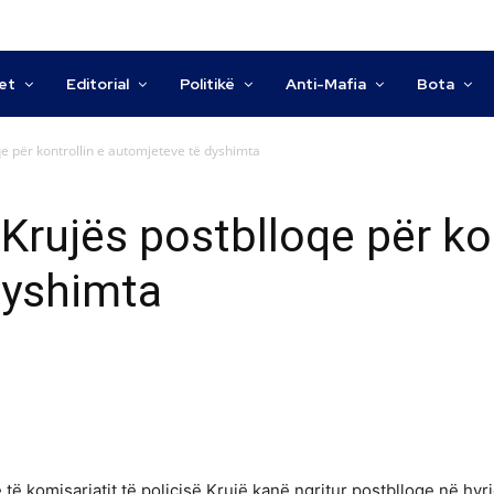
tet
Editorial
Politikë
Anti-Mafia
Bota
qe për kontrollin e automjeteve të dyshimta
Krujës postblloqe për kon
dyshimta
të komisariatit të policisë Krujë kanë ngritur postblloqe në hyr