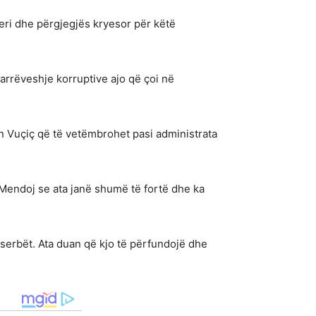
veri dhe përgjegjës kryesor për këtë
marrëveshje korruptive ajo që çoi në
n Vuçiç që të vetëmbrohet pasi administrata
Mendoj se ata janë shumë të fortë dhe ka
serbët. Ata duan që kjo të përfundojë dhe