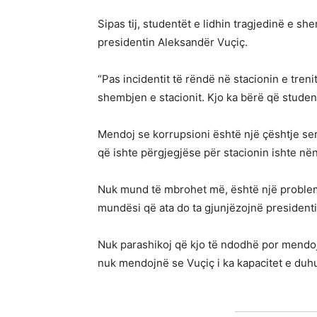
Sipas tij, studentët e lidhin tragjedinë e s
presidentin Aleksandër Vuçiç.
“Pas incidentit të rëndë në stacionin e tren
shembjen e stacionit. Kjo ka bërë që studen
Mendoj se korrupsioni është një çështje ser
që ishte përgjegjëse për stacionin ishte nën 
Nuk mund të mbrohet më, është një problem 
mundësi që ata do ta gjunjëzojnë presidenti
Nuk parashikoj që kjo të ndodhë por mendoj 
nuk mendojnë se Vuçiç i ka kapacitet e duhu