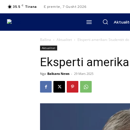
C
35.5
Tirana
E premte, 7 Gusht 2026
Aktuali
Ballina
Aktualitet
Eksperti amerikan: Studentët do 
Aktualitet
Eksperti amerika
Nga
Balkans News
-
29 Mars 2025