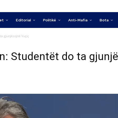
tet
Editorial
Politikë
Anti-Mafia
Bota
ta gjunjëzojnë Vuçiç
n: Studentët do ta gjunj