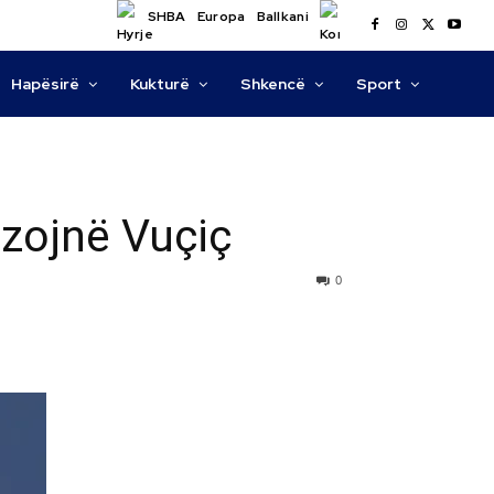
SHBA
Europa
Ballkani
Hapësirë
Kukturë
Shkencë
Sport
ëzojnë Vuçiç
0