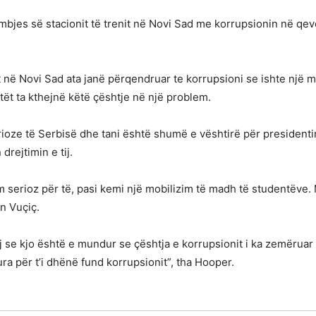
hembjes së stacionit të trenit në Novi Sad me korrupsionin në qe
it në Novi Sad ata janë përqendruar te korrupsioni se ishte një 
tët ta kthejnë këtë çështje në një problem.
ioze të Serbisë dhe tani është shumë e vështirë për presidenti
drejtimin e tij.
serioz për të, pasi kemi një mobilizim të madh të studentëve. 
n Vuçiç.
se kjo është e mundur se çështja e korrupsionit i ka zemëruar 
ra për t’i dhënë fund korrupsionit”, tha Hooper.