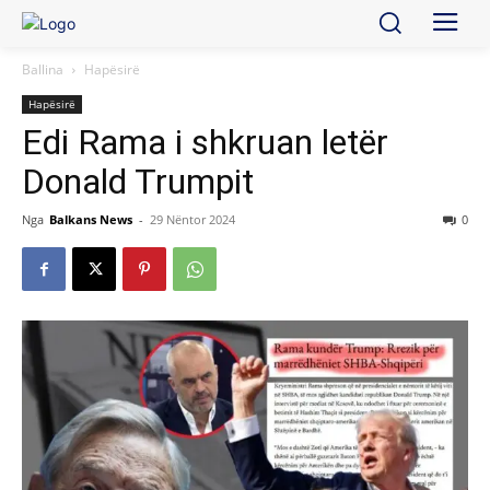
Ballina
Hapësirë
Hapësirë
Edi Rama i shkruan letër
Donald Trumpit
Nga
Balkans News
-
29 Nëntor 2024
0