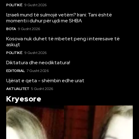
POLITIKË
9 Gusht 2026
Izraeli mund të sulmojë vetëm? Irani: Tani është
momenti i duhur për ujdi me SHBA
BOTA
9 Gusht 2026
Kosova nuk duhet të mbetet peng i interesave të
askujt
POLITIKË
9 Gusht 2026
Diktatura dhe neodiktatura!
EDITORIAL
7 Gusht 2026
Ujërat e qeta – shëmbin edhe urat
AKTUALITET
5 Gusht 2026
Kryesore