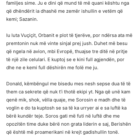
familjes sime. Ju e dini që mund të më quani kështu nga
që dhëndërit ia dhashë me zemër ishullin e vetëm që
kemi; Sazanin.
Iu luta Vuçiçit, Orbanit e plot të tjerëve, por ndërsa ata më
premtonin nuk më vinte sinjal prej jush. Duhet më besu
që ngela në avion, mbi Evropë, thuajse tre ditë në pritje
të një zile celulari. E kuptoj se e kini full agjendën, por
dhe ne e kemi full dëshirën me folë me ju.
Donald, këmbëngul me bisedu mes nesh sepse dua të të
them ca sekrete që nuk t’i thotë ekipi yt. Nga që unë kam
qenë mik, shok, vëlla quaje, me Sorosin e madh dhe të
voglin e do ta kuptosh se sa të ka urryer ai e sa luftë ka
bërë kundër teje. Soros gati më futi në luftë dhe me
opozitën time duke bërë non grata liderin e saj, Berishën
që është më proamerikani në krejt gadishullin tonë.