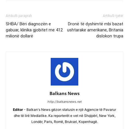
Artikulli paraprak
Artikulli tjetër
SHBA/ Bëri diagnozën e
Dronë të dyshimtë mbi bazat
gabuar, klinika gjobitet me 412
ushtarake amerikane, Britania
milionë dollarë
dislokon trupa
Balkans News
http://balkansnews.net
Editor
- Balkan's News gëzon statusin e një Agjencie të Pavarur
dhe të lirë Mediatike. Ka reporterët e vet në Shqipëri, New York,
Londër, Paris, Romë, Bruksel, Kopenhagë.