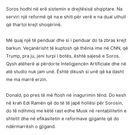
Soros hodhi në erë sistemin e drejtësisë shqiptare. Na
serviri një reformë që na e shiti për verë e na dual uthull
që thartoi krejt shoqërinë.
Më quaj një të penduar dhe si i penduar do ta zbras krejt
barkun. Veçanërisht të kuptosh që thënia ime në CNN, që
Trump, pra ju, jeni turpi i botës, është sajesë e Soros.
Qysh atëherë ai përdorte Inteligjencën Artificiale dhe në
atë studio nuk jam unë. Është dikush si unë që ka dasht
me ma marrë erzin.
Donald, po pres të më ftosh në inagurimin tënd. Do kesh
në krah Edi Ramën që do të të japë hollësi për Sorosin,
do të ndihmoj me këtë rast edhe Musk në rentabilitetin e
shtetit dhe në efikasitetin e reformave gjigante që do
ndërmarrësh o gjigand.