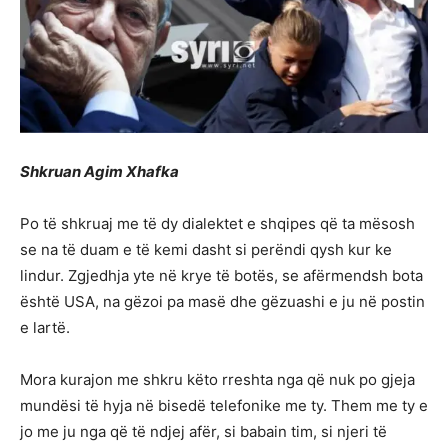
Shkruan Agim Xhafka
Po të shkruaj me të dy dialektet e shqipes që ta mësosh
se na të duam e të kemi dasht si perëndi qysh kur ke
lindur. Zgjedhja yte në krye të botës, se afërmendsh bota
është USA, na gëzoi pa masë dhe gëzuashi e ju në postin
e lartë.
Mora kurajon me shkru këto rreshta nga që nuk po gjeja
mundësi të hyja në bisedë telefonike me ty. Them me ty e
jo me ju nga që të ndjej afër, si babain tim, si njeri të