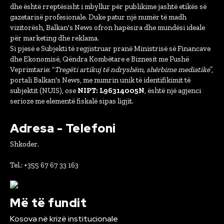
dhe është rreptësisht i mbyllur për publikime jashtë etikës së
gazetarisë profesionale. Duke patur një numër të madh
vizitorësh, Balkan's News ofron hapësira dhe mundësi ideale
për marketing dhe reklama.
Si pjesë e Subjekti të regjistruar pranë Ministrisë së Financave
dhe Ekonomisë, Qëndra Kombëtare e Biznesit me Fushë
Veprimtarie: “
Tregëti artikuj të ndryshëm, shërbime mediatike
”,
portali Balkan's News, me numrin unik të identifikimit të
subjektit (NUIS), ose
NIPT: L96314005N
, është një agjenci
serioze me elementë fiskalë sipas ligjit.
Adresa - Telefoni
Shkoder.
Tel.: +355 67 67 33 163
Më të fundit
Kosova në krizë institucionale