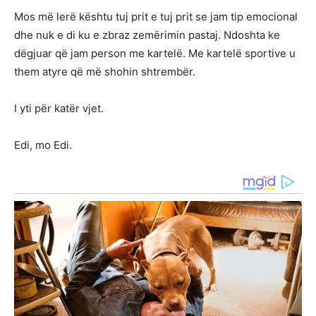
Mos më lerë kështu tuj prit e tuj prit se jam tip emocional
dhe nuk e di ku e zbraz zemërimin pastaj. Ndoshta ke
dëgjuar që jam person me kartelë. Me kartelë sportive u
them atyre që më shohin shtrembër.
I yti për katër vjet.
Edi, mo Edi.