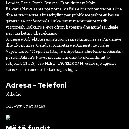
Londër, Paris, Romë, Bruksel, Frankfurt am Main.
Balkan's News është një portal ku fjala e lirë ndihet vërtet e lirë
dhe është rreptësisht i mbyllur për publikime jashtë etikës së
gazetarisë profesionale. Duke patur një numër të madh
vizitorësh, Balkan's News ofron hapësira dhe mundësi ideale
për marketing dhe reklama.
Si pjesë e Subjekti të regjistruar pranë Ministrisë së Financave
dhe Ekonomisë, Qëndra Kombëtare e Biznesit me Fushë
Veprimtarie: “
Tregëti artikuj të ndryshëm, shërbime mediatike
”,
portali Balkan's News, me numrin unik të identifikimit të
subjektit (NUIS), ose
NIPT: L96314005N
, është një agjenci
serioze me elementë fiskalë sipas ligjit.
Adresa - Telefoni
Shkoder.
Tel.: +355 67 67 33 163
Më të fundit