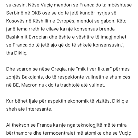
suksesin. Nëse Vuçiç mendon se Franca do ta mbështesë
Serbinë në OKB ose se do të jetë kundër hyrjes së
Kosovës në Këshillin e Evropës, mendoj se gabon. Këto
janë tema rreth të cilave ka një konsensus brenda
Bashkimit Evropian dhe është e vështirë të imagjinohet
se Franca do të jetë ajo që do të shkelë konsensusin.”,
tha Dikliç.
Dhe sqaron se nëse Greqia, një “mik i verifikuar” përmes
zonjës Bakojanis, do të respektonte vullnetin e shumicës
në BE, Macron nuk do ta tradhtojë atë vullnet.
Kur bëhet fjalë për aspektin ekonomik të vizitës, Dikliç e
sheh atë interesante.
Ai thekson se Franca ka një nga teknologjitë më të mira
bërthamore dhe termocentralet më atomike dhe se Vuçiç