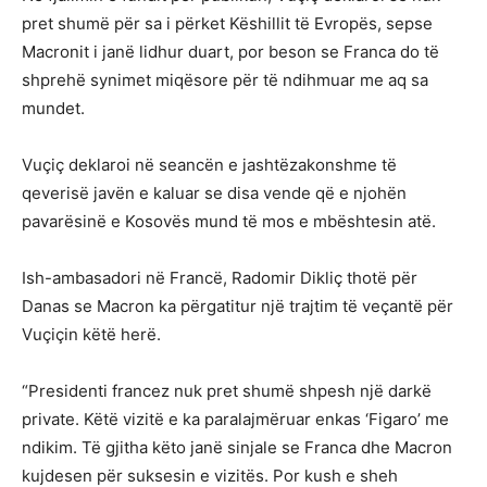
pret shumë për sa i përket Këshillit të Evropës, sepse
Macronit i janë lidhur duart, por beson se Franca do të
shprehë synimet miqësore për të ndihmuar me aq sa
mundet.
Vuçiç deklaroi në seancën e jashtëzakonshme të
qeverisë javën e kaluar se disa vende që e njohën
pavarësinë e Kosovës mund të mos e mbështesin atë.
Ish-ambasadori në Francë, Radomir Dikliç thotë për
Danas se Macron ka përgatitur një trajtim të veçantë për
Vuçiçin këtë herë.
“Presidenti francez nuk pret shumë shpesh një darkë
private. Këtë vizitë e ka paralajmëruar enkas ‘Figaro’ me
ndikim. Të gjitha këto janë sinjale se Franca dhe Macron
kujdesen për suksesin e vizitës. Por kush e sheh