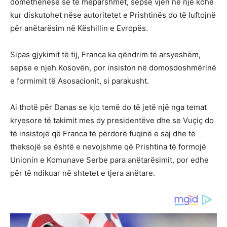
domethënëse se të mëparshmet, sepse vjen në një kohë
kur diskutohet nëse autoritetet e Prishtinës do të luftojnë
për anëtarësim në Këshillin e Evropës.
Sipas gjykimit të tij, Franca ka qëndrim të arsyeshëm,
sepse e njeh Kosovën, por insiston në domosdoshmërinë
e formimit të Asosacionit, si parakusht.
Ai thotë për Danas se kjo temë do të jetë një nga temat
kryesore të takimit mes dy presidentëve dhe se Vuçiç do
të insistojë që Franca të përdorë fuqinë e saj dhe të
theksojë se është e nevojshme që Prishtina të formojë
Unionin e Komunave Serbe para anëtarësimit, por edhe
për të ndikuar në shtetet e tjera anëtare.