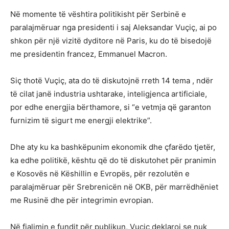
Në momente të vështira politikisht për Serbinë e
paralajmëruar nga presidenti i saj Aleksandar Vuçiç, ai po
shkon për një vizitë dyditore në Paris, ku do të bisedojë
me presidentin francez, Emmanuel Macron.
Siç thotë Vuçiç, ata do të diskutojnë rreth 14 tema , ndër
të cilat janë industria ushtarake, inteligjenca artificiale,
por edhe energjia bërthamore, si “e vetmja që garanton
furnizim të sigurt me energji elektrike”.
Dhe aty ku ka bashkëpunim ekonomik dhe çfarëdo tjetër,
ka edhe politikë, kështu që do të diskutohet për pranimin
e Kosovës në Këshillin e Evropës, për rezolutën e
paralajmëruar për Srebrenicën në OKB, për marrëdhëniet
me Rusinë dhe për integrimin evropian.
Në fjalimin e fundit për publikun, Vuçiç deklaroi se nuk