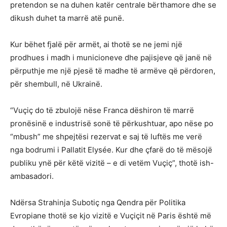
pretendon se na duhen katër centrale bërthamore dhe se
dikush duhet ta marrë atë punë.
Kur bëhet fjalë për armët, ai thotë se ne jemi një
prodhues i madh i municioneve dhe pajisjeve që janë në
përputhje me një pjesë të madhe të armëve që përdoren,
për shembull, në Ukrainë.
“Vuçiç do të zbulojë nëse Franca dëshiron të marrë
pronësinë e industrisë sonë të përkushtuar, apo nëse po
“mbush” me shpejtësi rezervat e saj të luftës me verë
nga bodrumi i Pallatit Elysée. Kur dhe çfarë do të mësojë
publiku ynë për këtë vizitë – e di vetëm Vuçiç”, thotë ish-
ambasadori.
Ndërsa Strahinja Subotiç nga Qendra për Politika
Evropiane thotë se kjo vizitë e Vuçiçit në Paris është më