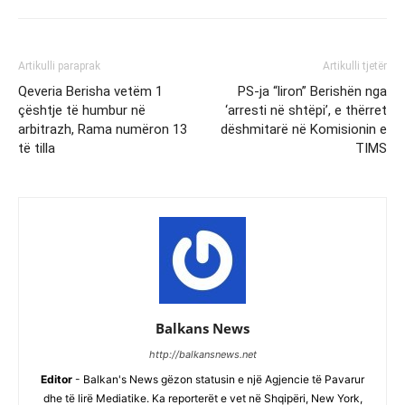
Artikulli paraprak
Artikulli tjetër
Qeveria Berisha vetëm 1
PS-ja “liron” Berishën nga
çështje të humbur në
‘arresti në shtëpi’, e thërret
arbitrazh, Rama numëron 13
dëshmitarë në Komisionin e
të tilla
TIMS
Balkans News
http://balkansnews.net
Editor
- Balkan's News gëzon statusin e një Agjencie të Pavarur
dhe të lirë Mediatike. Ka reporterët e vet në Shqipëri, New York,