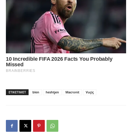
ETIKETIMET
blen
heshtjen
Macronit
Vuçiç