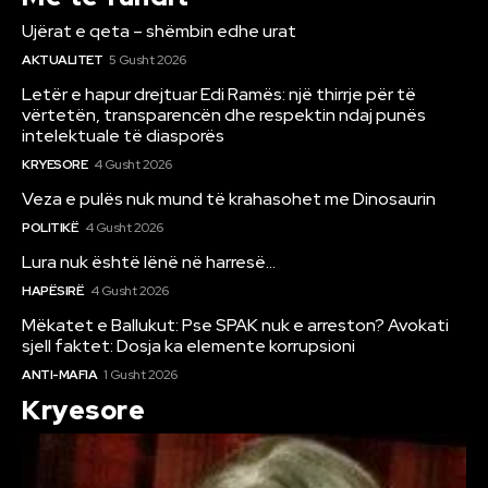
Ujërat e qeta – shëmbin edhe urat
AKTUALITET
5 Gusht 2026
Letër e hapur drejtuar Edi Ramës: një thirrje për të
vërtetën, transparencën dhe respektin ndaj punës
intelektuale të diasporës
KRYESORE
4 Gusht 2026
Veza e pulës nuk mund të krahasohet me Dinosaurin
POLITIKË
4 Gusht 2026
Lura nuk është lënë në harresë…
HAPËSIRË
4 Gusht 2026
Mëkatet e Ballukut: Pse SPAK nuk e arreston? Avokati
sjell faktet: Dosja ka elemente korrupsioni
ANTI-MAFIA
1 Gusht 2026
Kryesore