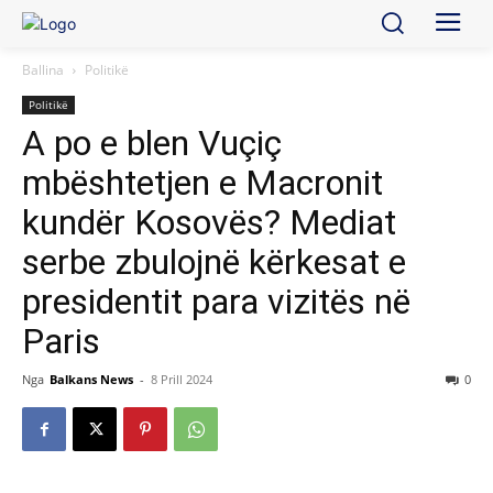
Ballina
Politikë
Politikë
A po e blen Vuçiç
mbështetjen e Macronit
kundër Kosovës? Mediat
serbe zbulojnë kërkesat e
presidentit para vizitës në
Paris
Nga
Balkans News
-
8 Prill 2024
0