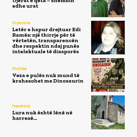
Ujërat e qeta – shëmbin
edhe urat
Kryesore
Letër e hapur drejtuar Edi
Ramës: një thirrje për të
vërtetën, transparencën
dhe respektin ndaj punës
intelektuale të diasporës
Politikë
Veza e pulës nuk mund të
krahasohet me Dinosaurin
Hapësirë
Lura nuk është lënë në
harresë…