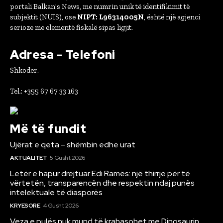
portali Balkan's News, me numrin unik të identifikimit të
subjektit (NUIS), ose
NIPT: L96314005N
, është një agjenci
serioze me elementë fiskalë sipas ligjit.
Adresa - Telefoni
Shkoder.
Tel.: +355 67 67 33 163
Më të fundit
Ujërat e qeta – shëmbin edhe urat
AKTUALITET
5 Gusht 2026
Letër e hapur drejtuar Edi Ramës: një thirrje për të
vërtetën, transparencën dhe respektin ndaj punës
intelektuale të diasporës
KRYESORE
4 Gusht 2026
Veza e pulës nuk mund të krahasohet me Dinosaurin