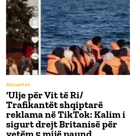
Aktualitet
‘Ulje për Vit të Ri/
Trafikantët shqiptarë
reklama në TikTok: Kalim i
sigurt drejt Britanisë për
vetëm 5 mijë paund