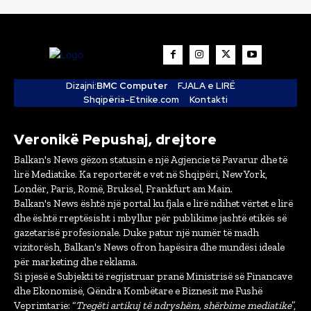
Dizajni:
BMC Computer
FJALA e LIRË
Shqipëria-Etnike.com
Kontakti
Veronikë Pepushaj, drejtore
Balkan's News gëzon statusin e një Agjencie të Pavarur dhe të
lirë Mediatike. Ka reporterët e vet në Shqipëri, New York,
Londër, Paris, Romë, Bruksel, Frankfurt am Main.
Balkan's News është një portal ku fjala e lirë ndihet vërtet e lirë
dhe është rreptësisht i mbyllur për publikime jashtë etikës së
gazetarisë profesionale. Duke patur një numër të madh
vizitorësh, Balkan's News ofron hapësira dhe mundësi ideale
për marketing dhe reklama.
Si pjesë e Subjekti të regjistruar pranë Ministrisë së Financave
dhe Ekonomisë, Qëndra Kombëtare e Biznesit me Fushë
Veprimtarie: “
Tregëti artikuj të ndryshëm, shërbime mediatike
”,