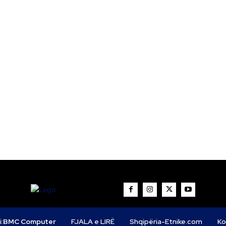
i:
BMC Computer
FJALA e LIRË
Shqipëria-Etnike.com
Ko