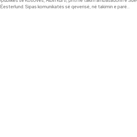
Republikës së Kosovës, Albin Kurti, priti në takim ambasadorin e Sue
Kosovë, Jonas Ëesterlund. Sipas komunikatës së qeverisë, në takimin e parë...