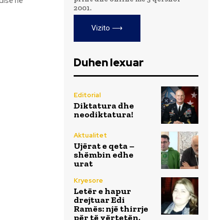
disë në
2001.
Vizito ⟶
Duhen lexuar
Editorial
Diktatura dhe
neodiktatura!
Aktualitet
Ujërat e qeta –
shëmbin edhe
urat
Kryesore
Letër e hapur
drejtuar Edi
Ramës: një thirrje
për të vërtetën,