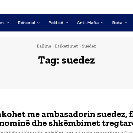
tet
Editorial
Politikë
Anti-Mafia
Bota
Ballina
Etiketimet
Suedez
Tag:
suedez
akohet me ambasadorin suedez, f
onominë dhe shkëmbimet tregtar