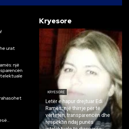
Kryesore
!
he urat
Ramës: një
ansparencën
ntelektuale
KRYESORE
krahasohet
Letër e hapur drejtuar Edi
Ramës: një thirrje për të
vërtetën, transparencën dhe
resë…
respektin ndaj punës
intelektuale të diasporës