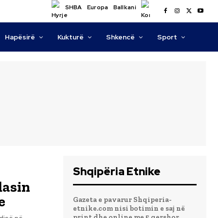
SHBA
Europa
Ballkani
Hapësirë
Kukturë
Shkencë
Sport
Shqipëria Etnike
lasin
e
Gazeta e pavarur Shqiperia-
etnike.com nisi botimin e saj në
print dhe online me 5 qershor