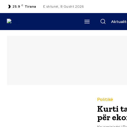
C
25.9
Tirana
E shtunë, 8 Gusht 2026
Aktuali
Politikë
Kurti t
për ek