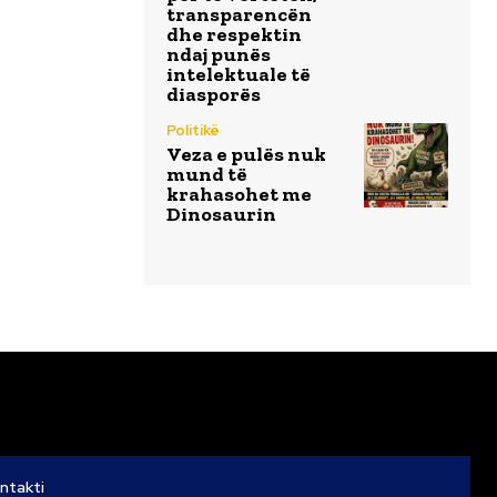
transparencën
dhe respektin
ndaj punës
intelektuale të
diasporës
Politikë
Veza e pulës nuk
mund të
krahasohet me
Dinosaurin
ntakti