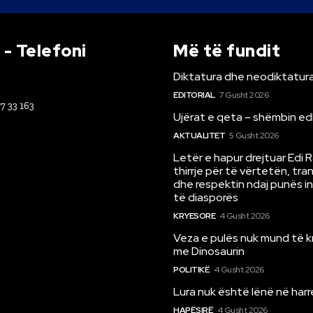
- Telefoni
Më të fundit
Diktatura dhe neodiktatura
EDITORIAL
7 Gusht 2026
67 33 163
Ujërat e qeta – shëmbin ed
AKTUALITET
5 Gusht 2026
Letër e hapur drejtuar Edi 
thirrje për të vërtetën, tr
dhe respektin ndaj punës i
të diasporës
KRYESORE
4 Gusht 2026
Veza e pulës nuk mund të 
me Dinosaurin
POLITIKË
4 Gusht 2026
Lura nuk është lënë në har
HAPËSIRË
4 Gusht 2026