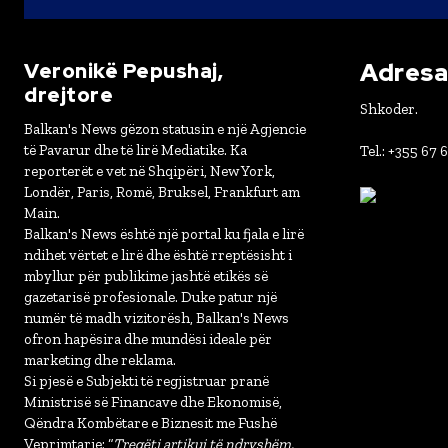
Adresa 
Veronikë Pepushaj,
drejtore
Shkoder.
Balkan's News gëzon statusin e një Agjencie
të Pavarur dhe të lirë Mediatike. Ka
Tel.: +355 67 
reporterët e vet në Shqipëri, New York,
Londër, Paris, Romë, Bruksel, Frankfurt am
Main.
Balkan's News është një portal ku fjala e lirë
ndihet vërtet e lirë dhe është rreptësisht i
mbyllur për publikime jashtë etikës së
gazetarisë profesionale. Duke patur një
numër të madh vizitorësh, Balkan's News
ofron hapësira dhe mundësi ideale për
marketing dhe reklama.
Si pjesë e Subjekti të regjistruar pranë
Ministrisë së Financave dhe Ekonomisë,
Qëndra Kombëtare e Biznesit me Fushë
Veprimtarie: “
Tregëti artikuj të ndryshëm,