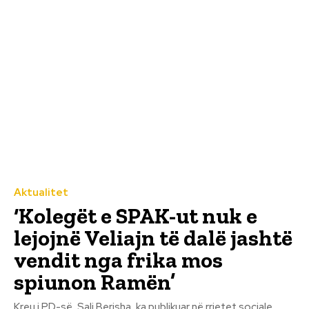
Aktualitet
‘Kolegët e SPAK-ut nuk e
lejojnë Veliajn të dalë jashtë
vendit nga frika mos
spiunon Ramën’
Kreu i PD-së, Sali Berisha, ka publikuar në rrjetet sociale