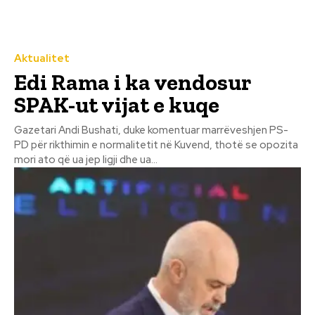
Aktualitet
Edi Rama i ka vendosur
SPAK-ut vijat e kuqe
Gazetari Andi Bushati, duke komentuar marrëveshjen PS-
PD për rikthimin e normalitetit në Kuvend, thotë se opozita
mori ato që ua jep ligji dhe ua...