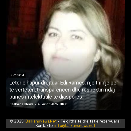
KRYESORE
Letër e hapur drejtuar Edi Ramës: një thirrje për
A
të vërtetën, transparencën dhe respektin ndaj
punës intelektuale të diasporës
p
Balkans News
-
4 Gusht 2026
0
B
© 2025.
BalkansNews.Net
- Të gjitha të drejtat e rezervuara |
Kontakto:
info@balkansnews.net