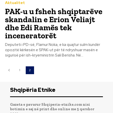
Aktualitet
PAK-u u fsheh shqiptarëve
skandalin e Erion Veliajt
dhe Edi Ramës tek
inceneratorët
Deputeti i PD-së, Flamur Noka, e ka quajtur sulm kundër
opozitë kërkesën e SPAK-ut për të ndryshuar masën e
sigurisë për ish-kryeministrin Sali Berisha. Në...
1
2
Shqipëria Etnike
Gazeta e pavarur Shqiperia-etnike.com nisi
botimin e saj në print dhe online me 5 qershor