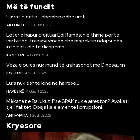
Më të fundit
Ujërat e qeta – shëmbin edhe urat
AKTUALITET
5 Gusht 2026
Letër e hapur drejtuar Edi Ramës: një thirrje për të
vërtetën, transparencën dhe respektin ndaj punës
intelektuale të diasporës
KRYESORE
4 Gusht 2026
Veza e pulës nuk mund të krahasohet me Dinosaurin
POLITIKË
4 Gusht 2026
Lura nuk është lënë në harresë…
HAPËSIRË
4 Gusht 2026
Mëkatet e Ballukut: Pse SPAK nuk e arreston? Avokati
sjell faktet: Dosja ka elemente korrupsioni
ANTI-MAFIA
1 Gusht 2026
Kryesore