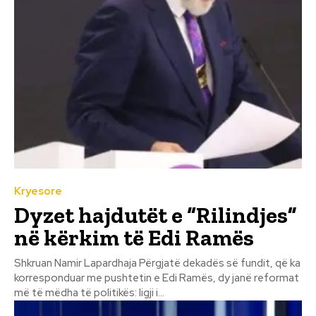
Kryesore
Dyzet hajdutët e “Rilindjes”
në kërkim të Edi Ramës
Shkruan Namir Lapardhaja Përgjatë dekadës së fundit, që ka
korresponduar me pushtetin e Edi Ramës, dy janë reformat
më të mëdha të politikës: ligji i...