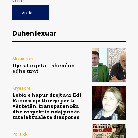
2001.
Vizito ⟶
Duhen lexuar
Aktualitet
Ujërat e qeta – shëmbin
edhe urat
Kryesore
Letër e hapur drejtuar Edi
Ramës: një thirrje për të
vërtetën, transparencën
dhe respektin ndaj punës
intelektuale të diasporës
Politikë