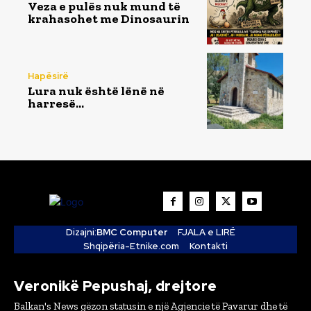
Veza e pulës nuk mund të
krahasohet me Dinosaurin
Hapësirë
Lura nuk është lënë në
harresë…
Dizajni:
BMC Computer
FJALA e LIRË
Shqipëria-Etnike.com
Kontakti
Veronikë Pepushaj, drejtore
Balkan's News gëzon statusin e një Agjencie të Pavarur dhe të