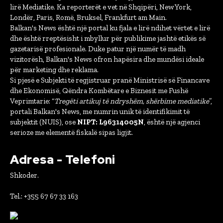
lirë Mediatike. Ka reporterët e vet në Shqipëri, New York,
Londër, Paris, Romë, Bruksel, Frankfurt am Main.
Balkan's News është një portal ku fjala e lirë ndihet vërtet e lirë
dhe është rreptësisht i mbyllur për publikime jashtë etikës së
gazetarisë profesionale. Duke patur një numër të madh
vizitorësh, Balkan's News ofron hapësira dhe mundësi ideale
për marketing dhe reklama.
Si pjesë e Subjekti të regjistruar pranë Ministrisë së Financave
dhe Ekonomisë, Qëndra Kombëtare e Biznesit me Fushë
Veprimtarie: “
Tregëti artikuj të ndryshëm, shërbime mediatike
”,
portali Balkan's News, me numrin unik të identifikimit të
subjektit (NUIS), ose
NIPT: L96314005N
, është një agjenci
serioze me elementë fiskalë sipas ligjit.
Adresa - Telefoni
Shkoder.
Tel.: +355 67 67 33 163