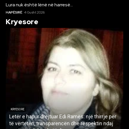
Lura nuk është lënë në harresë…
HAPËSIRË
4 Gusht 2026
Kryesore
KRYESORE
Letër e hapur drejtuar Edi Ramës: një thirrje për
A
të vërtetën, transparencën dhe respektin ndaj