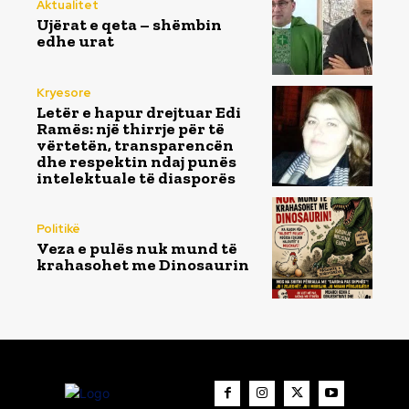
Aktualitet
Ujërat e qeta – shëmbin
edhe urat
Kryesore
Letër e hapur drejtuar Edi
Ramës: një thirrje për të
vërtetën, transparencën
dhe respektin ndaj punës
intelektuale të diasporës
Politikë
Veza e pulës nuk mund të
krahasohet me Dinosaurin