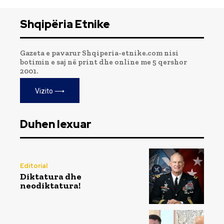
Shqipëria Etnike
Gazeta e pavarur Shqiperia-etnike.com nisi
botimin e saj në print dhe online me 5 qershor
2001.
Vizito ⟶
Duhen lexuar
Editorial
Diktatura dhe
neodiktatura!