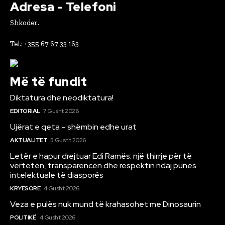
Adresa - Telefoni
Shkoder.
Tel.: +355 67 67 33 163
Më të fundit
Diktatura dhe neodiktatura!
EDITORIAL
7 Gusht 2026
Ujërat e qeta – shëmbin edhe urat
AKTUALITET
5 Gusht 2026
Letër e hapur drejtuar Edi Ramës: një thirrje për të
vërtetën, transparencën dhe respektin ndaj punës
intelektuale të diasporës
KRYESORE
4 Gusht 2026
Veza e pulës nuk mund të krahasohet me Dinosaurin
POLITIKË
4 Gusht 2026