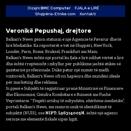
Dizajni:
BMC Computer
FJALA e LIRË
Shqipëria-Etnike.com
Kontakti
Veronikë Pepushaj, drejtore
Balkan's News gëzon statusin e një Agjencie të Pavarur dhe të
lirë Mediatike. Ka reporterët e vet në Shqipëri, New York,
Londër, Paris, Romë, Bruksel, Frankfurt am Main.
Balkan's News është një portal ku fjala e lirë ndihet vërtet e lirë
dhe është rreptësisht i mbyllur për publikime jashtë etikës së
gazetarisë profesionale. Duke patur një numër të madh
vizitorësh, Balkan's News ofron hapësira dhe mundësi ideale
për marketing dhe reklama.
Si pjesë e Subjekti të regjistruar pranë Ministrisë së Financave
dhe Ekonomisë, Qëndra Kombëtare e Biznesit me Fushë
Veprimtarie: “
Tregëti artikuj të ndryshëm, shërbime mediatike
”,
portali Balkan's News, me numrin unik të identifikimit të
subjektit (NUIS), ose
NIPT: L96314005N
, është një agjenci
serioze me elementë fiskalë sipas ligjit.