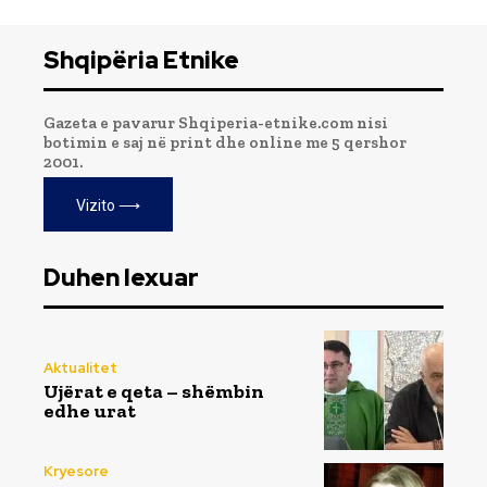
Shqipëria Etnike
Gazeta e pavarur Shqiperia-etnike.com nisi
botimin e saj në print dhe online me 5 qershor
2001.
Vizito ⟶
Duhen lexuar
Aktualitet
Ujërat e qeta – shëmbin
edhe urat
Kryesore