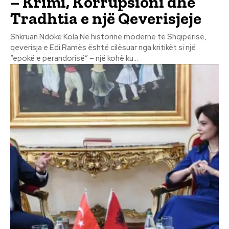
– Krimi, Korrupsioni dhe
Tradhtia e një Qeverisjeje
Shkruan Ndokë Kola Në historinë moderne të Shqipërisë,
qeverisja e Edi Ramës është cilësuar nga kritikët si një
“epokë e perandorisë” – një kohë ku...