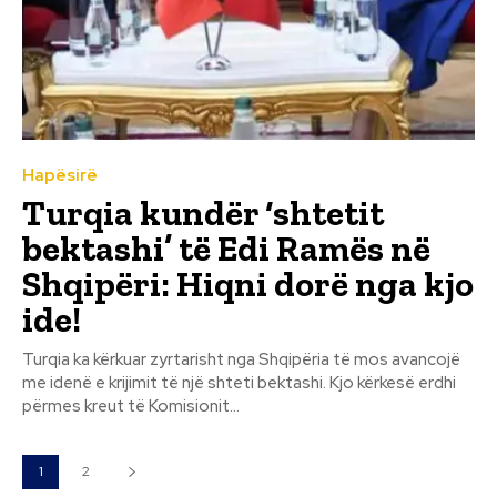
Hapësirë
Turqia kundër ‘shtetit
bektashi’ të Edi Ramës në
Shqipëri: Hiqni dorë nga kjo
ide!
Turqia ka kërkuar zyrtarisht nga Shqipëria të mos avancojë
me idenë e krijimit të një shteti bektashi. Kjo kërkesë erdhi
përmes kreut të Komisionit...
1
2