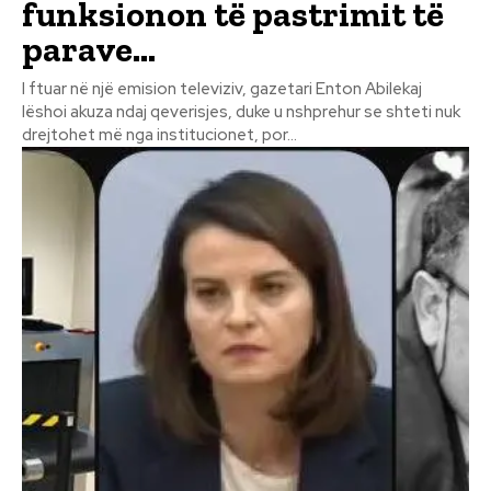
funksionon të pastrimit të
parave…
I ftuar në një emision televiziv, gazetari Enton Abilekaj
lëshoi akuza ndaj qeverisjes, duke u nshprehur se shteti nuk
drejtohet më nga institucionet, por...