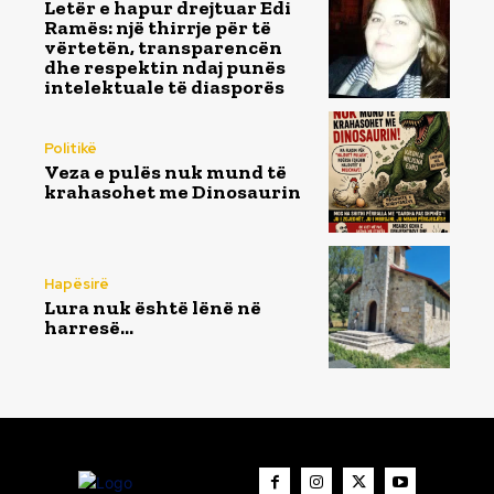
Letër e hapur drejtuar Edi
Ramës: një thirrje për të
vërtetën, transparencën
dhe respektin ndaj punës
intelektuale të diasporës
Politikë
Veza e pulës nuk mund të
krahasohet me Dinosaurin
Hapësirë
Lura nuk është lënë në
harresë…