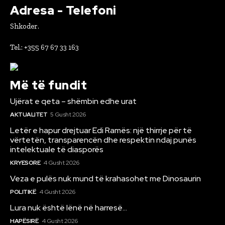
Adresa - Telefoni
Shkoder.
Tel.: +355 67 67 33 163
Më të fundit
Ujërat e qeta – shëmbin edhe urat
AKTUALITET
5 Gusht 2026
Letër e hapur drejtuar Edi Ramës: një thirrje për të
vërtetën, transparencën dhe respektin ndaj punës
intelektuale të diasporës
KRYESORE
4 Gusht 2026
Veza e pulës nuk mund të krahasohet me Dinosaurin
POLITIKË
4 Gusht 2026
Lura nuk është lënë në harresë…
HAPËSIRË
4 Gusht 2026