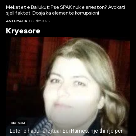
Mëkatet e Ballukut: Pse SPAK nuk e arreston? Avokati
sjell faktet: Dosja ka elemente korrupsioni
ANTI-MAFIA
1 Gusht 2026
Kryesore
KRYESORE
Letër e hapur drejtuar Edi Ramës: një thirrje për
A