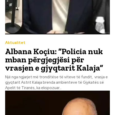
Aktualitet
Albana Koçiu: “Policia nuk
mban përgjegjësi për
vrasjen e gjyqtarit Kalaja”
Një nga ngjarjet më tronditëse të viteve të fundit, vrasja e
gjyqtarit Astrit Kalaja brenda ambienteve të Gjykatës së
Apelit të Tiranës, ka ekspozuar...