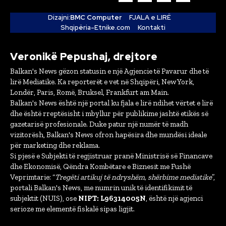
Dizajni:
BMC Computer
FJALA e LIRË
Shqipëria-Etnike.com
Kontakti
Veronikë Pepushaj, drejtore
Balkan's News gëzon statusin e një Agjencie të Pavarur dhe të
lirë Mediatike. Ka reporterët e vet në Shqipëri, New York,
Londër, Paris, Romë, Bruksel, Frankfurt am Main.
Balkan's News është një portal ku fjala e lirë ndihet vërtet e lirë
dhe është rreptësisht i mbyllur për publikime jashtë etikës së
gazetarisë profesionale. Duke patur një numër të madh
vizitorësh, Balkan's News ofron hapësira dhe mundësi ideale
për marketing dhe reklama.
Si pjesë e Subjekti të regjistruar pranë Ministrisë së Financave
dhe Ekonomisë, Qëndra Kombëtare e Biznesit me Fushë
Veprimtarie: “
Tregëti artikuj të ndryshëm, shërbime mediatike
”,
portali Balkan's News, me numrin unik të identifikimit të
subjektit (NUIS), ose
NIPT: L96314005N
, është një agjenci
serioze me elementë fiskalë sipas ligjit.