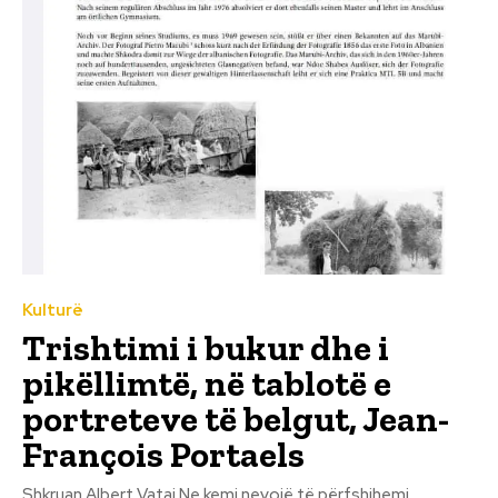
Kulturë
Trishtimi i bukur dhe i
pikëllimtë, në tablotë e
portreteve të belgut, Jean-
François Portaels
Shkruan Albert Vataj Ne kemi nevojë të përfshihemi