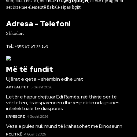
subjektit (NUIS), ose
NIPT: L96314005N
, është një agjenci
serioze me elementë fiskalë sipas ligjit.
Adresa - Telefoni
Shkoder.
Tel.: +355 67 67 33 163
Më të fundit
Ujërat e qeta – shëmbin edhe urat
AKTUALITET
5 Gusht 2026
Letër e hapur drejtuar Edi Ramës: një thirrje për të
vërtetën, transparencën dhe respektin ndaj punës
intelektuale të diasporës
KRYESORE
4 Gusht 2026
Veza e pulës nuk mund të krahasohet me Dinosaurin
POLITIKË
4 Gusht 2026