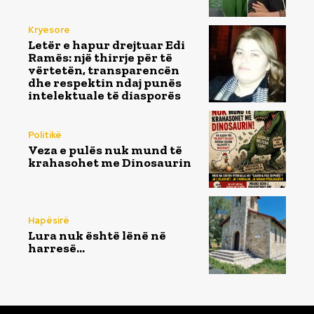
Kryesore
Letër e hapur drejtuar Edi
Ramës: një thirrje për të
vërtetën, transparencën
dhe respektin ndaj punës
intelektuale të diasporës
Politikë
Veza e pulës nuk mund të
krahasohet me Dinosaurin
Hapësirë
Lura nuk është lënë në
harresë…