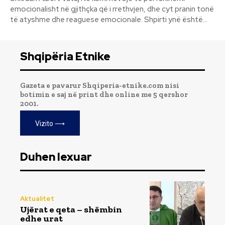
emocionalisht në gjithçka që i rrethvjen, dhe cyt pranin tonë
të atyshme dhe reaguese emocionale. Shpirti ynë është...
Shqipëria Etnike
Gazeta e pavarur Shqiperia-etnike.com nisi
botimin e saj në print dhe online me 5 qershor
2001.
Vizito ⟶
Duhen lexuar
Aktualitet
Ujërat e qeta – shëmbin
edhe urat