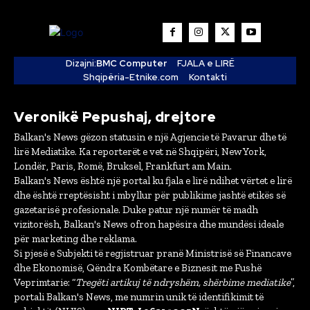
Dizajni:
BMC Computer
FJALA e LIRË
Shqipëria-Etnike.com
Kontakti
Veronikë Pepushaj, drejtore
Balkan's News gëzon statusin e një Agjencie të Pavarur dhe të
lirë Mediatike. Ka reporterët e vet në Shqipëri, New York,
Londër, Paris, Romë, Bruksel, Frankfurt am Main.
Balkan's News është një portal ku fjala e lirë ndihet vërtet e lirë
dhe është rreptësisht i mbyllur për publikime jashtë etikës së
gazetarisë profesionale. Duke patur një numër të madh
vizitorësh, Balkan's News ofron hapësira dhe mundësi ideale
për marketing dhe reklama.
Si pjesë e Subjekti të regjistruar pranë Ministrisë së Financave
dhe Ekonomisë, Qëndra Kombëtare e Biznesit me Fushë
Veprimtarie: “
Tregëti artikuj të ndryshëm, shërbime mediatike
”,
portali Balkan's News, me numrin unik të identifikimit të