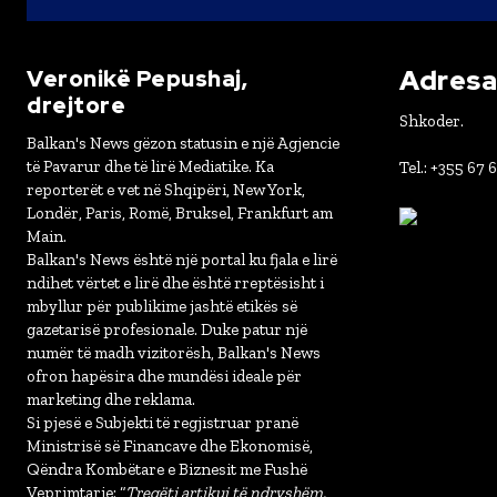
Adresa 
Veronikë Pepushaj,
drejtore
Shkoder.
Balkan's News gëzon statusin e një Agjencie
të Pavarur dhe të lirë Mediatike. Ka
Tel.: +355 67 
reporterët e vet në Shqipëri, New York,
Londër, Paris, Romë, Bruksel, Frankfurt am
Main.
Balkan's News është një portal ku fjala e lirë
ndihet vërtet e lirë dhe është rreptësisht i
mbyllur për publikime jashtë etikës së
gazetarisë profesionale. Duke patur një
numër të madh vizitorësh, Balkan's News
ofron hapësira dhe mundësi ideale për
marketing dhe reklama.
Si pjesë e Subjekti të regjistruar pranë
Ministrisë së Financave dhe Ekonomisë,
Qëndra Kombëtare e Biznesit me Fushë
Veprimtarie: “
Tregëti artikuj të ndryshëm,