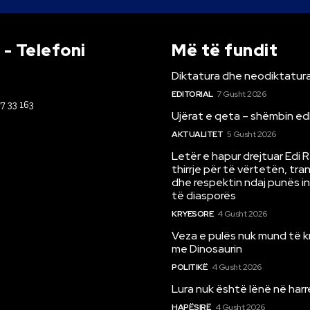
- Telefoni
Më të fundit
Diktatura dhe neodiktatura
EDITORIAL
7 Gusht 2026
67 33 163
Ujërat e qeta – shëmbin ed
AKTUALITET
5 Gusht 2026
Letër e hapur drejtuar Edi 
thirrje për të vërtetën, tr
dhe respektin ndaj punës i
të diasporës
KRYESORE
4 Gusht 2026
Veza e pulës nuk mund të 
me Dinosaurin
POLITIKË
4 Gusht 2026
Lura nuk është lënë në har
HAPËSIRË
4 Gusht 2026