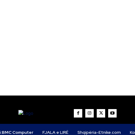
i:
BMC Computer
FJALA e LIRË
Shqipëria-Etnike.com
Ko