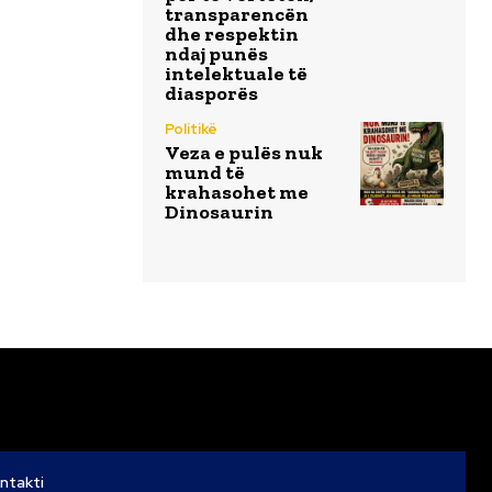
transparencën
dhe respektin
ndaj punës
intelektuale të
diasporës
Politikë
Veza e pulës nuk
mund të
krahasohet me
Dinosaurin
ntakti