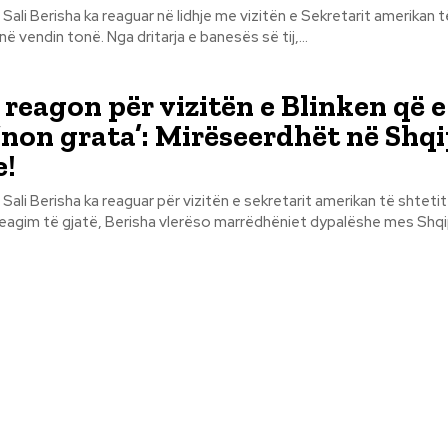
 Sali Berisha ka reaguar në lidhje me vizitën e Sekretarit amerikan 
Antony Blinken në vendin tonë. Nga dritarja e banesës së tij,...
 reagon për vizitën e Blinken që e
 ‘non grata’: Mirëseerdhët në Shq
e!
 Sali Berisha ka reaguar për vizitën e sekretarit amerikan të shteti
 Në një reagim të gjatë, Berisha vlerëso marrëdhëniet dypalëshe mes Shqi