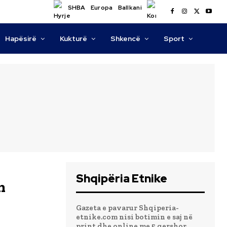
SHBA
Europa
Ballkani
Hapësirë
Kukturë
Shkencë
Sport
Shqipëria Etnike
n
Gazeta e pavarur Shqiperia-
etnike.com nisi botimin e saj në
print dhe online me 5 qershor