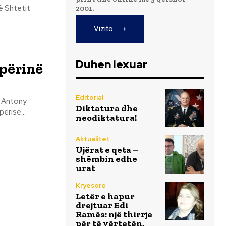
të Shtetit
2001.
Vizito ⟶
Duhen lexuar
ipërinë
Editorial
t Antony
Diktatura dhe
përisë...
neodiktatura!
Aktualitet
Ujërat e qeta –
shëmbin edhe
urat
Kryesore
Letër e hapur
drejtuar Edi
Ramës: një thirrje
për të vërtetën,