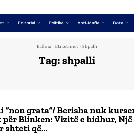
tet
Editorial
Politikë
Anti-Mafia
Bota
Ballina
Etiketimet
Shpalli
Tag:
shpalli
li “non grata”/ Berisha nuk kurse
 për Blinken: Vizitë e hidhur, Një
r shteti që…