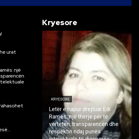
Kryesore
!
he urat
Ramës: një
ansparencën
ntelektuale
KRYESORE
krahasohet
Letër e hapur drejtuar Edi
Ramës: një thirrje për të
vërtetën, transparencën dhe
resë…
respektin ndaj punës
intelektuale të diasporës